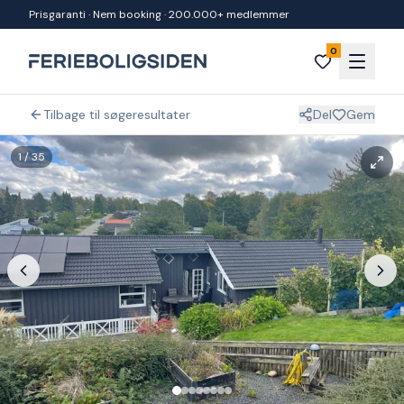
Spring til indhold
Prisgaranti · Nem booking · 200.000+ medlemmer
0
Tilbage til søgeresultater
Del
Gem
1
/
35