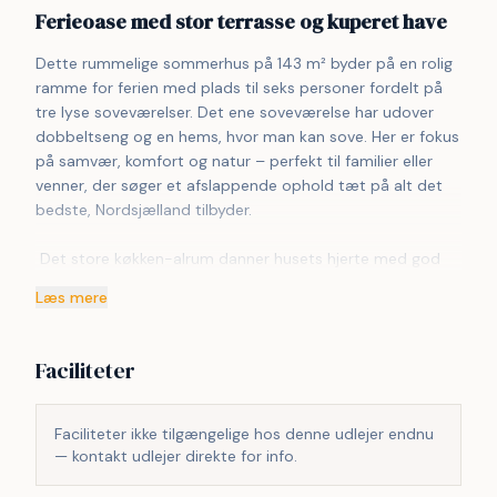
Ferieoase med stor terrasse og kuperet have
Dette rummelige sommerhus på 143 m² byder på en rolig 
ramme for ferien med plads til seks personer fordelt på 
tre lyse soveværelser. Det ene soveværelse har udover 
dobbeltseng og en hems, hvor man kan sove. Her er fokus 
på samvær, komfort og natur – perfekt til familier eller 
venner, der søger et afslappende ophold tæt på alt det 
bedste, Nordsjælland tilbyder.
 Det store køkken-alrum danner husets hjerte med god 
plads til madlavning og hyggelige måltider. I stuen skaber 
Læs mere
brændeovnen en varm stemning på kølige aftener, mens 
de store vinduer trækker haven helt ind i rummet.
Faciliteter
 Udenfor venter en skøn, kuperet have med frugttræer og 
flere kroge til ro og fordybelse. Det store orangeri 
indbyder til afslapning året rundt, og den delvist 
Faciliteter ikke tilgængelige hos denne udlejer endnu
overdækkede træterrasse giver mulighed for både sol og 
— kontakt udlejer direkte for info.
skyggefulde pauser.