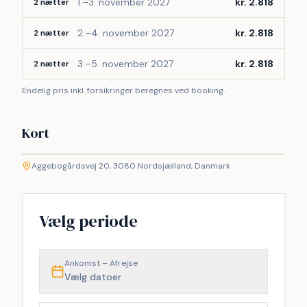
1.–3. november 2027
kr. 2.818
2 nætter
2.–4. november 2027
kr. 2.818
2 nætter
3.–5. november 2027
kr. 2.818
2 nætter
Endelig pris inkl. forsikringer beregnes ved booking.
Kort
©
etMap
Aggebogårdsvej 20, 3080 Nordsjælland, Danmark
+
−
Vælg periode
Ankomst – Afrejse
Vælg datoer