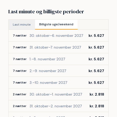
 Området omkring huset byder på smuk natur, skovstier 
Last minute og billigste perioder
og nærhed til flere søer, ideelle til gåture, badning og 
cykelture. Kun en kort køretur væk ligger de populære 
kystbyer Hornbæk og Dronningmølle med gode 
Billigste uge/weekend
Last minute
badestrande, caféer og små butikker. Her kan man 
30. oktober–6. november 2027
kr. 5.627
kombinere roen i naturen med hyggeligt byliv.
7 nætter
 Et ideelt udgangspunkt for en ferie, hvor natur, nærvær 
31. oktober–7. november 2027
kr. 5.627
7 nætter
og nydelse går hånd i hånd.
1.–8. november 2027
kr. 5.627
7 nætter
2.–9. november 2027
kr. 5.627
7 nætter
3.–10. november 2027
kr. 5.627
7 nætter
30. oktober–1. november 2027
kr. 2.818
2 nætter
31. oktober–2. november 2027
kr. 2.818
2 nætter