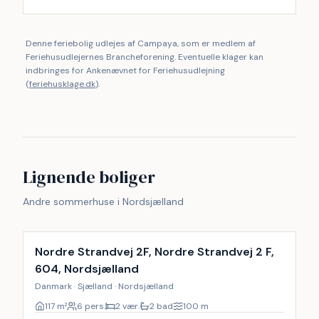
Denne feriebolig udlejes af Campaya, som er medlem af
Feriehusudlejernes Brancheforening. Eventuelle klager kan
indbringes for Ankenævnet for Feriehusudlejning
(
feriehusklage.dk
).
Lignende boliger
Andre sommerhuse i Nordsjælland
Nordre Strandvej 2F, Nordre Strandvej 2 F,
604, Nordsjælland
Danmark · Sjælland · Nordsjælland
117
m²
6 pers.
2 vær.
2 bad
100
m