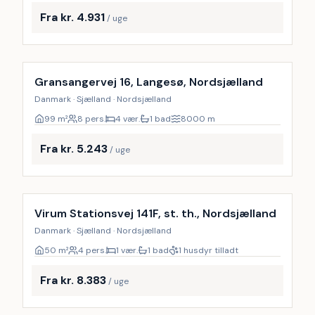
Fra kr. 4.931
/ uge
Inkl. rengøring
Gransangervej 16, Langesø, Nordsjælland
Danmark · Sjælland · Nordsjælland
99
m²
8 pers.
4 vær.
1 bad
8000
m
Fra kr. 5.243
/ uge
Virum Stationsvej 141F, st. th., Nordsjælland
Danmark · Sjælland · Nordsjælland
50
m²
4 pers.
1 vær.
1 bad
1 husdyr tilladt
Fra kr. 8.383
/ uge