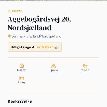
ID 251370
Aggebogårdsvej 20,
Nordsjælland
Danmark
›
Sjælland
›
Nordsjælland
Billigst i uge 43:
kr. 5.627
/ uge
143 m²
6 pers.
2 bad
3 vær.
Beskrivelse