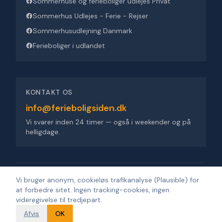
Sommerhuse og ferieboliger udlejes Privat
Sommerhus Udlejes - Ferie - Rejser
Sommerhusudlejning Danmark
Ferieboliger i udlandet
KONTAKT OS
info@ferieboligsiden.dk
Vi svarer inden 24 timer — også i weekender og på
helligdage.
Ferieboligsiden ApS
·
Trigevej 9, 8382 Hinnerup
·
CVR 36909676
Vi bruger anonym, cookieløs trafikanalyse (Plausible) for
at forbedre sitet. Ingen tracking-cookies, ingen
©
2026
Ferieboligsiden
.
Alle rettigheder forbeholdes.
·
Udviklet af
videregivelse til tredjepart.
Design'R'us
Afvis
OK