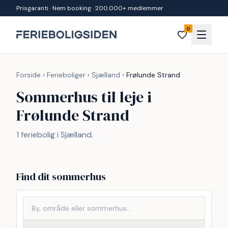
Spring til indhold
Prisgaranti · Nem booking · 200.000+ medlemmer
0
Forside
›
Ferieboliger
›
Sjælland
›
Frølunde Strand
Sommerhus til leje i
Frølunde Strand
1 feriebolig i Sjælland.
Find dit sommerhus