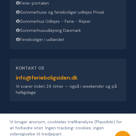
Ferie-portalen
Sommerhuse og ferieboliger udlejes Privat
Sommerhus Udlejes - Ferie - Rejser
Sommerhusudlejning Danmark
Ferieboliger i udlandet
KONTAKT OS
info@ferieboligsiden.dk
Vi svarer inden 24 timer — også i weekender og på
helligdage.
Ferieboligsiden ApS
·
Trigevej 9, 8382 Hinnerup
·
CVR 36909676
Vi bruger anonym, cookieløs trafikanalyse (Plausible) for
at forbedre sitet. Ingen tracking-cookies, ingen
©
2026
Ferieboligsiden
.
Alle rettigheder forbeholdes.
·
Udviklet af
videregivelse til tredjepart.
Design'R'us