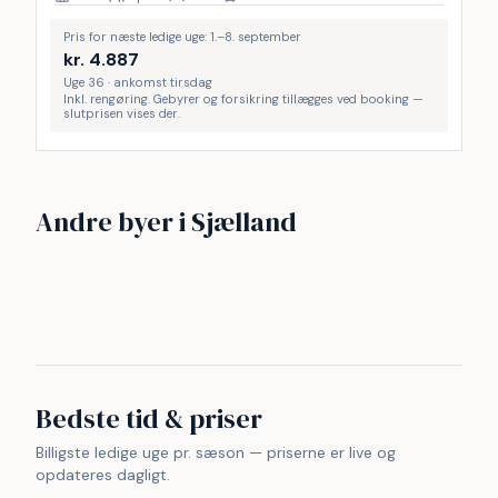
Pris for næste ledige uge: 1.–8. september
kr.
4.887
Uge 36 · ankomst tirsdag
Inkl. rengøring. Gebyrer og forsikring tillægges ved booking —
slutprisen vises der.
Nordsjælland
Vejby Strand
Andre byer i Sjælland
Frederiksværk
Karrebæksminde
Nykøbing Sjælland
22
16
Tisvilde hegn
Kulhuse
14
14
Rågeleje
Strand
14
12
11
11
Bedste tid & priser
Billigste ledige uge pr. sæson — priserne er live og
opdateres dagligt.