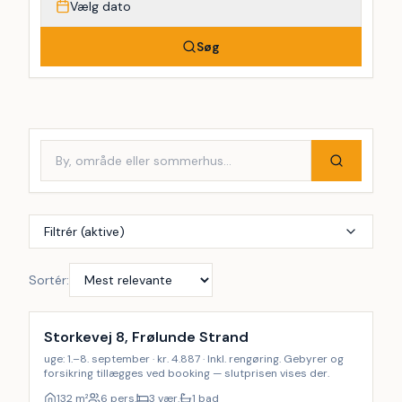
Vælg dato
Søg
Filtrér (aktive)
Sortér:
Inkl. rengøring
Storkevej 8, Frølunde Strand
uge: 1.–8. september · kr. 4.887 · Inkl. rengøring. Gebyrer og
forsikring tillægges ved booking — slutprisen vises der.
132
m²
6 pers.
3 vær.
1 bad