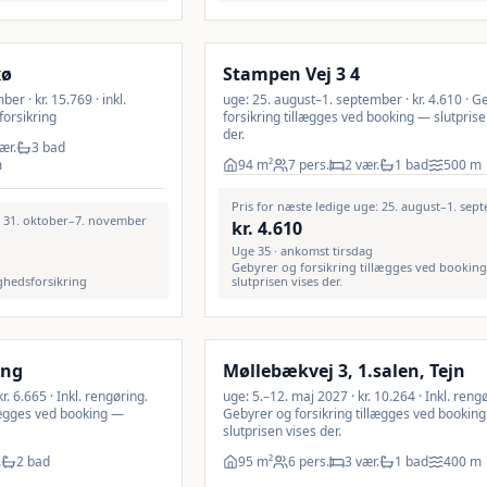
9
%
xø
Stampen Vej 3 4
r · kr. 15.769 · inkl.
uge: 25. august–1. september · kr. 4.610 · G
forsikring
forsikring tillægges ved booking — slutprise
der.
ær.
3 bad
m
94
m²
7 pers.
2 vær.
1 bad
500
m
Pris for næste ledige uge: 25. august–1. sep
: 31. oktober–7. november
kr.
4.610
Uge 35 · ankomst tirsdag
Gebyrer og forsikring tillægges ved bookin
yghedsforsikring
slutprisen vises der.
Inkl. rengøring
ang
Møllebækvej 3, 1.salen, Tejn
. 6.665 · Inkl. rengøring.
uge: 5.–12. maj 2027 · kr. 10.264 · Inkl. reng
lægges ved booking —
Gebyrer og forsikring tillægges ved bookin
slutprisen vises der.
.
2 bad
95
m²
6 pers.
3 vær.
1 bad
400
m