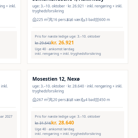
ing + inkl.
uge: 3.–10. oktober · kr. 26.921 · inkl. rengøring + inkl.
tryghedsforsikring
225
m²
16 pers.
6 vær.
3 bad
600
m
Pris for næste ledige uge: 3.–10. oktober
kr.
26.921
kr.
29.643
Uge 40 · ankomst lørdag
inkl. rengøring + inkl. tryghedsforsikring
Inkl. rengøring
9
%
Mosestien 12, Nexø
inkl.
uge: 3.–10. oktober · kr. 28.640 · inkl. rengøring + inkl.
tryghedsforsikring
267
m²
20 pers.
8 vær.
4 bad
450
m
uar 2027
Pris for næste ledige uge: 3.–10. oktober
kr.
28.640
kr.
31.516
Uge 40 · ankomst lørdag
inkl. rengøring + inkl. tryghedsforsikring