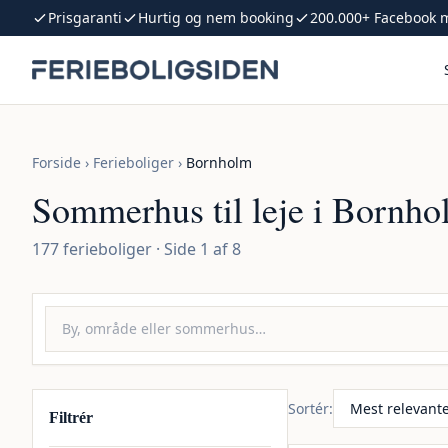
Spring til indhold
Prisgaranti
Hurtig og nem booking
200.000+ Facebook
Forside
›
Ferieboliger
›
Bornholm
Sommerhus til leje i Bornh
177 ferieboliger · Side 1 af 8
Sortér:
Filtrér
Inkl. rengøring