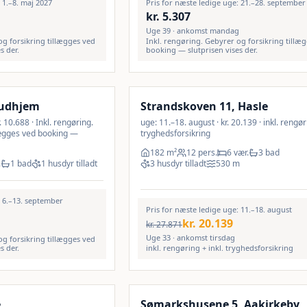
 1.–8. maj 2027
Pris for næste ledige uge: 21.–28. september
kr.
5.307
Uge 39 · ankomst mandag
og forsikring tillægges ved
Inkl. rengøring. Gebyrer og forsikring tillæ
s der.
booking — slutprisen vises der.
Inkl. rengøring
LAST MINUTE
Gudhjem
Strandskoven 11, Hasle
 10.688 · Inkl. rengøring.
uge: 11.–18. august · kr. 20.139 · inkl. rengør
lægges ved booking —
tryghedsforsikring
182
m²
12 pers.
6 vær.
3 bad
.
1 bad
1 husdyr tilladt
3 husdyr tilladt
530
m
: 6.–13. september
Pris for næste ledige uge: 11.–18. august
kr.
20.139
kr.
27.871
Uge 33 · ankomst tirsdag
og forsikring tillægges ved
s der.
inkl. rengøring + inkl. tryghedsforsikring
Inkl. rengøring
9
%
LAST MINUTE
e
Sømarkshusene 5, Aakirkeby