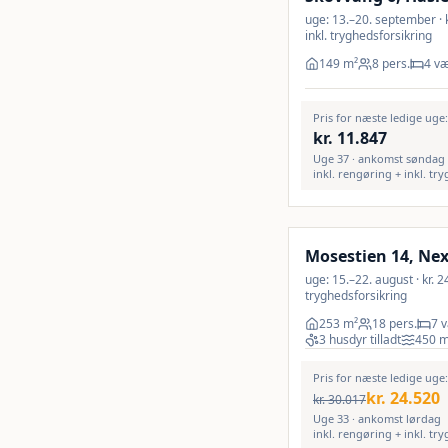
uge: 13.–20. september · k
inkl. tryghedsforsikring
149
m²
8 pers.
4 væ
Pris for næste ledige uge
kr.
11.847
Uge 37 · ankomst søndag
inkl. rengøring + inkl. tr
Inkl. rengøring
LAST MINUTE
Mosestien 14, Ne
uge: 15.–22. august · kr. 24
tryghedsforsikring
253
m²
18 pers.
7 v
3 husdyr tilladt
450
Pris for næste ledige uge
kr.
24.520
kr.
30.017
Uge 33 · ankomst lørdag
inkl. rengøring + inkl. tr