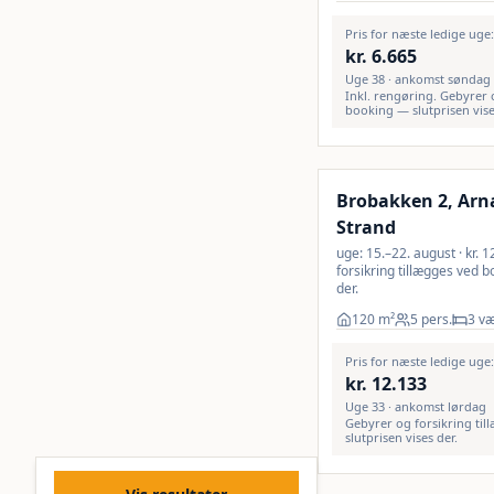
Pris for næste ledige uge
kr.
6.665
Uge 38 · ankomst søndag
Inkl. rengøring. Gebyrer 
booking — slutprisen vise
Brobakken 2, Arn
Strand
uge: 15.–22. august · kr. 
forsikring tillægges ved b
der.
120
m²
5 pers.
3 væ
Pris for næste ledige uge
kr.
12.133
Uge 33 · ankomst lørdag
Gebyrer og forsikring ti
slutprisen vises der.