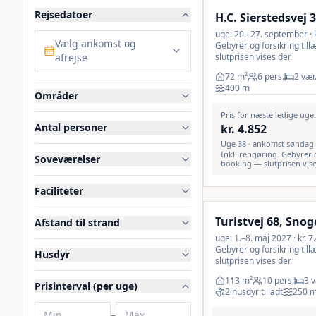
Rejsedatoer
H.C. Sierstedsvej 
uge: 20.–27. september · kr
Vælg ankomst og
Gebyrer og forsikring til
afrejse
slutprisen vises der.
72
m²
6 pers.
2 vær
400
m
Områder
Pris for næste ledige uge
Antal personer
kr.
4.852
Uge 38 · ankomst søndag
Inkl. rengøring. Gebyrer 
Soveværelser
booking — slutprisen vise
Inkl. rengøring
Faciliteter
Turistvej 68, Sno
Afstand til strand
uge: 1.–8. maj 2027 · kr. 7
Gebyrer og forsikring til
Husdyr
slutprisen vises der.
113
m²
10 pers.
3 v
Prisinterval (per uge)
2 husdyr tilladt
250
–