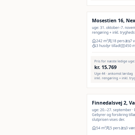
Inkl. rengøring
Mosestien 16, Ne
uge: 31. oktober–7. novembe
rengøring + inkl. trygheds
242
m²
18 pers.
7 v
3 husdyr tilladt
450
Pris for næste ledige uge
kr.
15.769
Uge 44 · ankomst lørdag
inkl. rengøring + inkl. tr
Inkl. rengøring
Finnedalsvej 2, V
uge: 20.–27. september · kr
Gebyrer og forsikring til
slutprisen vises der.
54
m²
5 pers.
3 vær