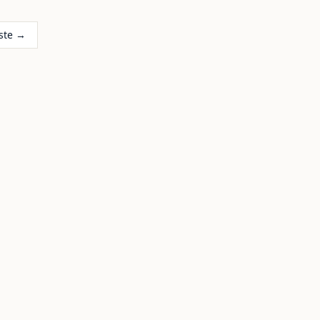
ste →
Dueodde Strand
Gudhjem
18
7