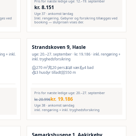
Pris for næste ledige uge: 12.–19. september
kr.
8.151
Uge 37 · ankomst lørdag
gges ved
Inkl. rengøring. Gebyrer og forsikring tillægges ved
booking — slutprisen vises der.
Inkl. rengøring
29
%
9
%
Strandskoven 9, Hasle
ing + inkl.
uge: 20.–27. september · kr. 19.186 · inkl. rengøring +
inkl. tryghedsforsikring
270
m²
20 pers.
8 vær.
4 bad
3 husdyr tilladt
550
m
Pris for næste ledige uge: 20.–27. september
kr.
19.186
kr.
20.996
Uge 38 · ankomst søndag
inkl. rengøring + inkl. tryghedsforsikring
Inkl. rengøring
18
%
10
%
Sømarkshusene 1, Aakirkeby