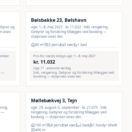
Inkl. rengøring
Bølsbakke 23, Bølshavn
ebyrer og
uge: 1.–8. maj 2027 · kr. 11.032 · Inkl. rengøring.
n vises
Gebyrer og forsikring tillægges ved booking —
slutprisen vises der.
80
m²
5 pers.
3 vær.
1 bad
tember
Pris for næste ledige uge: 1.–8. maj 2027
kr.
11.032
Uge 17 · ankomst lørdag
g —
Inkl. rengøring. Gebyrer og forsikring tillægges ved
booking — slutprisen vises der.
Inkl. rengøring
Møllebækvej 3, Tejn
øring.
uge: 29. august–5. september · kr. 27.075 · Inkl.
g —
rengøring. Gebyrer og forsikring tillægges ved
booking — slutprisen vises der.
190
m²
8 pers.
4 vær.
2 bad
1 husdyr tilladt
400
m