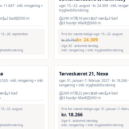
r. 11.847 · inkl. rengøring +
uge: 15.–22. august · kr. 24.309 · inkl. rengør
tryghedsforsikring
r.
2 bad
500
m
240
m²
18 pers.
7 vær.
3 bad
3 husdyr tilladt
600
m
: 13.–20. september
Pris for næste ledige uge: 15.–22. august
kr.
24.309
kr.
29.753
Uge 33 · ankomst lørdag
yghedsforsikring
inkl. rengøring + inkl. tryghedsforsikring
Inkl. rengøring
18
%
xø
Tørveskæret 21, Nexø
.520 · inkl. rengøring + inkl.
uge: 31. januar–7. februar 2027 · kr. 18.266 · 
rengøring + inkl. tryghedsforsikring
ær.
3 bad
269
m²
22 pers.
8 vær.
4 bad
m
3 husdyr tilladt
450
m
: 15.–22. august
Pris for næste ledige uge: 31. januar–7. febr
kr.
18.266
Uge 4 · ankomst søndag
yghedsforsikring
inkl. rengøring + inkl. tryghedsforsikring