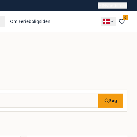
Nyhedsmail
0
Om Ferieboligsiden
Søg
Inkl. rengøring