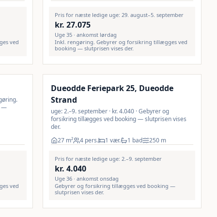
Pris for næste ledige uge: 29. august–5. september
kr.
27.075
Uge 35 · ankomst lørdag
gges ved
Inkl. rengøring. Gebyrer og forsikring tillægges ved
booking — slutprisen vises der.
Dueodde Feriepark 25, Dueodde
Strand
gøring.
g —
uge: 2.–9. september · kr. 4.040 · Gebyrer og
forsikring tillægges ved booking — slutprisen vises
der.
27
m²
4 pers.
1 vær.
1 bad
250
m
Pris for næste ledige uge: 2.–9. september
kr.
4.040
Uge 36 · ankomst onsdag
gges ved
Gebyrer og forsikring tillægges ved booking —
slutprisen vises der.