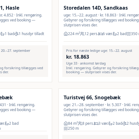
31, Hasle
Storedalen 14D, Sandkaas
. 4.852 · Inkl. rengøring.
uge: 15.–22. august · kr. 18.863 · Inkl. rengør
lægges ved booking —
Gebyrer og forsikring tillægges ved bookin
slutprisen vises der.
.
1 bad
1 husdyr tilladt
224
m²
12 pers.
6 vær.
2 bad
350
: 20.–27. september
Pris for næste ledige uge: 15.–22. august
kr.
18.863
Uge 33 · ankomst lørdag
og forsikring tillægges ved
Inkl. rengøring. Gebyrer og forsikring tillæ
s der.
booking — slutprisen vises der.
Inkl. rengøring
gebæk
Turistvej 66, Snogebæk
.431 · Inkl. rengøring.
uge: 21.–28. september · kr. 5.307 · Inkl. ren
lægges ved booking —
Gebyrer og forsikring tillægges ved bookin
slutprisen vises der.
ær.
2 bad
84
m²
8 pers.
3 vær.
2 bad
2 husdy
m
250
m