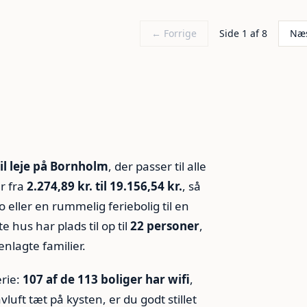
← Forrige
Side 1 af 8
Næ
Årsdale
Snogebæk
18
9
l leje på Bornholm
, der passer til alle
r fra
2.274,89 kr. til 19.156,54 kr.
, så
 eller en rummelig feriebolig til en
e hus har plads til op til
22 personer
,
enlagte familier.
erie:
107 af de 113 boliger har wifi
,
uft tæt på kysten, er du godt stillet