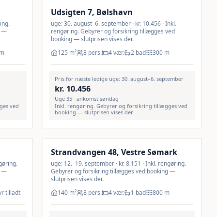
Udsigten 7, Bølshavn
ing.
uge: 30. august–6. september · kr. 10.456 · Inkl.
g —
rengøring. Gebyrer og forsikring tillægges ved
booking — slutprisen vises der.
m
125
m²
8 pers.
4 vær.
2 bad
300
m
Pris for næste ledige uge: 30. august–6. september
kr.
10.456
Uge 35 · ankomst søndag
gges ved
Inkl. rengøring. Gebyrer og forsikring tillægges ved
booking — slutprisen vises der.
Inkl. rengøring
Strandvangen 48, Vestre Sømark
gøring.
uge: 12.–19. september · kr. 8.151 · Inkl. rengøring.
g —
Gebyrer og forsikring tillægges ved booking —
slutprisen vises der.
r tilladt
140
m²
8 pers.
4 vær.
1 bad
800
m