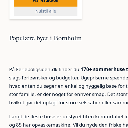
Vis resultater
Nulstil alle
Sandkaas
Sandvig
Populære byer i Bornholm
Allinge-Sandvig
Tejn
18
18
13
11
På Ferieboligsiden.dk finder du
170+ sommerhuse ti
slags ferieønsker og budgetter. Ugepriserne spænde
hvad enten du søger en enkel og hyggelig base for to
stor familie, er der noget for enhver smag. Det størst
hvilket gør det oplagt for store selskaber eller samm
Langt de fleste huse er udstyret til en komfortabel f
og 85 har opvaskemaskine. Vil du nyde den friske havl