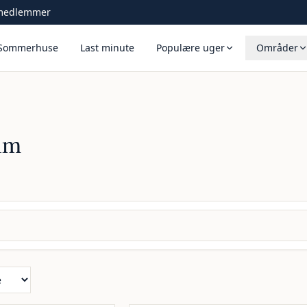
 medlemmer
Sommerhuse
Last minute
Populære uger
Områder
olm
Inkl. rengøring