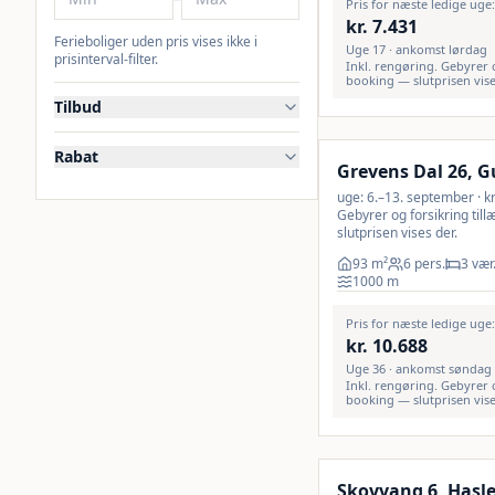
Pris for næste ledige uge:
kr.
7.431
Ferieboliger uden pris vises ikke i
Uge 17 · ankomst lørdag
prisinterval-filter.
Inkl. rengøring. Gebyrer 
booking — slutprisen vise
Tilbud
Inkl. rengøring
Rabat
Grevens Dal 26, 
uge: 6.–13. september · kr.
Gebyrer og forsikring til
slutprisen vises der.
93
m²
6 pers.
3 vær
1000
m
Pris for næste ledige uge
kr.
10.688
Uge 36 · ankomst søndag
Inkl. rengøring. Gebyrer 
booking — slutprisen vise
Inkl. rengøring
Skovvang 6, Hasl