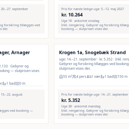
: 20.–27. september
Pris for næste ledige uge: 5.–12. maj 2027
kr.
10.264
Uge 18 · ankomst onsdag
og forsikring tillægges ved
Inkl. rengøring. Gebyrer og forsikring tillæ
s der.
booking — slutprisen vises der.
Inkl. rengøring
ager, Arnager
Krogen 1a, Snogebæk Strand
uge: 14.–21. september · kr. 5.352 · Inkl. ren
Gebyrer og forsikring tillægges ved bookin
12.133 · Gebyrer og
slutprisen vises der.
ooking — slutprisen vises
55
m²
4 pers.
1 vær.
1 bad
150
m
r.
1 bad
0
m
: 15.–22. august
Pris for næste ledige uge: 14.–21. september
kr.
5.352
Uge 38 · ankomst mandag
llægges ved booking —
Inkl. rengøring. Gebyrer og forsikring tillæ
booking — slutprisen vises der.