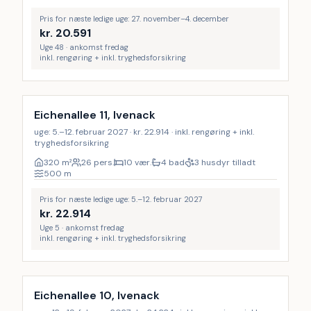
Pris for næste ledige uge: 27. november–4. december
kr.
20.591
Uge 48 · ankomst fredag
inkl. rengøring + inkl. tryghedsforsikring
Inkl. rengøring
Eichenallee 11, Ivenack
uge: 5.–12. februar 2027 · kr. 22.914 · inkl. rengøring + inkl.
tryghedsforsikring
320
m²
26 pers.
10 vær.
4 bad
3 husdyr tilladt
500
m
Pris for næste ledige uge: 5.–12. februar 2027
kr.
22.914
Uge 5 · ankomst fredag
inkl. rengøring + inkl. tryghedsforsikring
Inkl. rengøring
Eichenallee 10, Ivenack