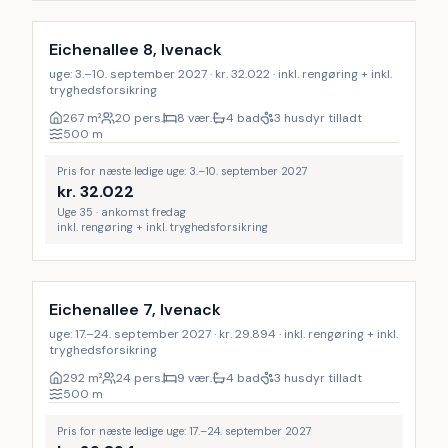
Eichenallee 8, Ivenack
uge: 3.–10. september 2027 · kr. 32.022 · inkl. rengøring + inkl.
tryghedsforsikring
267
m²
20 pers.
8 vær.
4 bad
3 husdyr tilladt
500
m
Pris for næste ledige uge: 3.–10. september 2027
kr.
32.022
Uge 35 · ankomst fredag
inkl. rengøring + inkl. tryghedsforsikring
Inkl. rengøring
Eichenallee 7, Ivenack
uge: 17.–24. september 2027 · kr. 29.894 · inkl. rengøring + inkl.
tryghedsforsikring
292
m²
24 pers.
9 vær.
4 bad
3 husdyr tilladt
500
m
Pris for næste ledige uge: 17.–24. september 2027