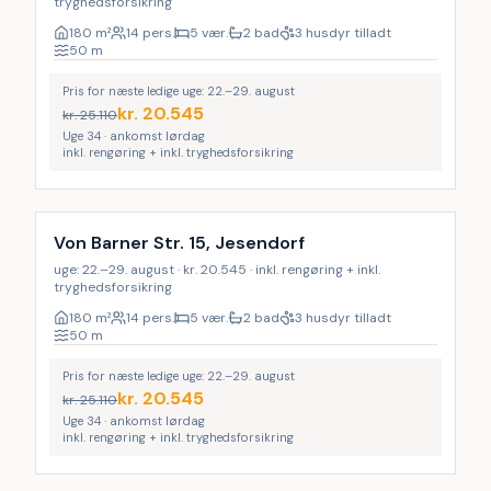
tryghedsforsikring
180
m²
14 pers.
5 vær.
2 bad
3 husdyr tilladt
50
m
Pris for næste ledige uge: 22.–29. august
kr.
20.545
kr.
25.110
Uge 34 · ankomst lørdag
inkl. rengøring + inkl. tryghedsforsikring
Inkl. rengøring
LAST MINUTE
18
%
Von Barner Str. 15, Jesendorf
uge: 22.–29. august · kr. 20.545 · inkl. rengøring + inkl.
tryghedsforsikring
180
m²
14 pers.
5 vær.
2 bad
3 husdyr tilladt
50
m
Pris for næste ledige uge: 22.–29. august
kr.
20.545
kr.
25.110
Uge 34 · ankomst lørdag
inkl. rengøring + inkl. tryghedsforsikring
Inkl. rengøring