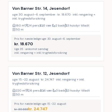
18
%
Von Barner Str. 14, Jesendorf
uge: 30. august–6. september · kr. 18.670 · inkl. rengøring +
inkl. tryghedsforsikring
180
m²
14 pers.
5 vær.
2 bad
3 husdyr tilladt
50
m
Pris for næste ledige uge: 30. august–6. september
kr.
18.670
Uge 35 · ankomst søndag
inkl. rengøring + inkl. tryghedsforsikring
Inkl. rengøring
LAST MINUTE
19
%
Von Barner Str. 12, Jesendorf
uge: 15.–22. august · kr. 24.747 · inkl. rengøring + inkl.
tryghedsforsikring
220
m²
16 pers.
6 vær.
3 bad
3 husdyr tilladt
50
m
Pris for næste ledige uge: 15.–22. august
kr.
24.747
kr.
30.333