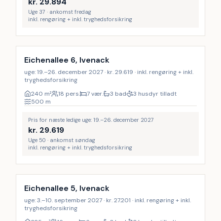
kr.
29.894
Uge 37 · ankomst fredag
inkl. rengøring + inkl. tryghedsforsikring
Inkl. rengøring
Eichenallee 6, Ivenack
uge: 19.–26. december 2027 · kr. 29.619 · inkl. rengøring + inkl.
tryghedsforsikring
240
m²
18 pers.
7 vær.
3 bad
3 husdyr tilladt
500
m
Pris for næste ledige uge: 19.–26. december 2027
kr.
29.619
Uge 50 · ankomst søndag
inkl. rengøring + inkl. tryghedsforsikring
Inkl. rengøring
Eichenallee 5, Ivenack
uge: 3.–10. september 2027 · kr. 27.201 · inkl. rengøring + inkl.
tryghedsforsikring