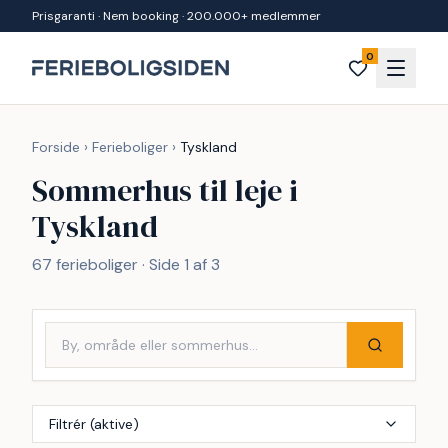
Spring til indhold
Prisgaranti · Nem booking · 200.000+ medlemmer
0
Forside
›
Ferieboliger
›
Tyskland
Sommerhus til leje i
Tyskland
67 ferieboliger · Side 1 af 3
Filtrér (aktive)