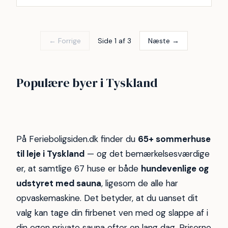
← Forrige
Side 1 af 3
Næste →
Kappeln
Ivenack
Populære byer i Tyskland
Jesendorf
Krakow am See
33
13
11
10
På Ferieboligsiden.dk finder du
65+ sommerhuse
til leje i Tyskland
— og det bemærkelsesværdige
er, at samtlige 67 huse er både
hundevenlige og
udstyret med sauna
, ligesom de alle har
opvaskemaskine. Det betyder, at du uanset dit
valg kan tage din firbenet ven med og slappe af i
din egen private sauna efter en lang dag. Priserne