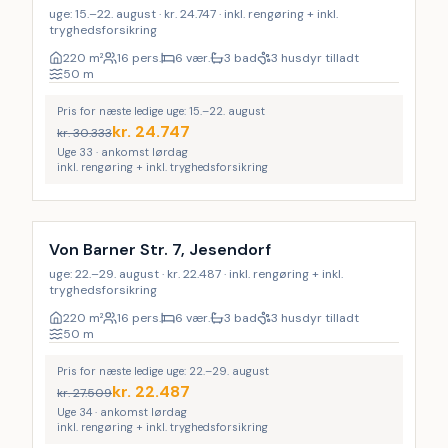
uge: 15.–22. august · kr. 24.747 · inkl. rengøring + inkl.
tryghedsforsikring
220
m²
16 pers.
6 vær.
3 bad
3 husdyr tilladt
50
m
Pris for næste ledige uge: 15.–22. august
kr.
24.747
kr.
30.333
Uge 33 · ankomst lørdag
inkl. rengøring + inkl. tryghedsforsikring
Inkl. rengøring
LAST MINUTE
20
%
Von Barner Str. 7, Jesendorf
uge: 22.–29. august · kr. 22.487 · inkl. rengøring + inkl.
tryghedsforsikring
220
m²
16 pers.
6 vær.
3 bad
3 husdyr tilladt
50
m
Pris for næste ledige uge: 22.–29. august
kr.
22.487
kr.
27.509
Uge 34 · ankomst lørdag
inkl. rengøring + inkl. tryghedsforsikring