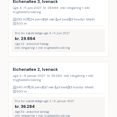
Eichenallee 3, Ivenack
uge: 4.–11. juni 2027 · kr. 29.894 · inkl. rengøring + inkl.
tryghedsforsikring
292
m²
24 pers.
9 vær.
4 bad
3 husdyr tilladt
500
m
Pris for næste ledige uge: 4.–11. juni 2027
kr.
29.894
Uge 22 · ankomst fredag
inkl. rengøring + inkl. tryghedsforsikring
Inkl. rengøring
9
%
Eichenallee 2, Ivenack
uge: 2.–9. januar 2027 · kr. 36.284 · inkl. rengøring + inkl.
tryghedsforsikring
240
m²
18 pers.
7 vær.
3 bad
3 husdyr tilladt
500
m
Pris for næste ledige uge: 2.–9. januar 2027
kr.
36.284
Uge 53 · ankomst lørdag
inkl. rengøring + inkl. tryghedsforsikring