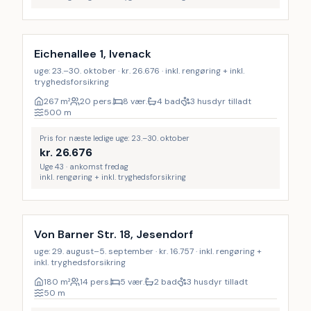
Inkl. rengøring
9
%
Eichenallee 1, Ivenack
uge: 23.–30. oktober · kr. 26.676 · inkl. rengøring + inkl.
tryghedsforsikring
267
m²
20 pers.
8 vær.
4 bad
3 husdyr tilladt
500
m
Pris for næste ledige uge: 23.–30. oktober
kr.
26.676
Uge 43 · ankomst fredag
inkl. rengøring + inkl. tryghedsforsikring
Inkl. rengøring
LAST MINUTE
27
%
Von Barner Str. 18, Jesendorf
uge: 29. august–5. september · kr. 16.757 · inkl. rengøring +
inkl. tryghedsforsikring
180
m²
14 pers.
5 vær.
2 bad
3 husdyr tilladt
50
m