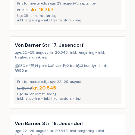
Pris for næste ledige uge: 29. august–5. september
kr.
16.757
kr.
19.216
Uge 35 · ankomst lørdag
inkl. rengøring + inkl. tryghedsforsikring
Inkl. rengøring
LAST MINUTE
20
%
Von Barner Str. 17, Jesendorf
uge: 22.–29. august · kr. 20.545 · inkl. rengøring + inkl.
tryghedsforsikring
180
m²
14 pers.
5 vær.
2 bad
3 husdyr tilladt
50
m
Pris for næste ledige uge: 22.–29. august
kr.
20.545
kr.
25.110
Uge 34 · ankomst lørdag
inkl. rengøring + inkl. tryghedsforsikring
Inkl. rengøring
LAST MINUTE
18
%
Von Barner Str. 16, Jesendorf
uge: 22.–29. august · kr. 20.545 · inkl. rengøring + inkl.