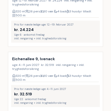
uge: 12.–19. februar 2027 · kr. 24.224 · inkl. rengøring + inkl.
tryghedsforsikring
320
m²
26 pers.
10 vær.
4 bad
3 husdyr tilladt
500
m
Pris for næste ledige uge: 12.–19. februar 2027
kr.
24.224
Uge 6 · ankomst fredag
inkl. rengøring + inkl. tryghedsforsikring
Inkl. rengøring
Eichenallee 9, Ivenack
uge: 4.–11. juni 2027 · kr. 32.519 · inkl. rengøring + inkl.
tryghedsforsikring
320
m²
26 pers.
10 vær.
4 bad
3 husdyr tilladt
500
m
Pris for næste ledige uge: 4.–11. juni 2027
kr.
32.519
Uge 22 · ankomst fredag
inkl. rengøring + inkl. tryghedsforsikring
Inkl. rengøring