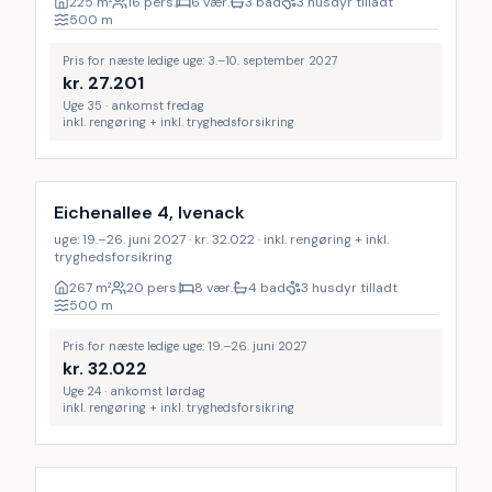
225
m²
16 pers.
6 vær.
3 bad
3 husdyr tilladt
500
m
Pris for næste ledige uge: 3.–10. september 2027
kr.
27.201
Uge 35 · ankomst fredag
inkl. rengøring + inkl. tryghedsforsikring
Inkl. rengøring
Eichenallee 4, Ivenack
uge: 19.–26. juni 2027 · kr. 32.022 · inkl. rengøring + inkl.
tryghedsforsikring
267
m²
20 pers.
8 vær.
4 bad
3 husdyr tilladt
500
m
Pris for næste ledige uge: 19.–26. juni 2027
kr.
32.022
Uge 24 · ankomst lørdag
inkl. rengøring + inkl. tryghedsforsikring
Inkl. rengøring