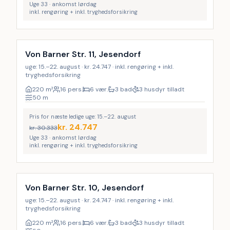
Uge 33 · ankomst lørdag
inkl. rengøring + inkl. tryghedsforsikring
Inkl. rengøring
LAST MINUTE
18
%
Von Barner Str. 11, Jesendorf
uge: 15.–22. august · kr. 24.747 · inkl. rengøring + inkl.
tryghedsforsikring
220
m²
16 pers.
6 vær.
3 bad
3 husdyr tilladt
50
m
Pris for næste ledige uge: 15.–22. august
kr.
24.747
kr.
30.333
Uge 33 · ankomst lørdag
inkl. rengøring + inkl. tryghedsforsikring
Inkl. rengøring
LAST MINUTE
19
%
Von Barner Str. 10, Jesendorf
uge: 15.–22. august · kr. 24.747 · inkl. rengøring + inkl.
tryghedsforsikring
220
m²
16 pers.
6 vær.
3 bad
3 husdyr tilladt