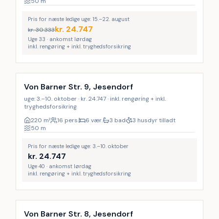
50
m
Pris for næste ledige uge: 15.–22. august
kr.
24.747
kr.
30.333
Uge 33 · ankomst lørdag
inkl. rengøring + inkl. tryghedsforsikring
Inkl. rengøring
26
%
Von Barner Str. 9, Jesendorf
uge: 3.–10. oktober · kr. 24.747 · inkl. rengøring + inkl.
tryghedsforsikring
220
m²
16 pers.
6 vær.
3 bad
3 husdyr tilladt
50
m
Pris for næste ledige uge: 3.–10. oktober
kr.
24.747
Uge 40 · ankomst lørdag
inkl. rengøring + inkl. tryghedsforsikring
Inkl. rengøring
LAST MINUTE
18
%
Von Barner Str. 8, Jesendorf