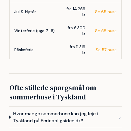
fra 14.259
Jul & Nytår
Se 65 huse
kr
fra 6.300
Vinterferie (uge 7–8)
Se 58 huse
kr
fra 11.319
Påskeferie
Se 57 huse
kr
Ofte stillede spørgsmål om
sommerhuse i Tyskland
Hvor mange sommerhuse kan jeg leje i
⌄
Tyskland på Ferieboligsiden.dk?