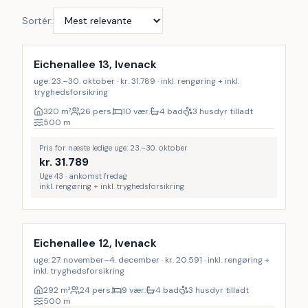
Sortér:
Inkl. rengøring
9
%
Eichenallee 13, Ivenack
uge: 23.–30. oktober · kr. 31.789 · inkl. rengøring + inkl.
tryghedsforsikring
320
m²
26 pers.
10 vær.
4 bad
3 husdyr tilladt
500
m
Pris for næste ledige uge: 23.–30. oktober
kr.
31.789
Uge 43 · ankomst fredag
inkl. rengøring + inkl. tryghedsforsikring
Inkl. rengøring
9
%
Eichenallee 12, Ivenack
uge: 27. november–4. december · kr. 20.591 · inkl. rengøring +
inkl. tryghedsforsikring
292
m²
24 pers.
9 vær.
4 bad
3 husdyr tilladt
500
m