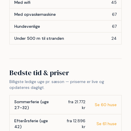
Med wifi
45
Med opvaskemaskine
67
Hundevenlige
67
Under 500 m til stranden
24
Bedste tid & priser
Billigste ledige uge pr. sæson — priserne er live og
opdateres dagligt.
Sommerferie (uge
fra 21.772
Se 60 huse
27–32)
kr
Efterårsferie (uge
fra 12.896
Se 61 huse
42)
kr