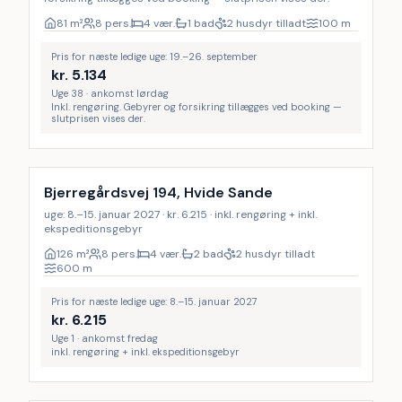
81
m²
8 pers.
4 vær.
1 bad
2 husdyr tilladt
100
m
Pris for næste ledige uge: 19.–26. september
kr.
5.134
Uge 38 · ankomst lørdag
Inkl. rengøring. Gebyrer og forsikring tillægges ved booking —
slutprisen vises der.
Inkl. rengøring
Bjerregårdsvej 194, Hvide Sande
uge: 8.–15. januar 2027 · kr. 6.215 · inkl. rengøring + inkl.
ekspeditionsgebyr
126
m²
8 pers.
4 vær.
2 bad
2 husdyr tilladt
600
m
Pris for næste ledige uge: 8.–15. januar 2027
kr.
6.215
Uge 1 · ankomst fredag
inkl. rengøring + inkl. ekspeditionsgebyr
Inkl. rengøring