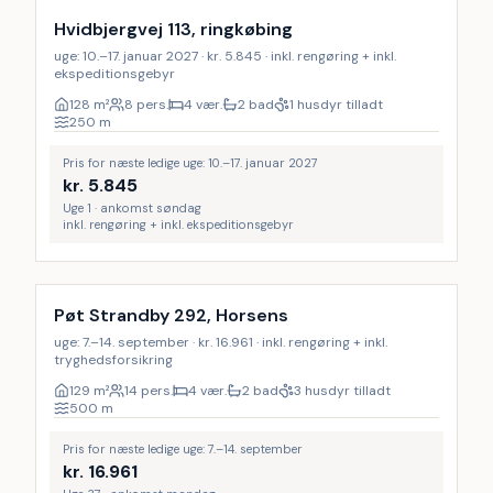
Hvidbjergvej 113, ringkøbing
uge: 10.–17. januar 2027 · kr. 5.845 · inkl. rengøring + inkl.
ekspeditionsgebyr
128
m²
8 pers.
4 vær.
2 bad
1 husdyr tilladt
250
m
Pris for næste ledige uge: 10.–17. januar 2027
kr.
5.845
Uge 1 · ankomst søndag
inkl. rengøring + inkl. ekspeditionsgebyr
Inkl. rengøring
18
%
Pøt Strandby 292, Horsens
uge: 7.–14. september · kr. 16.961 · inkl. rengøring + inkl.
tryghedsforsikring
129
m²
14 pers.
4 vær.
2 bad
3 husdyr tilladt
500
m
Pris for næste ledige uge: 7.–14. september
kr.
16.961