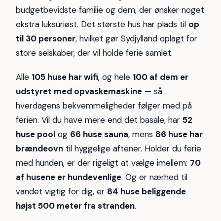
budgetbevidste familie og dem, der ønsker noget
ekstra luksuriøst. Det største hus har plads til
op
til 30 personer
, hvilket gør Sydjylland oplagt for
store selskaber, der vil holde ferie samlet.
Alle
105 huse har wifi
, og hele
100 af dem er
udstyret med opvaskemaskine
— så
hverdagens bekvemmeligheder følger med på
ferien. Vil du have mere end det basale, har
52
huse pool
og
66 huse sauna
, mens
86 huse har
brændeovn
til hyggelige aftener. Holder du ferie
med hunden, er der rigeligt at vælge imellem:
70
af husene er hundevenlige
. Og er nærhed til
vandet vigtig for dig, er
84 huse beliggende
højst 500 meter fra stranden
.