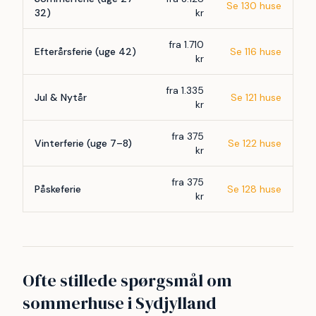
Se 130 huse
32)
kr
fra 1.710
Efterårsferie (uge 42)
Se 116 huse
kr
fra 1.335
Jul & Nytår
Se 121 huse
kr
fra 375
Vinterferie (uge 7–8)
Se 122 huse
kr
fra 375
Påskeferie
Se 128 huse
kr
Ofte stillede spørgsmål om
sommerhuse i Sydjylland