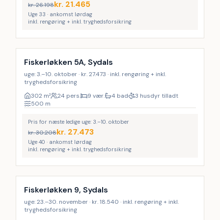
kr.
21.465
kr.
26.198
Uge 33 · ankomst lørdag
inkl. rengøring + inkl. tryghedsforsikring
Inkl. rengøring
9
%
Fiskerløkken 5A, Sydals
uge: 3.–10. oktober · kr. 27.473 · inkl. rengøring + inkl.
tryghedsforsikring
302
m²
24 pers.
9 vær.
4 bad
3 husdyr tilladt
500
m
Pris for næste ledige uge: 3.–10. oktober
kr.
27.473
kr.
30.208
Uge 40 · ankomst lørdag
inkl. rengøring + inkl. tryghedsforsikring
Inkl. rengøring
9
%
Fiskerløkken 9, Sydals
uge: 23.–30. november · kr. 18.540 · inkl. rengøring + inkl.
tryghedsforsikring