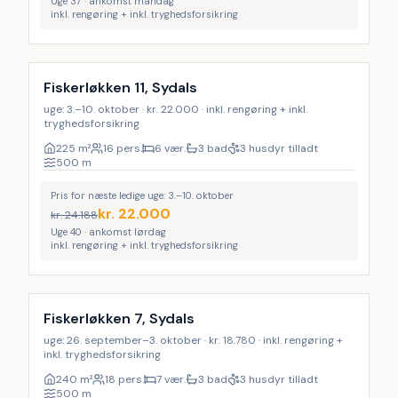
Uge 37 · ankomst mandag
inkl. rengøring + inkl. tryghedsforsikring
Inkl. rengøring
9
%
Fiskerløkken 11, Sydals
uge: 3.–10. oktober · kr. 22.000 · inkl. rengøring + inkl.
tryghedsforsikring
225
m²
16 pers.
6 vær.
3 bad
3 husdyr tilladt
500
m
Pris for næste ledige uge: 3.–10. oktober
kr.
22.000
kr.
24.188
Uge 40 · ankomst lørdag
inkl. rengøring + inkl. tryghedsforsikring
Inkl. rengøring
26
%
Fiskerløkken 7, Sydals
uge: 26. september–3. oktober · kr. 18.780 · inkl. rengøring +
inkl. tryghedsforsikring
240
m²
18 pers.
7 vær.
3 bad
3 husdyr tilladt
500
m