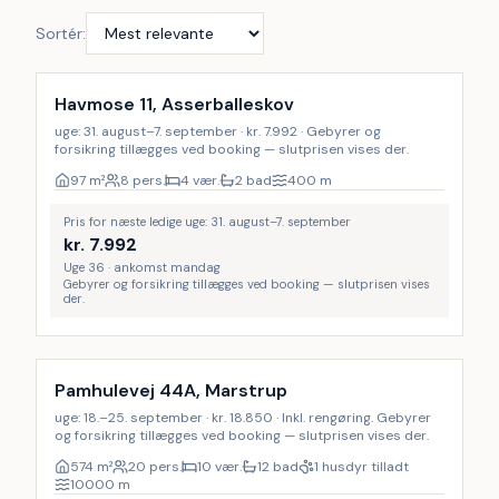
Sortér:
Havmose 11, Asserballeskov
uge: 31. august–7. september · kr. 7.992 · Gebyrer og
forsikring tillægges ved booking — slutprisen vises der.
97
m²
8 pers.
4 vær.
2 bad
400
m
Pris for næste ledige uge: 31. august–7. september
kr.
7.992
Uge 36 · ankomst mandag
Gebyrer og forsikring tillægges ved booking — slutprisen vises
der.
Inkl. rengøring
Pamhulevej 44A, Marstrup
uge: 18.–25. september · kr. 18.850 · Inkl. rengøring. Gebyrer
og forsikring tillægges ved booking — slutprisen vises der.
574
m²
20 pers.
10 vær.
12 bad
1 husdyr tilladt
10000
m