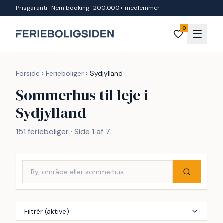
Spring til indhold
Prisgaranti · Nem booking · 200.000+ medlemmer
0
Forside
›
Ferieboliger
›
Sydjylland
Sommerhus til leje i
Sydjylland
151 ferieboliger · Side 1 af 7
Filtrér (aktive)