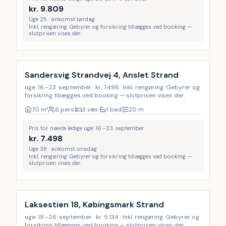
kr.
9.809
Uge 25 · ankomst lørdag
Inkl. rengøring. Gebyrer og forsikring tillægges ved booking —
slutprisen vises der.
Inkl. rengøring
Sandersvig Strandvej 4, Anslet Strand
uge: 16.–23. september · kr. 7.498 · Inkl. rengøring. Gebyrer og
forsikring tillægges ved booking — slutprisen vises der.
70
m²
6 pers.
3 vær.
1 bad
20
m
Pris for næste ledige uge: 16.–23. september
kr.
7.498
Uge 38 · ankomst onsdag
Inkl. rengøring. Gebyrer og forsikring tillægges ved booking —
slutprisen vises der.
Inkl. rengøring
Laksestien 18, Købingsmark Strand
uge: 19.–26. september · kr. 5.134 · Inkl. rengøring. Gebyrer og
forsikring tillægges ved booking — slutprisen vises der.