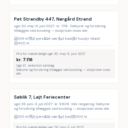
Pøt Strandby 447, Nørgård Strand
uge: 30. maj–6. juni 2027 · kr. 7.116 · Gebyrer og forsikring
tillægges ved booking — slutprisen vises der.
109
m²
8 pers.
4 vær.
2 bad
1 husdyr tilladt
400
m
Pris for næste ledige uge: 30. maj–6. juni 2027
kr.
7.116
Uge 21 · ankomst søndag
Gebyrer og forsikring tillægges ved booking — slutprisen vises
der.
Inkl. rengøring
Søblik 7, Løjt Feriecenter
uge: 26. juni–3. juli 2027 · kr. 9.809 · Inkl. rengøring. Gebyrer
og forsikring tillægges ved booking — slutprisen vises der.
100
m²
6 pers.
3 vær.
2 bad
400
m
Pris for næste ledige uge: 26. juni–3. juli 2027