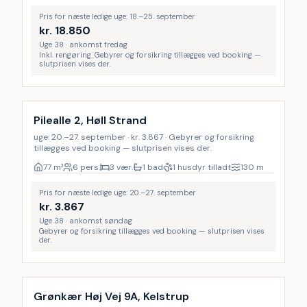
Pris for næste ledige uge: 18.–25. september
kr.
18.850
Uge 38 · ankomst fredag
Inkl. rengøring. Gebyrer og forsikring tillægges ved booking —
slutprisen vises der.
Pilealle 2, Høll Strand
uge: 20.–27. september · kr. 3.867 · Gebyrer og forsikring
tillægges ved booking — slutprisen vises der.
77
m²
6 pers.
3 vær.
1 bad
1 husdyr tilladt
130
m
Pris for næste ledige uge: 20.–27. september
kr.
3.867
Uge 38 · ankomst søndag
Gebyrer og forsikring tillægges ved booking — slutprisen vises
der.
Inkl. rengøring
Grønkær Høj Vej 9A, Kelstrup