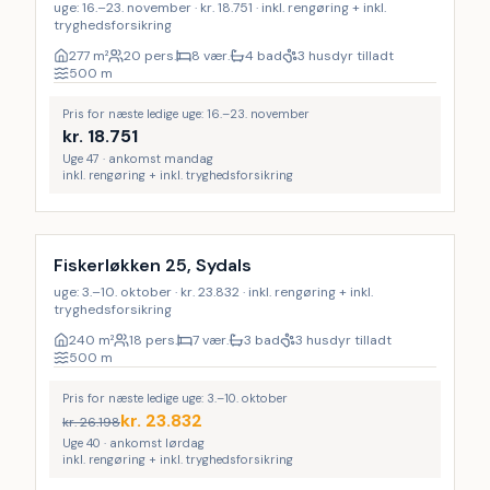
uge: 16.–23. november · kr. 18.751 · inkl. rengøring + inkl.
tryghedsforsikring
277
m²
20 pers.
8 vær.
4 bad
3 husdyr tilladt
500
m
Pris for næste ledige uge: 16.–23. november
kr.
18.751
Uge 47 · ankomst mandag
inkl. rengøring + inkl. tryghedsforsikring
Inkl. rengøring
12
%
Fiskerløkken 25, Sydals
uge: 3.–10. oktober · kr. 23.832 · inkl. rengøring + inkl.
tryghedsforsikring
240
m²
18 pers.
7 vær.
3 bad
3 husdyr tilladt
500
m
Pris for næste ledige uge: 3.–10. oktober
kr.
23.832
kr.
26.198
Uge 40 · ankomst lørdag
inkl. rengøring + inkl. tryghedsforsikring