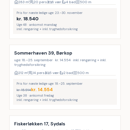
283
m²
20 pers.
8 vær.
4 bad
500
m
Pris for næste ledige uge: 23.–30. november
kr.
18.540
Uge 48 · ankomst mandag
inkl. rengøring + inkl. tryghedsforsikring
Inkl. rengøring
9
%
Sommerhaven 39, Børkop
uge: 18.–25. september · kr. 14.554 · inkl. rengøring + inkl.
tryghedsforsikring
212
m²
14 pers.
5 vær.
2 bad
500
m
Pris for næste ledige uge: 18.–25. september
kr.
14.554
kr.
15.914
Uge 38 · ankomst fredag
inkl. rengøring + inkl. tryghedsforsikring
Inkl. rengøring
9
%
Fiskerløkken 17, Sydals