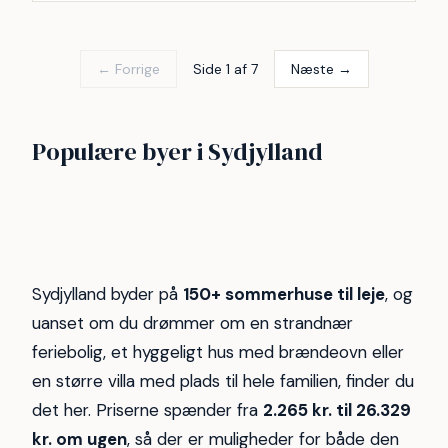
← Forrige
Side 1 af 7
Næste →
Sydals
Sydvestjylland
Populære byer i Sydjylland
Haderslev
Skovmose Strand
42
13
Nordborg
Hejlsminde Strand
7
6
Høll
Asserballeskov
5
5
5
5
Sydjylland byder på
150+ sommerhuse til leje
, og
uanset om du drømmer om en strandnær
feriebolig, et hyggeligt hus med brændeovn eller
en større villa med plads til hele familien, finder du
det her. Priserne spænder fra
2.265 kr. til 26.329
kr. om ugen
, så der er muligheder for både den