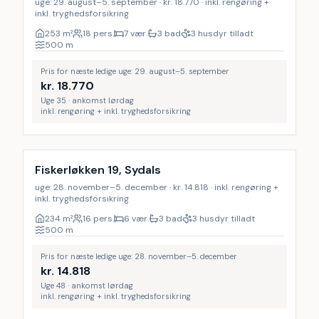
uge: 29. august–5. september · kr. 18.770 · inkl. rengøring +
inkl. tryghedsforsikring
253
m²
18 pers.
7 vær.
3 bad
3 husdyr tilladt
500
m
Pris for næste ledige uge: 29. august–5. september
kr.
18.770
Uge 35 · ankomst lørdag
inkl. rengøring + inkl. tryghedsforsikring
Inkl. rengøring
9
%
Fiskerløkken 19, Sydals
uge: 28. november–5. december · kr. 14.818 · inkl. rengøring +
inkl. tryghedsforsikring
234
m²
16 pers.
6 vær.
3 bad
3 husdyr tilladt
500
m
Pris for næste ledige uge: 28. november–5. december
kr.
14.818
Uge 48 · ankomst lørdag
inkl. rengøring + inkl. tryghedsforsikring