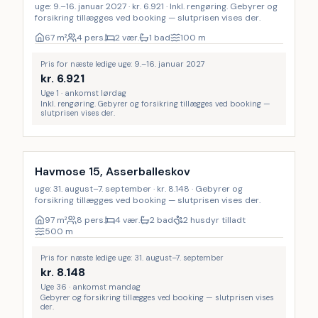
uge: 9.–16. januar 2027 · kr. 6.921 · Inkl. rengøring. Gebyrer og
forsikring tillægges ved booking — slutprisen vises der.
67
m²
4 pers.
2 vær.
1 bad
100
m
Pris for næste ledige uge: 9.–16. januar 2027
kr.
6.921
Uge 1 · ankomst lørdag
Inkl. rengøring. Gebyrer og forsikring tillægges ved booking —
slutprisen vises der.
Havmose 15, Asserballeskov
uge: 31. august–7. september · kr. 8.148 · Gebyrer og
forsikring tillægges ved booking — slutprisen vises der.
97
m²
8 pers.
4 vær.
2 bad
2 husdyr tilladt
500
m
Pris for næste ledige uge: 31. august–7. september
kr.
8.148
Uge 36 · ankomst mandag
Gebyrer og forsikring tillægges ved booking — slutprisen vises
der.