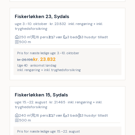
Inkl. rengøring
13
%
Fiskerløkken 23, Sydals
uge: 3.–10. oktober · kr. 23.832 · inkl. rengøring + inkl.
tryghedsforsikring
250
m²
18 pers.
7 vær.
3 bad
3 husdyr tilladt
500
m
Pris for næste ledige uge: 3.–10. oktober
kr.
23.832
kr.
26.198
Uge 40 · ankomst lørdag
inkl. rengøring + inkl. tryghedsforsikring
Inkl. rengøring
LAST MINUTE
19
%
Fiskerløkken 15, Sydals
uge: 15.–22. august · kr. 21.465 · inkl. rengøring + inkl.
tryghedsforsikring
240
m²
18 pers.
7 vær.
3 bad
3 husdyr tilladt
500
m
Pris for næste ledige uge: 15.–22. august