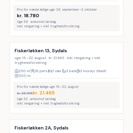
Pris for næste ledige uge: 26. september–3. oktober
kr.
18.780
Uge 39 · ankomst lørdag
inkl. rengøring + inkl. tryghedsforsikring
Inkl. rengøring
LAST MINUTE
18
%
Fiskerløkken 13, Sydals
uge: 15.–22. august · kr. 21.465 · inkl. rengøring + inkl.
tryghedsforsikring
250
m²
18 pers.
7 vær.
3 bad
3 husdyr tilladt
500
m
Pris for næste ledige uge: 15.–22. august
kr.
21.465
kr.
26.198
Uge 33 · ankomst lørdag
inkl. rengøring + inkl. tryghedsforsikring
Inkl. rengøring
9
%
Fiskerløkken 2A, Sydals