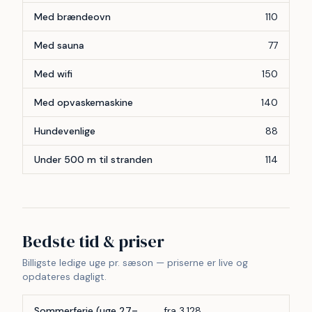
Med brændeovn
110
Med sauna
77
Med wifi
150
Med opvaskemaskine
140
Hundevenlige
88
Under 500 m til stranden
114
Bedste tid & priser
Billigste ledige uge pr. sæson — priserne er live og
opdateres dagligt.
Sommerferie (uge 27–
fra 3.128