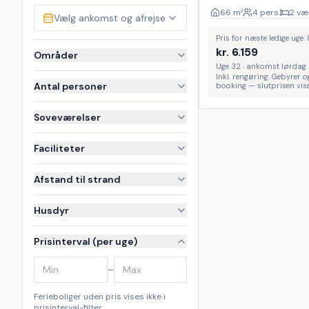
66
m²
4 pers.
2 væ
Vælg ankomst og afrejse
Pris for næste ledige uge:
kr.
6.159
Områder
Uge 32 · ankomst lørdag
Inkl. rengøring. Gebyrer o
Antal personer
booking — slutprisen vise
Soveværelser
Faciliteter
Afstand til strand
Husdyr
Prisinterval (per uge)
–
Ferieboliger uden pris vises ikke i
prisinterval-filter.