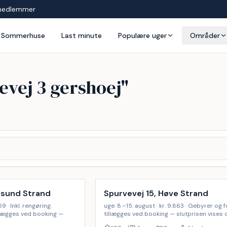
medlemmer
Sommerhuse
Last minute
Populære uger
Områder
evej 3 gershoej
"
psund Strand
Spurvevej 15, Høve Strand
59 · Inkl. rengøring.
uge: 8.–15. august · kr. 9.863 · Gebyrer og f
llægges ved booking —
tillægges ved booking — slutprisen vises d