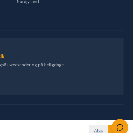
Nordjylland
dk
gså i weekender og på helligdage.
Afvis
OK