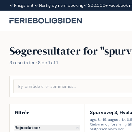
Spring til indhold
Prisgaranti
Hurtig og nem booking
200.000+ Facebook 
Søgeresultater for "
spurv
3
resultater · Side
1
af
1
Inkl. rengøring
Filtrér
Spurvevej 3, Hval
uge: 8.–15. august · kr. 6.1
Gebyrer og forsikring ti
Rejsedatoer
slutprisen vises der.