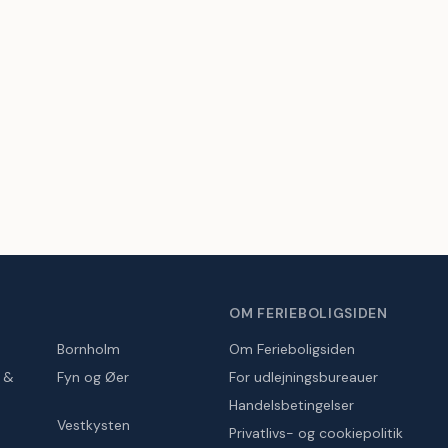
OM FERIEBOLIGSIDEN
Bornholm
Om Ferieboligsiden
r &
Fyn og Øer
For udlejningsbureauer
Handelsbetingelser
Vestkysten
Privatlivs- og cookiepolitik