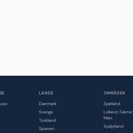
SE
LANDE
OMRÅDER
huse
Danmark
Sjælland
Sverige
Lolland, Falste
Møn
Tyskland
Sydjylland
Spanien