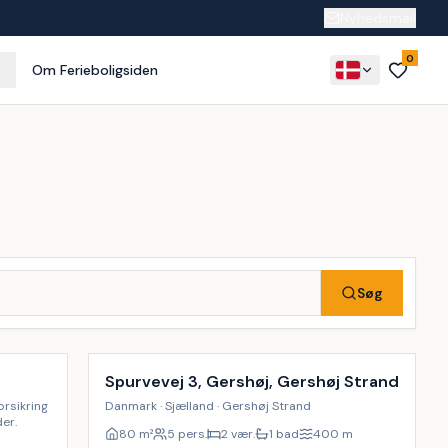
Nyhedsmail
0
Om Ferieboligsiden
Søg
Inkl. rengøring
Spurvevej 3, Gershøj, Gershøj Strand
orsikring
Danmark · Sjælland · Gershøj Strand
er.
80
m²
5 pers.
2 vær.
1 bad
400
m