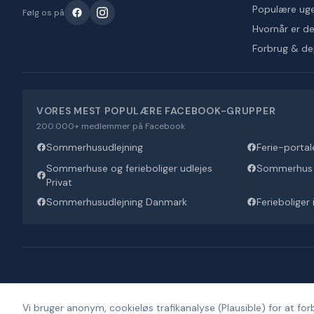
Populære ug
Følg os på
Hvornår er det
Forbrug & d
VORES MEST POPULÆRE FACEBOOK-GRUPPER
200.000+ medlemmer på Facebook
Sommerhusudlejning
Ferie-portal
Sommerhuse og ferieboliger udlejes
Sommerhus U
Privat
Sommerhusudlejning Danmark
Ferieboliger
Vi bruger anonym, cookieløs trafikanalyse (Plausible) for at forb