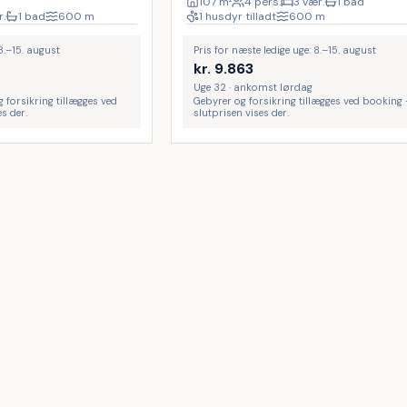
107
m²
4 pers.
3 vær.
1 bad
r.
1 bad
600
m
1 husdyr tilladt
600
m
 8.–15. august
Pris for næste ledige uge: 8.–15. august
kr.
9.863
Uge 32 · ankomst lørdag
g forsikring tillægges ved
Gebyrer og forsikring tillægges ved booking
s der.
slutprisen vises der.