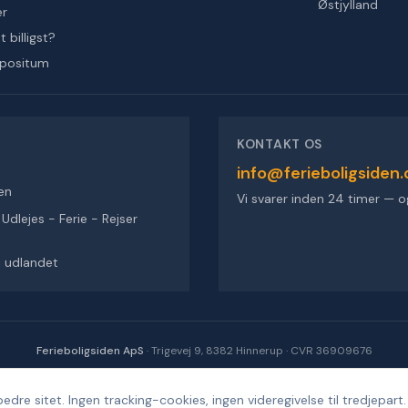
Østjylland
er
 billigst?
epositum
KONTAKT OS
info@ferieboligsiden.
en
Vi svarer inden 24 timer — o
dlejes - Ferie - Rejser
 i udlandet
Ferieboligsiden ApS
·
Trigevej 9, 8382 Hinnerup
·
CVR 36909676
©
2026
Ferieboligsiden
.
Alle rettigheder forbeholdes.
·
Udviklet af
Design'R'us
edre sitet. Ingen tracking-cookies, ingen videregivelse til tredjepart.