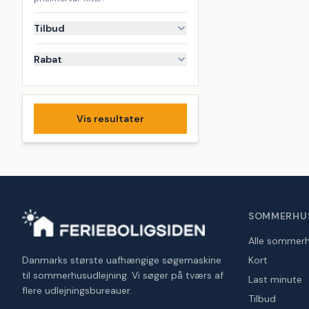
Tilbud
Rabat
Vis resultater
SOMMERHU
Alle sommer
Danmarks største uafhængige søgemaskine
Kort
til sommerhusudlejning. Vi søger på tværs af
Last minute
flere udlejningsbureauer.
Tilbud