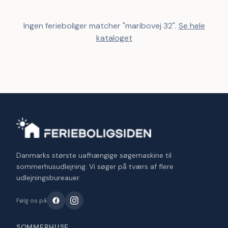
Ingen ferieboliger matcher "
maribovej 32
".
Se hele
kataloget
Danmarks største uafhængige søgemaskine til
sommerhusudlejning. Vi søger på tværs af flere
udlejningsbureauer.
Følg os på
SOMMERHUSE