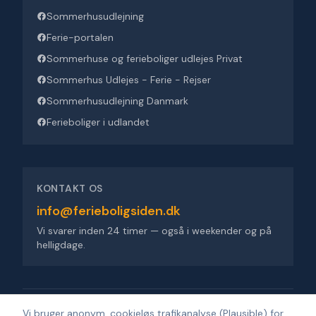
Sommerhusudlejning
Ferie-portalen
Sommerhuse og ferieboliger udlejes Privat
Sommerhus Udlejes - Ferie - Rejser
Sommerhusudlejning Danmark
Ferieboliger i udlandet
KONTAKT OS
info@ferieboligsiden.dk
Vi svarer inden 24 timer — også i weekender og på
helligdage.
Ferieboligsiden ApS
·
Trigevej 9, 8382 Hinnerup
·
CVR 36909676
Vi bruger anonym, cookieløs trafikanalyse (Plausible) for