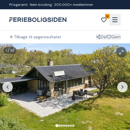
Spring til indhold
Prisgaranti · Nem booking · 200.000+ medlemmer
0
Tilbage til søgeresultater
Del
Gem
1
/
32