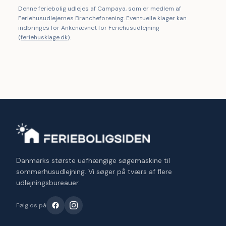
Denne feriebolig udlejes af Campaya, som er medlem af
Feriehusudlejernes Brancheforening. Eventuelle klager kan
indbringes for Ankenævnet for Feriehusudlejning
(
feriehusklage.dk
).
Danmarks største uafhængige søgemaskine til
sommerhusudlejning. Vi søger på tværs af flere
udlejningsbureauer.
Følg os på