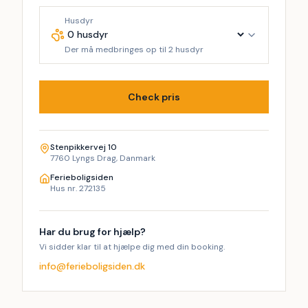
og gode cafeer og restauranter.
Husdyr
Der må medbringes op til 2 husdyr
Check pris
Stenpikkervej 10
7760 Lyngs Drag, Danmark
Ferieboligsiden
Hus nr. 272135
Har du brug for hjælp?
Vi sidder klar til at hjælpe dig med din booking.
info@ferieboligsiden.dk