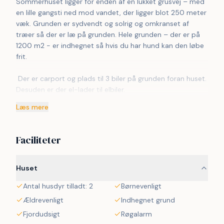
Sommerhuset ligger for enden af en lukket grusvej – med 
en lille gangsti ned mod vandet, der ligger blot 250 meter 
væk. Grunden er sydvendt og solrig og omkranset af 
træer så der er læ på grunden. Hele grunden – der er på 
1200 m2 - er indhegnet så hvis du har hund kan den løbe 
frit. 
 Der er carport og plads til 3 biler på grunden foran huset. 
Desuden er der el-lader til elbiler.
 I haven er der havemøbler til 10 personer, solsenge og 
Læs mere
liggestole, havespil samt kajak og Sup board til fri 
afbenyttelse. Terrassen er på 90 m2 og ca 20 m2 er 
overdækket. Der er grill og bålfad.
Faciliteter
 Huset er på 78 m2 og er indrettet med tre værelser – 2 
af værelserne har dobbeltsenge – et værelse har to 
Huset
enkeltsenge. Der er altså plads til 6 gæster i alt.
Antal husdyr tilladt: 2
Børnevenligt
 Der er et badeværelse med gulvvarme, bruser og 
vaskemaskine. Køkkenet har komfur med glaskeramisk 
Ældrevenligt
Indhegnet grund
kogeplade, varmluftovn med grill, der er køl/frys og alt 
Fjordudsigt
Røgalarm
hvad man kan tænkes at skulle bruge i et køkken af 