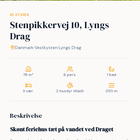
ID 272135
Stenpikkervej 10, Lyngs
Drag
Danmark
›
Vestkysten
›
Lyngs Drag
78 m²
6 pers.
1 bad
3 vær.
2 husdyr tilladt
250 m
Beskrivelse
Skønt feriehus tæt på vandet ved Draget