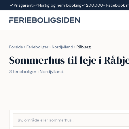
Spring til indhold
Prisgaranti
Hurtig og nem booking
200.000+ Facebook 
Forside
›
Ferieboliger
›
Nordjylland
›
Råbjerg
Sommerhus til leje i Råbj
3 ferieboliger i Nordjylland.