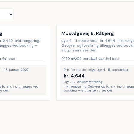
Inkl. rengøring
rg
Musvågevej 6, Råbjerg
r. 2.449 · Inkl. rengøring.
uge: 4.–11. september · kr. 4.644 · Inkl. reng
llægges ved booking —
Gebyrer og forsikring tillægges ved book
slutprisen vises der.
r.
1 bad
70
m²
5 pers.
3 vær.
1 bad
 11.–18. januar 2027
Pris for næste ledige uge: 4.–11. september
kr.
4.644
Uge 36 · ankomst fredag
g forsikring tillægges ved
Inkl. rengøring. Gebyrer og forsikring tillægg
s der.
booking — slutprisen vises der.