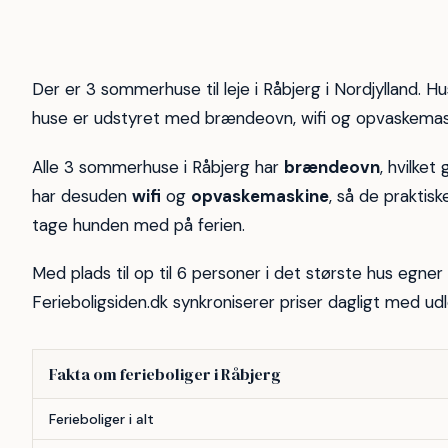
10
7
Der er 3 sommerhuse til leje i Råbjerg i Nordjylland. Hus
huse er udstyret med brændeovn, wifi og opvaskemaskin
Alle 3 sommerhuse i Råbjerg har
brændeovn
, hvilket
har desuden
wifi
og
opvaskemaskine
, så de praktis
tage hunden med på ferien.
Med plads til op til 6 personer i det største hus egne
Ferieboligsiden.dk synkroniserer priser dagligt med udl
Fakta om ferieboliger i Råbjerg
Forhold
Antal
Ferieboliger i alt