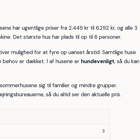
6
ene har ugentlige priser fra 2.449 kr til 6.292 kr, og alle 3
e. Det største hus har plads til op til 6 personer.
 giver mulighed for at fyre op uanset årstid. Samtlige huse
ke behov er dækket. 1 af husene er
hundevenligt
, så du kan
r sommerhusene sig til familier og mindre grupper.
ejningsbureauerne, så du altid ser den aktuelle pris.
3