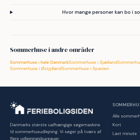
Hvor mange personer kan bo i s
Sommerhuse i andre områder
Sommerhuse i hele Danmark
Sommerhuse i Sjælland
Sommerhus
Sommerhuse i Østjylland
Sommerhuse i Spanien
SOMMERHU
Alle sommer
Danmarks største uafhængige søgemaskine
Kort
til sommerhusudlejning. Vi søger på tværs af
Last minute
flere udlejningsbureauer.