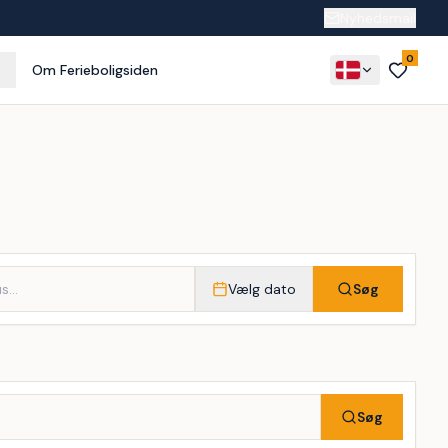
Nyhedsmail
0
Om Ferieboligsiden
Vælg dato
Søg
Søg