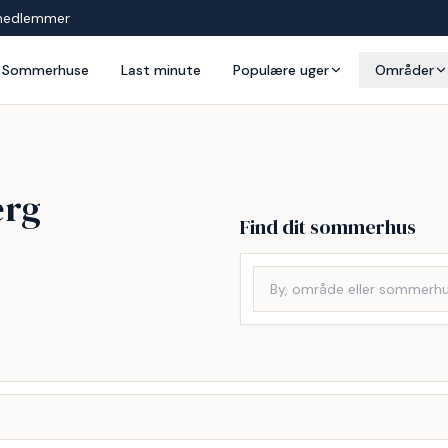
medlemmer
Sommerhuse
Last minute
Populære uger
Områder
erg
Find dit sommerhus