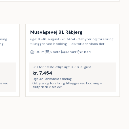
Musvågevej 81, Råbjerg
øring.
uge: 9.–16. august · kr. 7.454 · Gebyrer og forsikring
ing —
tillægges ved booking — slutprisen vises der.
100
m²
6 pers.
43 vær.
2 bad
Pris for næste ledige uge: 9.–16. august
kr.
7.454
Uge 32 · ankomst søndag
es ved
Gebyrer og forsikring tillægges ved booking —
slutprisen vises der.