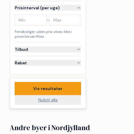
Prisinterval (per uge)
–
Ferieboliger uden pris vises ikke i
prisinterval-filter.
Tilbud
Rabat
Vis resultater
Nulstil alle
Løkken
Ålbæk
Andre byer i Nordjylland
Skagen By
Blokhus
21
17