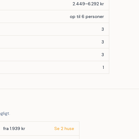
2.449–6.292 kr
op til 6 personer
3
3
3
1
gligt.
fra 1.939 kr
Se 2 huse