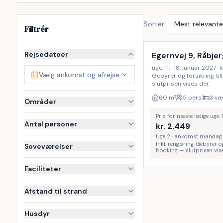
Sortér:
Filtrér
Inkl. rengøring
Rejsedatoer
Egernvej 9, Råbje
uge: 11.–18. januar 2027 · k
Vælg ankomst og afrejse
Gebyrer og forsikring ti
slutprisen vises der.
60
m²
5 pers.
3 væ
Områder
Pris for næste ledige uge:
Antal personer
kr.
2.449
Uge 2 · ankomst mandag
Inkl. rengøring. Gebyrer o
Soveværelser
booking — slutprisen vise
Faciliteter
Afstand til strand
Husdyr