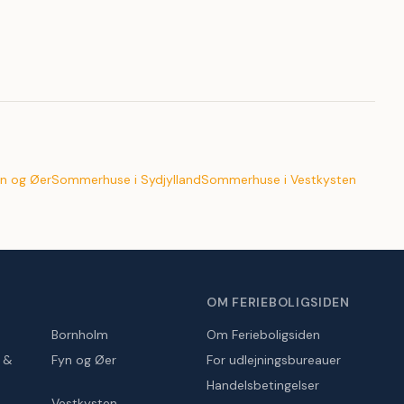
n og Øer
Sommerhuse i Sydjylland
Sommerhuse i Vestkysten
OM FERIEBOLIGSIDEN
Bornholm
Om Ferieboligsiden
r &
Fyn og Øer
For udlejningsbureauer
Handelsbetingelser
Vestkysten