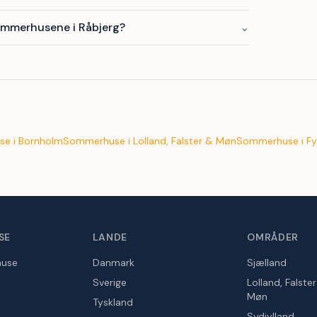
ommerhusene i Råbjerg?
⌄
e i Bornholm
Sommerhuse i Lolland, Falster & Møn
Sommerhuse i Fy
SE
LANDE
OMRÅDER
huse
Danmark
Sjælland
Sverige
Lolland, Falste
Møn
Tyskland
Sydjylland