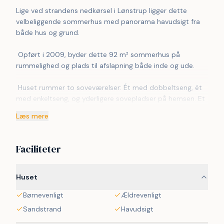
Lige ved strandens nedkørsel i Lønstrup ligger dette 
velbeliggende sommerhus med panorama havudsigt fra 
både hus og grund.
 Opført i 2009, byder dette 92 m² sommerhus på 
rummelighed og plads til afslapning både inde og ude.
 Huset rummer to soveværelser: Ét med dobbeltseng, ét 
med enkeltseng, og yderligere sovepladser på hemsen. Et 
fuldt udstyret køkken med induktionskogeplader, 
Læs mere
varmluftovn, mikrobølgeovn og opvaskemaskine gør 
madlavningen let.
Faciliteter
 For bekvemmeligheden er der vaskemaskine, 
tørretumbler og en fryser med 60 liters kapacitet. Et 
badeværelse med bruseniche, toilet og den luksuriøse 
Huset
gulvvarme fuldender indretningen.
Børnevenligt
Ældrevenligt
 Udenfor venter en 20 m² terrasse på selskab, mens bilen 
Sandstrand
Havudsigt
kan parkeres lige ved boligen. 