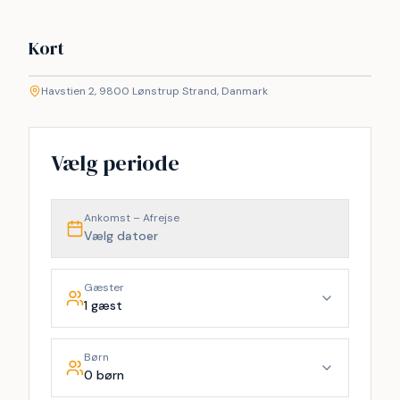
Kort
©
etMap
Havstien 2, 9800 Lønstrup Strand, Danmark
+
−
Vælg periode
Ankomst – Afrejse
Vælg datoer
Gæster
1 gæst
Børn
0 børn