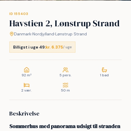
ID 155403
Havstien 2, Lønstrup Strand
Danmark
›
Nordjylland
›
Lønstrup Strand
Billigst i uge 49:
kr. 6.375
/ uge
92 m²
5 pers.
1 bad
2 vær.
50 m
Beskrivelse
Sommerhus med panorama udsigt til stranden