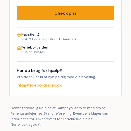
Check pris
Havstien 2
9800 Lønstrup Strand, Danmark
Ferieboligsiden
Hus nr. 155403
Har du brug for hjælp?
Vi sidder klar til at hjælpe dig med din booking.
info@ferieboligsiden.dk
Denne feriebolig udlejes af Campaya, som er medlem af
Feriehusudlejernes Brancheforening. Eventuelle klager kan
indbringes for Ankenævnet for Feriehusudlejning
(
feriehusklage.dk
).