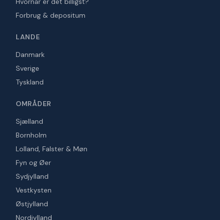
Hvornår er det billigst?
Forbrug & depositum
LANDE
Danmark
Sverige
Tyskland
OMRÅDER
Sjælland
Bornholm
Lolland, Falster & Møn
Fyn og Øer
Sydjylland
Vestkysten
Østjylland
Nordjylland