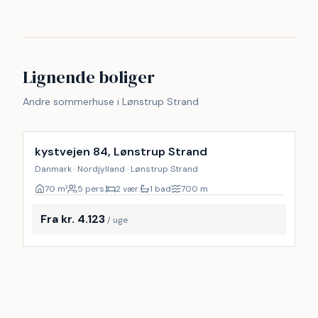
Lignende boliger
Andre sommerhuse i Lønstrup Strand
Inkl. rengøring
kystvejen 84, Lønstrup Strand
Danmark · Nordjylland · Lønstrup Strand
70
m²
5 pers.
2 vær.
1 bad
700
m
Fra kr. 4.123
/ uge