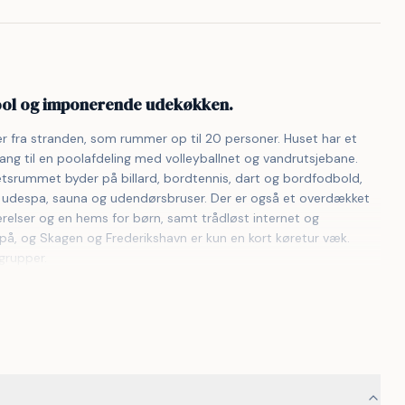
pool og imponerende udekøkken.
r fra stranden, som rummer op til 20 personer. Huset har et 
ng til en poolafdeling med volleyballnet og vandrutsjebane. 
etsrummet byder på billard, bordtennis, dart og bordfodbold, 
de udespa, sauna og udendørsbruser. Der er også et overdækket 
relser og en hems for børn, samt trådløst internet og 
t på, og Skagen og Frederikshavn er kun en kort køretur væk. 
grupper.