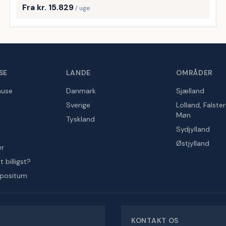
Fra kr. 15.829
/ uge
SE
LANDE
OMRÅDER
huse
Danmark
Sjælland
Sverige
Lolland, Falste
Møn
Tyskland
Sydjylland
Østjylland
er
 billigst?
epositum
KONTAKT OS