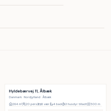
Inkl. rengøring
9
%
Hyldebærvej 11, Ålbæk
Danmark · Nordjylland · Ålbæk
264
m²
20 pers.
8 vær.
4 bad
3 husdyr tilladt
500
m