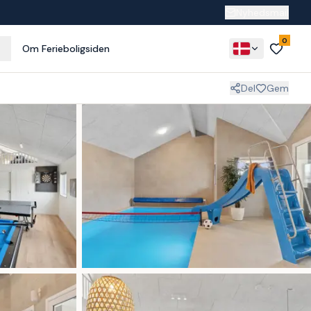
Nyhedsmail
0
Om Ferieboligsiden
Del
Gem