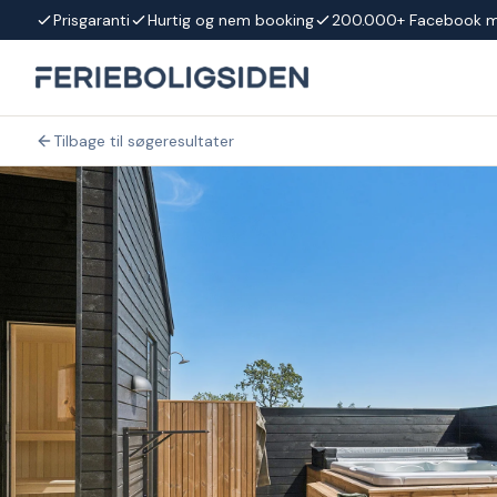
Spring til indhold
Prisgaranti
Hurtig og nem booking
200.000+ Facebook 
Tilbage til søgeresultater