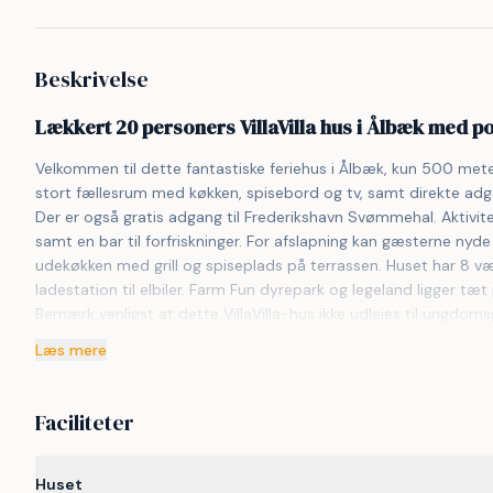
Beskrivelse
Lækkert 20 personers VillaVilla hus i Ålbæk med 
Velkommen til dette fantastiske feriehus i Ålbæk, kun 500 mete
stort fællesrum med køkken, spisebord og tv, samt direkte adga
Der er også gratis adgang til Frederikshavn Svømmehal. Aktivit
samt en bar til forfriskninger. For afslapning kan gæsterne ny
udekøkken med grill og spiseplads på terrassen. Huset har 8 væ
ladestation til elbiler. Farm Fun dyrepark og legeland ligger tæ
Bemærk venligst at dette VillaVilla-hus ikke udlejes til ungdoms
Læs mere
Faciliteter
Huset