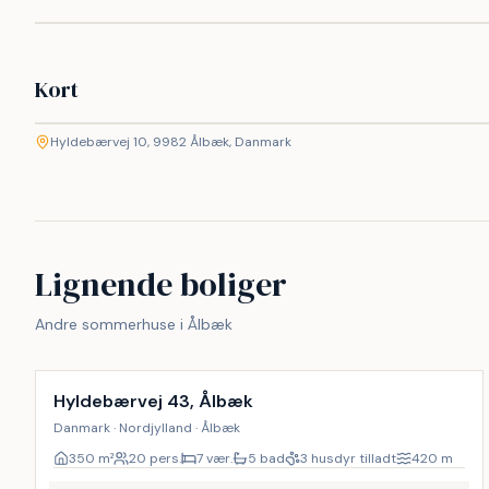
Kort
©
etMap
Hyldebærvej 10, 9982 Ålbæk, Danmark
+
−
Lignende boliger
Andre sommerhuse i Ålbæk
Inkl. rengøring
9
%
Hyldebærvej 43, Ålbæk
Danmark · Nordjylland · Ålbæk
350
m²
20 pers.
7 vær.
5 bad
3 husdyr tilladt
420
m