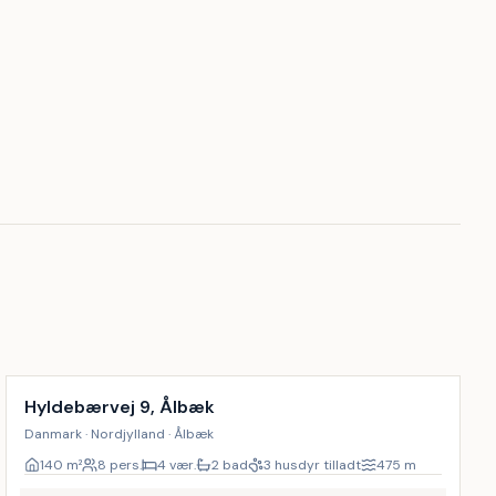
Inkl. rengøring
9
%
Hyldebærvej 9, Ålbæk
Danmark · Nordjylland · Ålbæk
140
m²
8 pers.
4 vær.
2 bad
3 husdyr tilladt
475
m