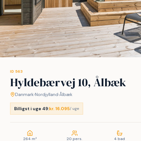
ID 563
Hyldebærvej 10, Ålbæk
Danmark
›
Nordjylland
›
Ålbæk
Billigst i uge 49:
kr. 16.095
/ uge
264 m²
20 pers.
4 bad