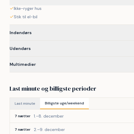
Ikke-ryger hus
Stik til el-bil
Indendørs
Udendørs
Multimedier
Last minute og billigste perioder
Billigste uge/weekend
Last minute
1.–8. december
7 nætter
2.–9. december
7 nætter