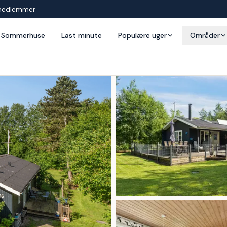
medlemmer
Sommerhuse
Last minute
Populære uger
Områder