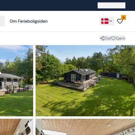
Nyhedsmail
0
Om Ferieboligsiden
Del
Gem