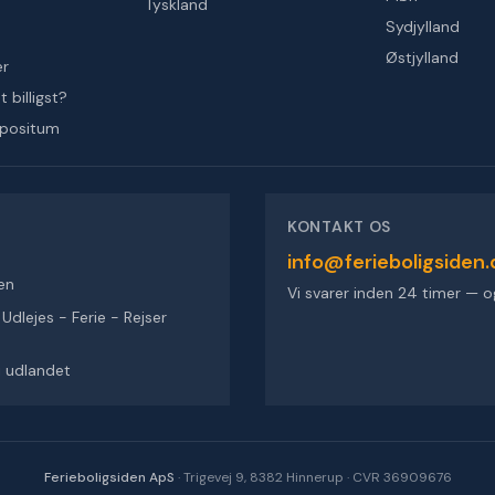
Tyskland
Sydjylland
Østjylland
er
 billigst?
epositum
KONTAKT OS
info@ferieboligsiden.
en
Vi svarer inden 24 timer — o
dlejes - Ferie - Rejser
 i udlandet
Ferieboligsiden ApS
·
Trigevej 9, 8382 Hinnerup
·
CVR 36909676