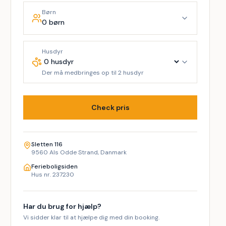
Børn
0 børn
Husdyr
Der må medbringes op til 2 husdyr
Check pris
Sletten 116
9560 Als Odde Strand, Danmark
Ferieboligsiden
Hus nr. 237230
Har du brug for hjælp?
Vi sidder klar til at hjælpe dig med din booking.