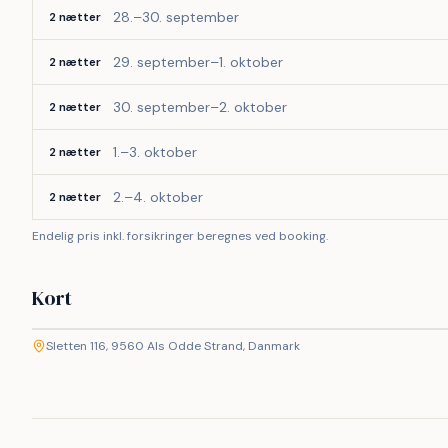
28.–30. september
2 nætter
29. september–1. oktober
2 nætter
30. september–2. oktober
2 nætter
1.–3. oktober
2 nætter
2.–4. oktober
2 nætter
Endelig pris inkl. forsikringer beregnes ved booking.
Kort
©
etMap
Sletten 116, 9560 Als Odde Strand, Danmark
+
−