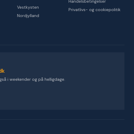
Handelsbetingelser
Vestkysten
Privatlivs- og cookiepolitik
Nordjylland
dk
gså i weekender og på helligdage.