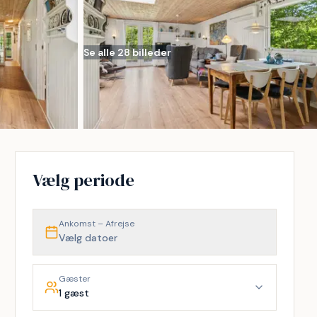
Se alle 28 billeder
Vælg periode
Ankomst – Afrejse
Vælg datoer
Gæster
1 gæst