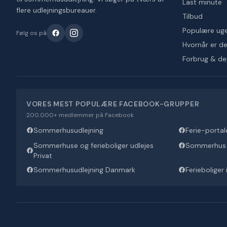
Last minute
flere udlejningsbureauer.
Tilbud
Populære ug
Følg os på
Hvornår er det
Forbrug & d
VORES MEST POPULÆRE FACEBOOK-GRUPPER
200.000+ medlemmer på Facebook
Sommerhusudlejning
Ferie-portal
Sommerhuse og ferieboliger udlejes
Sommerhus U
Privat
Sommerhusudlejning Danmark
Ferieboliger