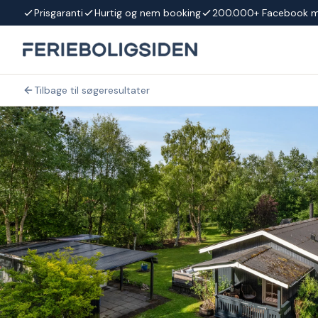
Spring til indhold
Prisgaranti
Hurtig og nem booking
200.000+ Facebook 
Tilbage til søgeresultater