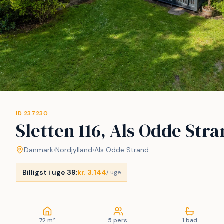
ID 237230
Sletten 116, Als Odde Str
Danmark
›
Nordjylland
›
Als Odde Strand
Billigst i uge 39:
kr. 3.144
/ uge
72 m²
5 pers.
1 bad