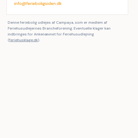
info@ferieboligsiden.dk
Denne feriebolig udlejes af Campaya, som er medlem af
Feriehusudlejernes Brancheforening. Eventuelle klager kan
indbringes for Ankenævnet for Feriehusudlejning
(
feriehusklage.dk
).