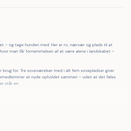
ket – og tage hunden med. Her er ro, nærvær og plads til at 
, hvor man får fornemmelsen af at være alene i landskabet – 
miliemedlemmer at nyde opholdet sammen – uden at det føles 
er står en 
gheder for spil og fysisk bevægelse, yderligere er der et stort 
t boltre sig på. Skov, stier og kyststrækninger i nærområdet 