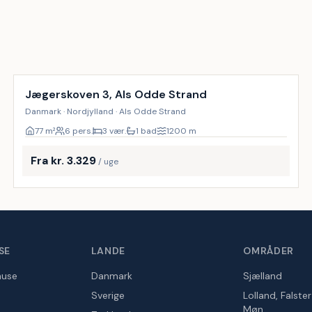
Jægerskoven 3, Als Odde Strand
Danmark · Nordjylland · Als Odde Strand
77
m²
6 pers.
3 vær.
1 bad
1200
m
Fra kr. 3.329
/ uge
SE
LANDE
OMRÅDER
huse
Danmark
Sjælland
Sverige
Lolland, Falste
Møn