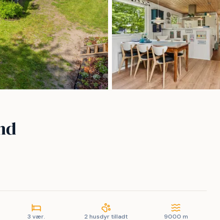
and
3 vær.
2 husdyr tilladt
9000 m