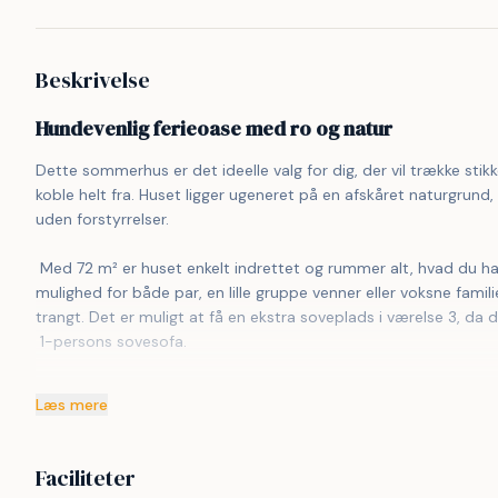
Beskrivelse
Hundevenlig ferieoase med ro og natur
Dette sommerhus er det ideelle valg for dig, der vil trække stik
koble helt fra. Huset ligger ugeneret på en afskåret naturgrund
uden forstyrrelser.
 Med 72 m² er huset enkelt indrettet og rummer alt, hvad du har brug for. Tre soveværelser med i alt fem sovepladser giver 
mulighed for både par, en lille gruppe venner eller voksne fa
trangt. Det er muligt at få en ekstra soveplads i værelse 3, da d
 1-persons sovesofa.
 Det er et oplagt valg, hvis du vil have hunden med på ferie. Huset har en indhegnet terrasse og i forlængelse af denne et lille 
Læs mere
stykke indhegnet græsareal. Den store græsplæne giver gode muli
fællesareal bag huset som også må benyttes. Her er god plads a
indbyder til lange ture, frihed og frisk luft.
Faciliteter