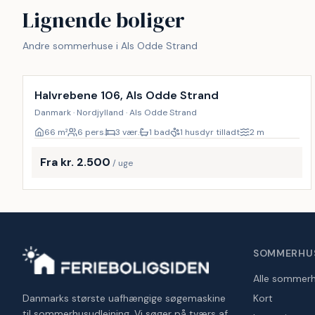
Lignende boliger
Andre sommerhuse i Als Odde Strand
Halvrebene 106, Als Odde Strand
Danmark · Nordjylland · Als Odde Strand
66
m²
6 pers.
3 vær.
1 bad
1 husdyr tilladt
2
m
Fra kr. 2.500
/ uge
SOMMERHU
Alle sommer
Danmarks største uafhængige søgemaskine
Kort
til sommerhusudlejning. Vi søger på tværs af