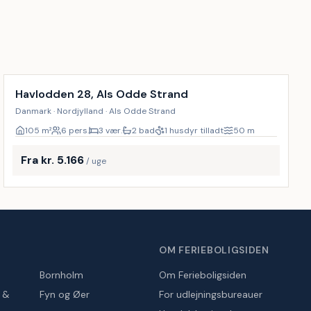
Havlodden 28, Als Odde Strand
Danmark · Nordjylland · Als Odde Strand
105
m²
6 pers.
3 vær.
2 bad
1 husdyr tilladt
50
m
Fra kr. 5.166
/ uge
OM FERIEBOLIGSIDEN
Bornholm
Om Ferieboligsiden
r &
Fyn og Øer
For udlejningsbureauer