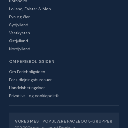
Bornholm
Lolland, Falster & Møn
Fyn og Øer
Sydjylland
Vestkysten
Østjylland
Nordjylland
OM FERIEBOLIGSIDEN
Om Ferieboligsiden
For udlejningsbureauer
Handelsbetingelser
Privatlivs- og cookiepolitik
VORES MEST POPULÆRE FACEBOOK-GRUPPER
200.000+ medlemmer på Facebook