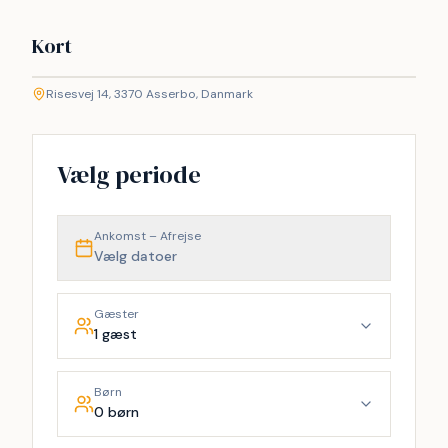
Kort
©
etMap
Risesvej 14, 3370 Asserbo, Danmark
+
−
Vælg periode
Ankomst – Afrejse
Vælg datoer
Gæster
1 gæst
Børn
0 børn