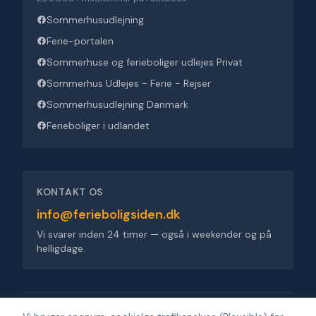
Sommerhusudlejning
Ferie-portalen
Sommerhuse og ferieboliger udlejes Privat
Sommerhus Udlejes - Ferie - Rejser
Sommerhusudlejning Danmark
Ferieboliger i udlandet
KONTAKT OS
info@ferieboligsiden.dk
Vi svarer inden 24 timer — også i weekender og på
helligdage.
Ferieboligsiden ApS
·
Trigevej 9, 8382 Hinnerup
·
CVR 36909676