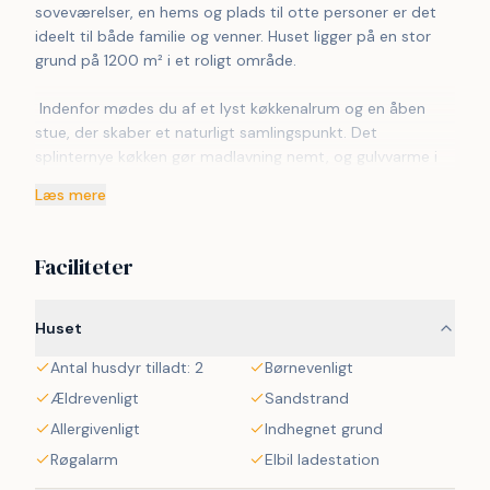
soveværelser, en hems og plads til otte personer er det 
ideelt til både familie og venner. Huset ligger på en stor 
grund på 1200 m² i et roligt område.
 Indenfor mødes du af et lyst køkkenalrum og en åben 
stue, der skaber et naturligt samlingspunkt. Det 
splinternye køkken gør madlavning nemt, og gulvvarme i 
begge badeværelser, samt brandoven og varmepumpe 
Læs mere
sikrer et behageligt indeklima året rundt.
 Boligen rummer to badeværelser med både brus og 
Faciliteter
kombineret brus/badekar. Efter en aktiv dag kan du 
slappe af i saunaen eller benytte husets træningsrum. Her 
er gode rammer for både ro og aktivitet.
Huset
Antal husdyr tilladt: 2
Børnevenligt
 Udenfor venter en stor terrasse, delvist overdækket, hvor 
du kan nyde lange dage og rolige aftener. Den lukkede vej 
Ældrevenligt
Sandstrand
giver fredelige omgivelser og tryghed, så du kan koble helt 
Allergivenligt
Indhegnet grund
af under opholdet.
Røgalarm
Elbil ladestation