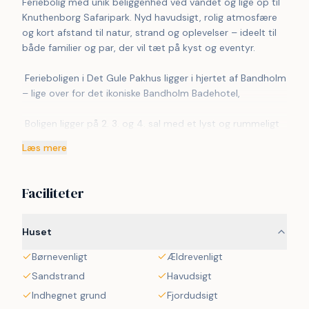
Feriebolig med unik beliggenhed ved vandet og lige op til 
Knuthenborg Safaripark. Nyd havudsigt, rolig atmosfære 
og kort afstand til natur, strand og oplevelser – ideelt til 
både familier og par, der vil tæt på kyst og eventyr.
 Ferieboligen i Det Gule Pakhus ligger i hjertet af Bandholm 
– lige over for det ikoniske Bandholm Badehotel, 
 Boligen ligger på 2. 3. og 4. sal med et lyst og rummeligt 
opholdsrum med udsigt til havnen og i åben forbindelse 
Læs mere
til køkken. Det runde spisebord og sofagruppe har god 
plads op til 6 personer - Smart-tv med Netflix. Køkkenet 
er fuldt fungerende køkken med komfur, emhætte, 
Faciliteter
opvaskemaskine, køle/frys.
 3. sal har 2 hyggelige værelser med hver to senge og 
Huset
begge værelser med vandudsigt og plads til at sidde og 
Børnevenligt
Ældrevenligt
nyde udsigten. Desuden stort rummeligt badeværelse 
med brus. 
Sandstrand
Havudsigt
Indhegnet grund
Fjordudsigt
 4. sal i åben forbindelse til loftsværelse med den 