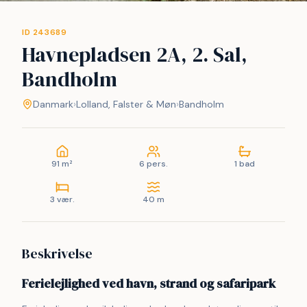
ID 243689
Havnepladsen 2A, 2. Sal,
Bandholm
Danmark
›
Lolland, Falster & Møn
›
Bandholm
91 m²
6 pers.
1 bad
3 vær.
40 m
Beskrivelse
Ferielejlighed ved havn, strand og safaripark