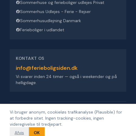
Sommerhuse og ferieboliger udlejes Privat
Sommerhus Udlejes - Ferie - Rejser
Sommerhusudlejning Danmark
Ferieboliger i udlandet
KONTAKT OS
info@ferieboligsiden.dk
Vi svarer inden 24 timer — også i weekender og på
helligdage.
Ferieboligsiden ApS
·
Trigevej 9, 8382 Hinnerup
·
CVR 36909676
Vi bruger anonym, cookieløs trafikanalyse (Plausible) for
at forbedre sitet. Ingen tracking-cookies, ingen
©
2026
Ferieboligsiden
.
Alle rettigheder forbeholdes.
·
Udviklet af
videregivelse til tredjepart.
Design'R'us
Afvis
OK