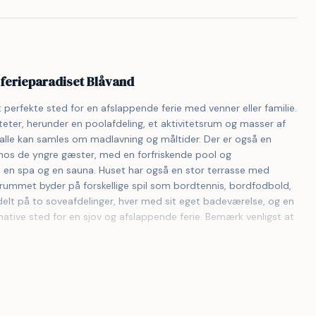
ferieparadiset Blåvand
rfekte sted for en afslappende ferie med venner eller familie. 
eter, herunder en poolafdeling, et aktivitetsrum og masser af 
 alle kan samles om madlavning og måltider. Der er også en 
 hos de yngre gæster, med en forfriskende pool og 
 en spa og en sauna. Huset har også en stor terrasse med 
tsrummet byder på forskellige spil som bordtennis, bordfodbold, 
delt på to soveafdelinger, hver med sit eget badeværelse, og en 
ative sted for en sjov og afslappende ferie. Bemærk venligst at 