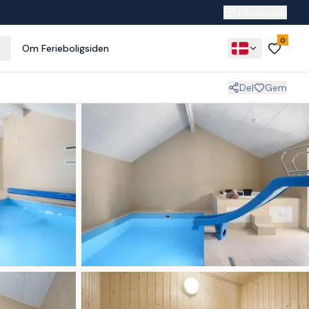
Nyhedsmail
0
Om Ferieboligsiden
Del
Gem