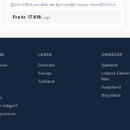
291
m²
14 pers.
6 vær.
4 bad
3 husdyr tilladt
1700
m
Fra kr. 17.618
/ uge
SE
LANDE
OMRÅDER
huse
Danmark
Sjælland
Sverige
Lolland, Falste
Møn
Tyskland
Sydjylland
Østjylland
er
 billigst?
epositum