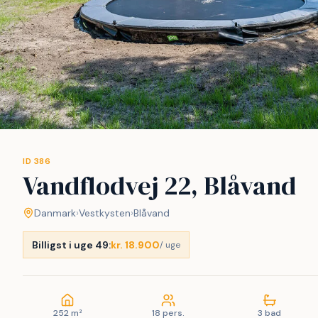
ID 386
Vandflodvej 22, Blåvand
Danmark
›
Vestkysten
›
Blåvand
Billigst i uge 49:
kr. 18.900
/ uge
252 m²
18 pers.
3 bad