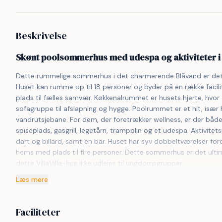
Beskrivelse
Skønt poolsommerhus med udespa og aktiviteter i 
Dette rummelige sommerhus i det charmerende Blåvand er det pe
Huset kan rumme op til 18 personer og byder på en række facilit
plads til fælles samvær. Køkkenalrummet er husets hjerte, hvor
sofagruppe til afslapning og hygge. Poolrummet er et hit, især
vandrutsjebane. For dem, der foretrækker wellness, er der både
spiseplads, gasgrill, legetårn, trampolin og et udespa. Aktivite
dart og billard, samt en bar. Huset har syv dobbeltværelser for
hems med plads til fire personer. Dette sommerhus er det ultim
dette VillaVilla-hus ikke udlejes til ungdomsgrupper.
Læs mere
Faciliteter