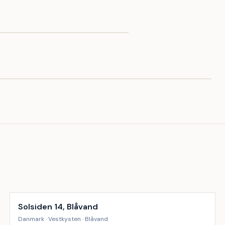
Inkl. rengøring
9
%
Solsiden 14, Blåvand
Danmark · Vestkysten · Blåvand