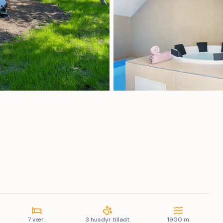
7 vær.
3 husdyr tilladt
1900 m