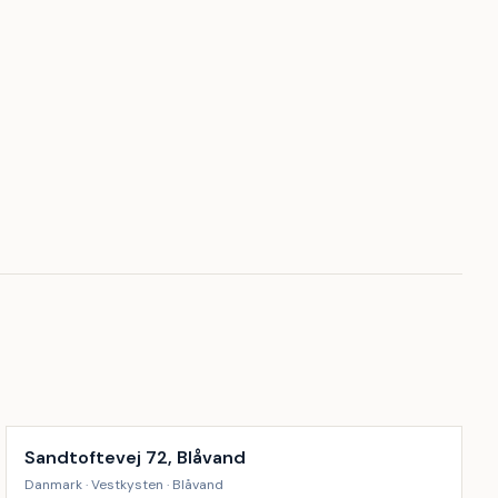
Inkl. rengøring
18
%
Sandtoftevej 72, Blåvand
Danmark · Vestkysten · Blåvand