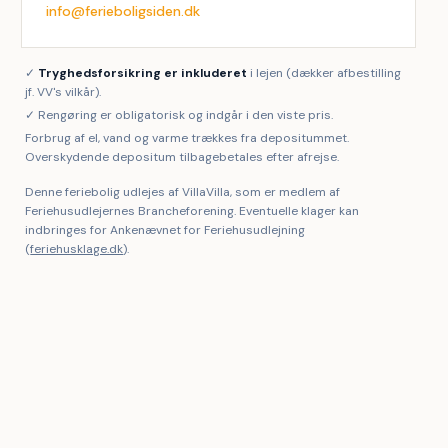
info@ferieboligsiden.dk
✓
Tryghedsforsikring er inkluderet
i lejen (dækker afbestilling
jf. VV's vilkår).
✓ Rengøring er obligatorisk og indgår i den viste pris.
Forbrug af el, vand og varme trækkes fra depositummet.
Overskydende depositum tilbagebetales efter afrejse.
Denne feriebolig udlejes af VillaVilla, som er medlem af
Feriehusudlejernes Brancheforening. Eventuelle klager kan
indbringes for Ankenævnet for Feriehusudlejning
(
feriehusklage.dk
).