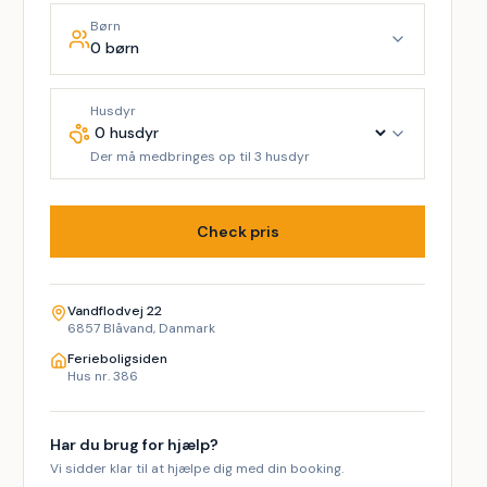
Børn
0 børn
Husdyr
Der må medbringes op til 3 husdyr
Check pris
Vandflodvej 22
6857 Blåvand, Danmark
Ferieboligsiden
Hus nr. 386
Har du brug for hjælp?
Vi sidder klar til at hjælpe dig med din booking.