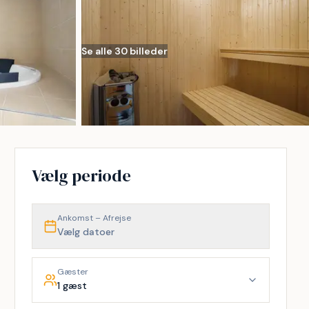
Se alle 30 billeder
Vælg periode
Ankomst – Afrejse
Vælg datoer
Gæster
1 gæst