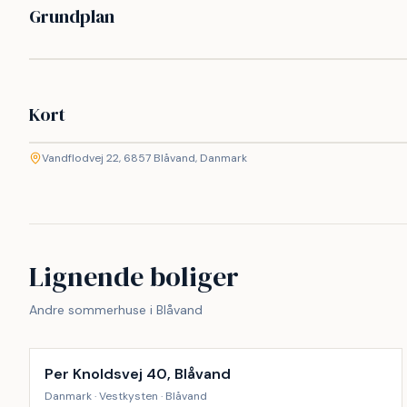
Grundplan
Kort
©
etMap
Vandflodvej 22, 6857 Blåvand, Danmark
+
−
Lignende boliger
Andre sommerhuse i Blåvand
Inkl. rengøring
9
%
Per Knoldsvej 40, Blåvand
Danmark · Vestkysten · Blåvand