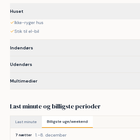
Huset
Ikke-ryger hus
Stik til el-bil
Indendørs
Udendørs
Multimedier
Last minute og billigste perioder
Billigste uge/weekend
Last minute
1.–8. december
7 nætter