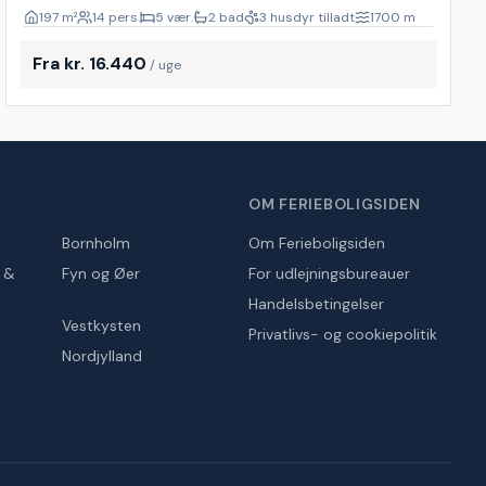
197
m²
14 pers.
5 vær.
2 bad
3 husdyr tilladt
1700
m
Fra kr. 16.440
/ uge
OM FERIEBOLIGSIDEN
Bornholm
Om Ferieboligsiden
r &
Fyn og Øer
For udlejningsbureauer
Handelsbetingelser
Vestkysten
Privatlivs- og cookiepolitik
Nordjylland