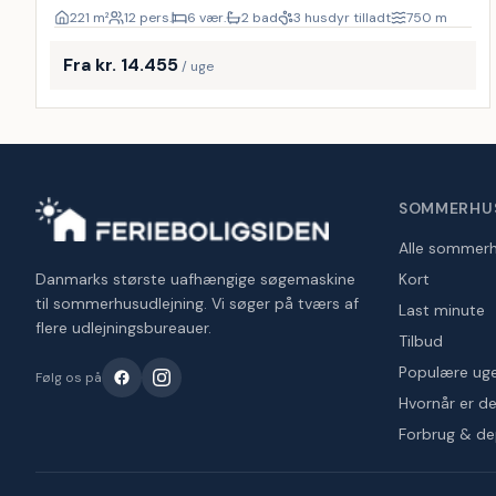
221
m²
12 pers.
6 vær.
2 bad
3 husdyr tilladt
750
m
Fra kr. 14.455
/ uge
SOMMERHU
Alle sommer
Danmarks største uafhængige søgemaskine
Kort
til sommerhusudlejning. Vi søger på tværs af
Last minute
flere udlejningsbureauer.
Tilbud
Populære ug
Følg os på
Hvornår er det
Forbrug & d