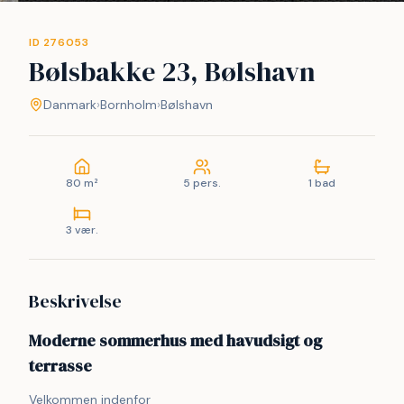
ID 276053
Bølsbakke 23, Bølshavn
Danmark
›
Bornholm
›
Bølshavn
80 m²
5 pers.
1 bad
3 vær.
Beskrivelse
Moderne sommerhus med havudsigt og
terrasse
Velkommen indenfor