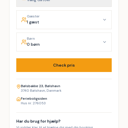
Gæster
1 gæst
Børn
0 børn
Check pris
Bølsbakke 23, Bølshavn
3740 Bølshavn, Danmark
Ferieboligsiden
Hus nr. 276053
Har du brug for hjælp?
Vi sidder klar til at hjælpe dig med din booking.