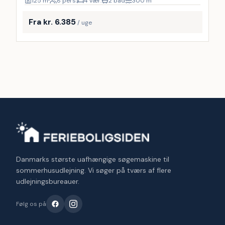
125
m²
8 pers.
4 vær.
2 bad
300
m
Fra kr. 6.385
/ uge
Danmarks største uafhængige søgemaskine til
sommerhusudlejning. Vi søger på tværs af flere
udlejningsbureauer.
Følg os på