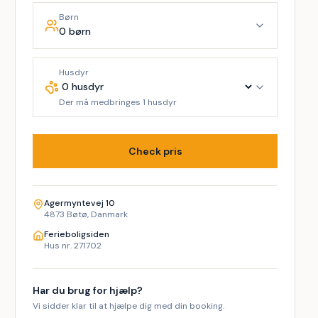
Børn
0 børn
Husdyr
Der må medbringes 1 husdyr
Check pris
Agermyntevej 10
4873 Bøtø, Danmark
Ferieboligsiden
Hus nr. 271702
Har du brug for hjælp?
Vi sidder klar til at hjælpe dig med din booking.