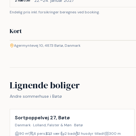
22.–24. januar 2027
2 nætter
Endelig pris inkl. forsikringer beregnes ved booking.
Kort
©
etMap
Agermyntevej 10, 4873 Bøtø, Danmark
+
−
Lignende boliger
Andre sommerhuse i Bøtø
Inkl. rengøring
Sortpoppelvej 27, Bøtø
Danmark · Lolland, Falster & Møn · Bøtø
90
m²
6 pers.
3 vær.
2 bad
1 husdyr tilladt
300
m