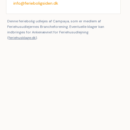
info@ferieboligsiden.dk
Denne feriebolig udlejes af Campaya, som er medlem af
Feriehusudlejernes Brancheforening. Eventuelle klager kan
indbringes for Ankenævnet for Feriehusudlejning
(
feriehusklage.dk
).