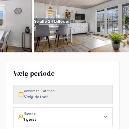
Se alle 24 billeder
Vælg periode
Ankomst – Afrejse
Vælg datoer
Gæster
1 gæst