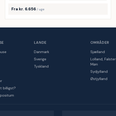
Fra kr. 6.656
/ uge
SE
LANDE
OMRÅDER
huse
Danmark
Sjælland
Sverige
Lolland, Falste
Møn
Tyskland
Sydjylland
Østjylland
er
 billigst?
epositum