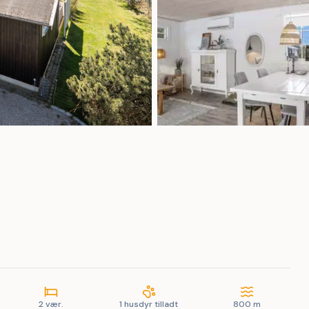
2 vær.
1 husdyr tilladt
800 m