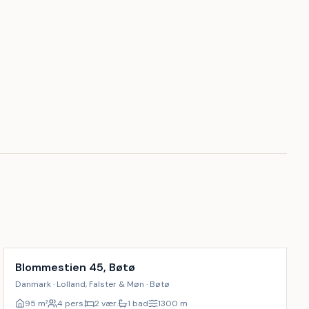
Inkl. rengøring
Blommestien 45, Bøtø
Danmark · Lolland, Falster & Møn · Bøtø
95
m²
4 pers.
2 vær.
1 bad
1300
m