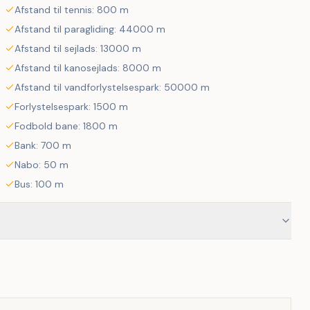
Afstand til tennis: 800 m
1 bane samt Pay & Play.
Afstand til paragliding: 44000 m
Afstand til sejlads: 13000 m
Afstand til kanosejlads: 8000 m
Afstand til vandforlystelsespark: 50000 m
Forlystelsespark: 1500 m
 surfing, kano, kajak og vandscooter.
Fodbold bane: 1800 m
Bank: 700 m
Nabo: 50 m
– så er dette sommerhus det perfekte valg for dig og din 
Bus: 100 m