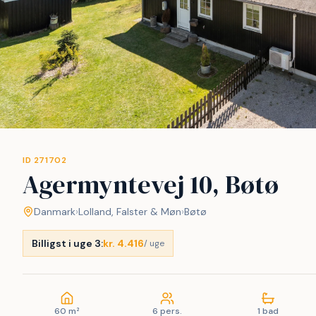
ID 271702
Agermyntevej 10, Bøtø
Danmark
›
Lolland, Falster & Møn
›
Bøtø
Billigst i uge 3:
kr. 4.416
/ uge
60 m²
6 pers.
1 bad