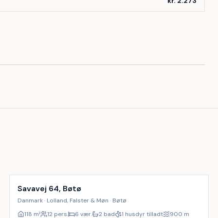
kr. 2.273
Inkl. rengøring
Savavej 64, Bøtø
Danmark · Lolland, Falster & Møn · Bøtø
118
m²
12 pers.
6 vær.
2 bad
1 husdyr tilladt
900
m