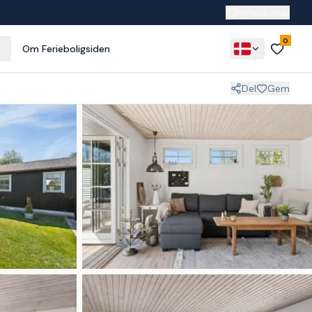
Nyhedsmail
0
Om Ferieboligsiden
Del
Gem