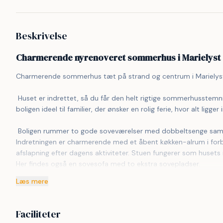
Beskrivelse
Charmerende nyrenoveret sommerhus i Marielyst
Charmerende sommerhus tæt på strand og centrum i Marielys
 Huset er indrettet, så du får den helt rigtige sommerhusstemning med fokus på hygge, funktionalitet og samvær. Det gør 
boligen ideel til familier, der ønsker en rolig ferie, hvor alt ligge
 Boligen rummer to gode soveværelser med dobbeltsenge samt et stort, nyere badeværelse med gulvvarme og bruseniche. 
Indretningen er charmerende med et åbent køkken-alrum i forbi
afslapning efter dagens aktiviteter. Stuen fungerer som husets na
Her findes også en sovesofa med to ekstra sovepladser.
Læs mere
 Køkkenet er veludstyret med kogeplade, ovn, køleskab, fryser, opvaskemaskine, airfryer, blender, Nespresso-kaffemaskine og 
elkedel.
Faciliteter
 Fra stuen er der direkte adgang til en fantastisk stor træterrasse på hele 90 m² og videre ud til en stor, privat og indhegnet 