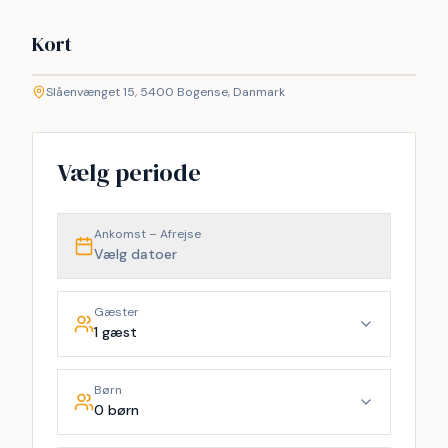
Kort
©
etMap
Slåenvænget 15, 5400 Bogense, Danmark
+
−
Vælg periode
Ankomst – Afrejse
Vælg datoer
Gæster
1 gæst
Børn
0 børn