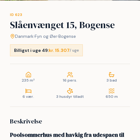
ID 623
Slåenvænget 15, Bogense
Danmark
›
Fyn og Øer
›
Bogense
Billigst i uge 49:
kr. 15.307
/ uge
235 m²
16 pers.
3 bad
6 vær.
3 husdyr tilladt
650 m
Beskrivelse
Poolsommerhus med havkig fra udespaen til