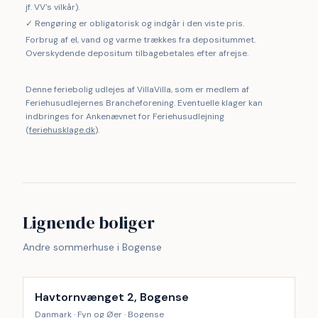
jf. VV's vilkår).
✓ Rengøring er obligatorisk og indgår i den viste pris.
Forbrug af el, vand og varme trækkes fra depositummet.
Overskydende depositum tilbagebetales efter afrejse.
Denne feriebolig udlejes af VillaVilla, som er medlem af
Feriehusudlejernes Brancheforening. Eventuelle klager kan
indbringes for Ankenævnet for Feriehusudlejning
(
feriehusklage.dk
).
Lignende boliger
Andre sommerhuse i Bogense
Inkl. rengøring
17
%
Havtornvænget 2, Bogense
Danmark · Fyn og Øer · Bogense