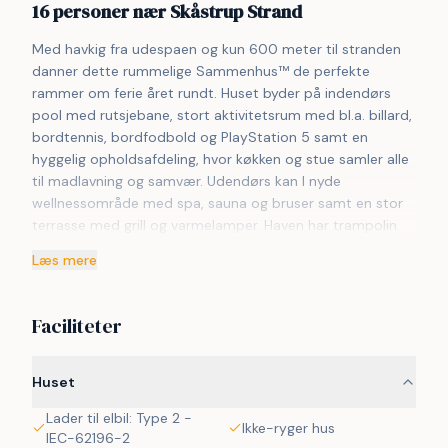
16 personer nær Skåstrup Strand
Med havkig fra udespaen og kun 600 meter til stranden 
danner dette rummelige Sammenhus™ de perfekte 
rammer om ferie året rundt. Huset byder på indendørs 
pool med rutsjebane, stort aktivitetsrum med bl.a. billard, 
bordtennis, bordfodbold og PlayStation 5 samt en 
hyggelig opholdsafdeling, hvor køkken og stue samler alle 
til madlavning og samvær. Udendørs kan I nyde 
wellnessområde med spa, sauna og bruser samt en stor 
terrasse med grill og varmelamper. Haven har trampolin 
og gyngestativ til de yngste. Sovepladserne fordeler sig 
Læs mere
på 6 værelser og 4 pladser på hems, og med 3 
badeværelser er komforten i top. Beliggende ved rolige og 
børnevenlige Skåstrup Strand tæt på Bogense.
Faciliteter
Huset
Lader til elbil: Type 2 -
Ikke-ryger hus
IEC-62196-2