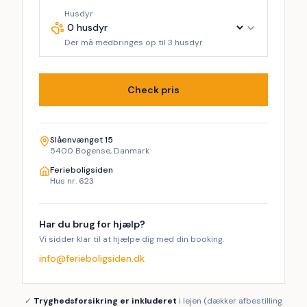
Husdyr
Der må medbringes op til 3 husdyr
Check pris
Slåenvænget 15
5400 Bogense, Danmark
Ferieboligsiden
Hus nr. 623
Har du brug for hjælp?
Vi sidder klar til at hjælpe dig med din booking.
info@ferieboligsiden.dk
✓
Tryghedsforsikring er inkluderet
i lejen (dækker afbestilling