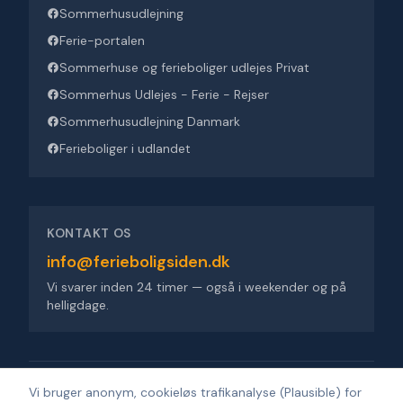
Sommerhusudlejning
Ferie-portalen
Sommerhuse og ferieboliger udlejes Privat
Sommerhus Udlejes - Ferie - Rejser
Sommerhusudlejning Danmark
Ferieboliger i udlandet
KONTAKT OS
info@ferieboligsiden.dk
Vi svarer inden 24 timer — også i weekender og på
helligdage.
Ferieboligsiden ApS
·
Trigevej 9, 8382 Hinnerup
·
CVR 36909676
Vi bruger anonym, cookieløs trafikanalyse (Plausible) for