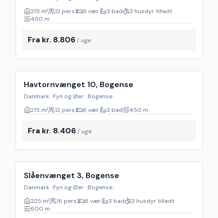
215
m²
12 pers.
6 vær.
3 bad
3 husdyr tilladt
450
m
Fra kr. 8.806
/ uge
Inkl. rengøring
18
%
Havtornvænget 10, Bogense
Danmark · Fyn og Øer · Bogense
215
m²
12 pers.
6 vær.
3 bad
450
m
Fra kr. 8.406
/ uge
Inkl. rengøring
17
%
Slåenvænget 3, Bogense
Danmark · Fyn og Øer · Bogense
225
m²
16 pers.
6 vær.
3 bad
3 husdyr tilladt
600
m