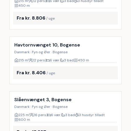
215
m²
12 pers.
6 vær.
3 bad
3 husdyr tilladt
450
m
Fra kr. 8.806
/ uge
Inkl. rengøring
9
%
Havtornvænget 10, Bogense
Danmark · Fyn og Øer · Bogense
215
m²
12 pers.
6 vær.
3 bad
450
m
Fra kr. 8.406
/ uge
Inkl. rengøring
16
%
Slåenvænget 3, Bogense
Danmark · Fyn og Øer · Bogense
225
m²
16 pers.
6 vær.
3 bad
3 husdyr tilladt
600
m