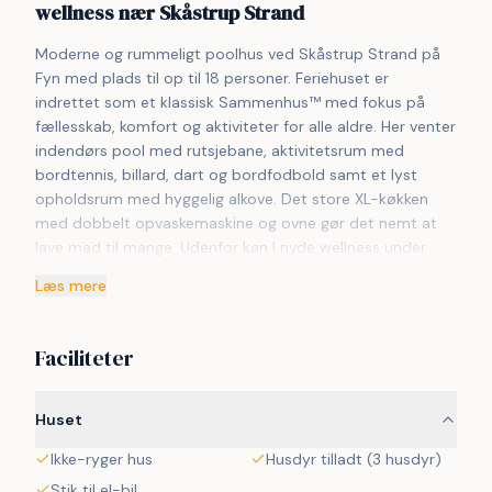
wellness nær Skåstrup Strand
Moderne og rummeligt poolhus ved Skåstrup Strand på 
Fyn med plads til op til 18 personer. Feriehuset er 
indrettet som et klassisk Sammenhus™ med fokus på 
fællesskab, komfort og aktiviteter for alle aldre. Her venter 
indendørs pool med rutsjebane, aktivitetsrum med 
bordtennis, billard, dart og bordfodbold samt et lyst 
opholdsrum med hyggelig alkove. Det store XL-køkken 
med dobbelt opvaskemaskine og ovne gør det nemt at 
lave mad til mange. Udenfor kan I nyde wellness under 
åben himmel med udespa, sauna og udebruser samt 
Læs mere
terrasse med grill og havemøbler. Børnene kan lege i den 
indhegnede have med trampolin og gynge, og der er 
adgang til fælles multibane og legeplads. Tæt på 
Faciliteter
børnevenlig strand og hyggelige Bogense. Bemærk 
venligst at dette VillaVilla-hus ikke udlejes til 
ungdomsgrupper.

Huset
Ikke-ryger hus
Husdyr tilladt (3 husdyr)
Bemærk venligst, de viste billeder er demo-billeder, da 
huset er under opførelse, så det færdige hus og 
Stik til el-bil