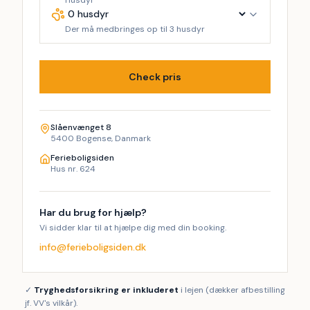
Husdyr
Der må medbringes op til 3 husdyr
Check pris
Slåenvænget 8
5400 Bogense, Danmark
Ferieboligsiden
Hus nr. 624
Har du brug for hjælp?
Vi sidder klar til at hjælpe dig med din booking.
info@ferieboligsiden.dk
✓
Tryghedsforsikring er inkluderet
i lejen (dækker afbestilling
jf. VV's vilkår).