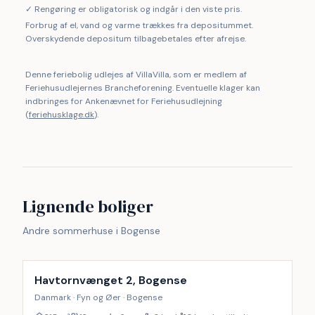
✓ Rengøring er obligatorisk og indgår i den viste pris.
Forbrug af el, vand og varme trækkes fra depositummet.
Overskydende depositum tilbagebetales efter afrejse.
Denne feriebolig udlejes af VillaVilla, som er medlem af
Feriehusudlejernes Brancheforening. Eventuelle klager kan
indbringes for Ankenævnet for Feriehusudlejning
(
feriehusklage.dk
).
Lignende boliger
Andre sommerhuse i Bogense
Inkl. rengøring
17
%
Havtornvænget 2, Bogense
Danmark · Fyn og Øer · Bogense