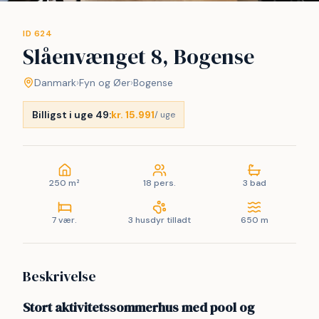
ID 624
Slåenvænget 8, Bogense
Danmark
›
Fyn og Øer
›
Bogense
Billigst i uge 49:
kr. 15.991
/ uge
250 m²
18 pers.
3 bad
7 vær.
3 husdyr tilladt
650 m
Beskrivelse
Stort aktivitetssommerhus med pool og