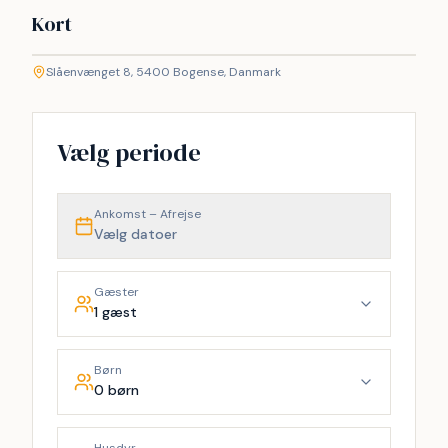
Kort
©
etMap
Slåenvænget 8, 5400 Bogense, Danmark
+
−
Vælg periode
Ankomst – Afrejse
Vælg datoer
Gæster
1 gæst
Børn
0 børn