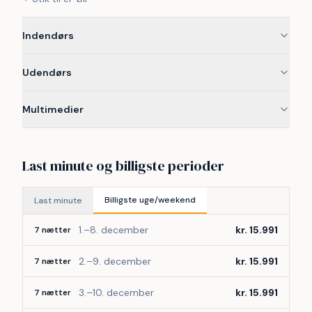
udearealerne kan afvige fra demobillederne. 
Demobillederne kan i nogle tilfælde være AI-genererede.
Indendørs
Udendørs
Multimedier
Last minute og billigste perioder
Billigste uge/weekend
Last minute
1.–8. december
kr. 15.991
7 nætter
2.–9. december
kr. 15.991
7 nætter
3.–10. december
kr. 15.991
7 nætter