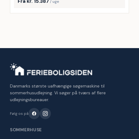
Fra kr. 15.387
/ uge
Danmarks største uafhængige søgemaskine til
sommerhusudlejning. Vi søger på tværs af flere
udlejningsbureauer.
Følg os på
SOMMERHUSE