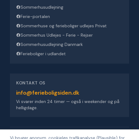
Sommerhusudlejning
Ferie-portalen
Sommerhuse og ferieboliger udlejes Privat
Sommerhus Udlejes - Ferie - Rejser
Sommerhusudlejning Danmark
Ferieboliger i udlandet
KONTAKT OS
info@ferieboligsiden.dk
Vi svarer inden 24 timer — også i weekender og på
helligdage.
Ferieboligsiden ApS
·
Trigevej 9, 8382 Hinnerup
·
CVR 36909676
Vi bruger anonym, cookieløs trafikanalyse (Plausible) for