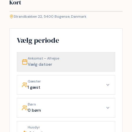
Kort
©
etMap
Strandbakken 22, 5400 Bogense, Danmark
+
−
Vælg periode
Ankomst – Afrejse
Vælg datoer
Gæster
1 gæst
Børn
0 børn
Husdyr