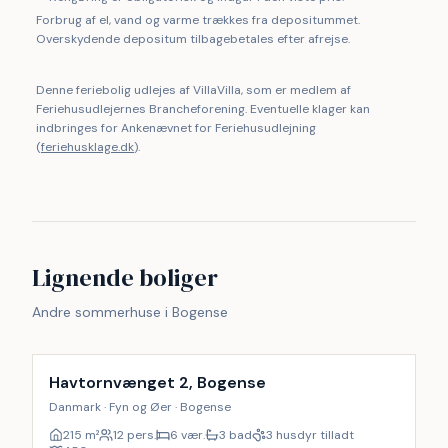
Forbrug af el, vand og varme trækkes fra depositummet.
Overskydende depositum tilbagebetales efter afrejse.
Denne feriebolig udlejes af VillaVilla, som er medlem af
Feriehusudlejernes Brancheforening. Eventuelle klager kan
indbringes for Ankenævnet for Feriehusudlejning
(
feriehusklage.dk
).
Lignende boliger
Andre sommerhuse i Bogense
Inkl. rengøring
17
%
Havtornvænget 2, Bogense
Danmark · Fyn og Øer · Bogense
215
m²
12 pers.
6 vær.
3 bad
3 husdyr tilladt