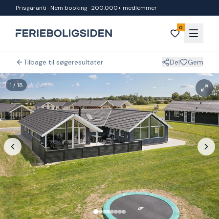
Spring til indhold
Prisgaranti · Nem booking · 200.000+ medlemmer
0
Tilbage til søgeresultater
Del
Gem
1
/
18