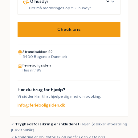
Der må medbringes op til 3 husdyr
Check pris
Strandbakken 22
5400 Bogense, Danmark
Ferieboligsiden
Hus nr. 199
Har du brug for hjælp?
Vi sidder klar til at hjælpe dig med din booking.
info@ferieboligsiden.dk
✓
Tryghedsforsikring er inkluderet
i lejen (dækker afbestilling
jf. VV's vilkår).
✓ Rengøring er obligatorisk og indgår i den viste pris.