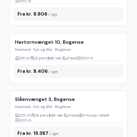
450
m
Fra kr. 8.806
/ uge
Inkl. rengøring
18
%
Havtornvænget 10, Bogense
Danmark · Fyn og Øer · Bogense
215
m²
12 pers.
6 vær.
3 bad
450
m
Fra kr. 8.406
/ uge
Inkl. rengøring
17
%
Slåenvænget 3, Bogense
Danmark · Fyn og Øer · Bogense
225
m²
16 pers.
6 vær.
3 bad
3 husdyr tilladt
600
m
Fra kr. 15.387
/ uge