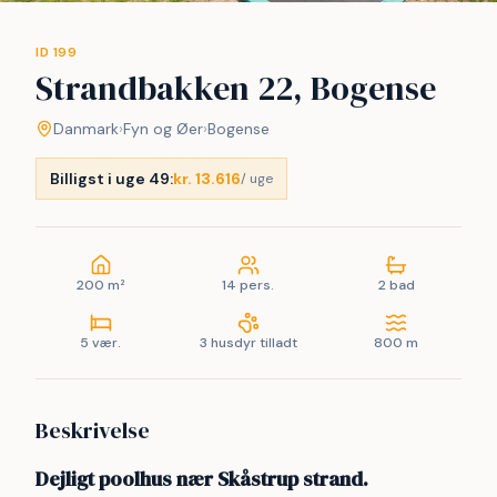
ID 199
Strandbakken 22, Bogense
Danmark
›
Fyn og Øer
›
Bogense
Billigst i uge 49:
kr. 13.616
/ uge
200 m²
14 pers.
2 bad
5 vær.
3 husdyr tilladt
800 m
Beskrivelse
Dejligt poolhus nær Skåstrup strand.