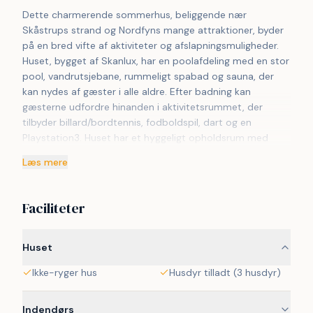
Dette charmerende sommerhus, beliggende nær 
Skåstrups strand og Nordfyns mange attraktioner, byder 
på en bred vifte af aktiviteter og afslapningsmuligheder. 
Huset, bygget af Skanlux, har en poolafdeling med en stor 
pool, vandrutsjebane, rummeligt spabad og sauna, der 
kan nydes af gæster i alle aldre. Efter badning kan 
gæsterne udfordre hinanden i aktivitetsrummet, der 
tilbyder billard/bordtennis, fodboldspil, dart og en 
Playstation3. Huset har et hyggeligt opholdsrum med 
komfortable møbler og et åbent, velindrettet køkken. 
Læs mere
Sommerhuset har en praktisk værelsesfordeling med to 
afdelinger og en hems med fire sovepladser til børnene. 
Udendørs kan gæsterne nyde grillen på den overdækkede 
Faciliteter
terrasse, gå ture langs vandet, hoppe på trampolinen eller 
lege i gyngerne og sandkassen. Bemærk venligst at dette 
VillaVilla-hus ikke udlejes til ungdomsgrupper.
Huset
Ikke-ryger hus
Husdyr tilladt (3 husdyr)
Indendørs