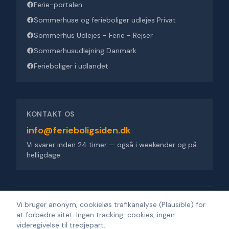
Ferie-portalen
Sommerhuse og ferieboliger udlejes Privat
Sommerhus Udlejes - Ferie - Rejser
Sommerhusudlejning Danmark
Ferieboliger i udlandet
KONTAKT OS
info@ferieboligsiden.dk
Vi svarer inden 24 timer — også i weekender og på
helligdage.
Ferieboligsiden ApS
·
Trigevej 9, 8382 Hinnerup
·
CVR 36909676
Vi bruger anonym, cookieløs trafikanalyse (Plausible) for
at forbedre sitet. Ingen tracking-cookies, ingen
©
2026
Ferieboligsiden
.
Alle rettigheder forbeholdes.
·
Udviklet af
videregivelse til tredjepart.
Design'R'us