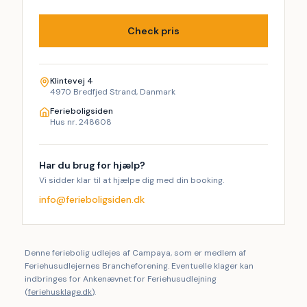
Check pris
Klintevej 4
4970 Bredfjed Strand, Danmark
Ferieboligsiden
Hus nr. 248608
Har du brug for hjælp?
Vi sidder klar til at hjælpe dig med din booking.
info@ferieboligsiden.dk
Denne feriebolig udlejes af Campaya, som er medlem af
Feriehusudlejernes Brancheforening. Eventuelle klager kan
indbringes for Ankenævnet for Feriehusudlejning
(
feriehusklage.dk
).