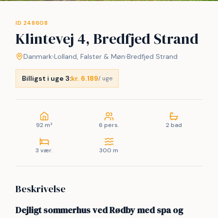
ID 248608
Klintevej 4, Bredfjed Strand
Danmark
›
Lolland, Falster & Møn
›
Bredfjed Strand
Billigst i uge 3:
kr. 6.189
/ uge
92 m²
6 pers.
2 bad
3 vær.
300 m
Beskrivelse
Dejligt sommerhus ved Rødby med spa og