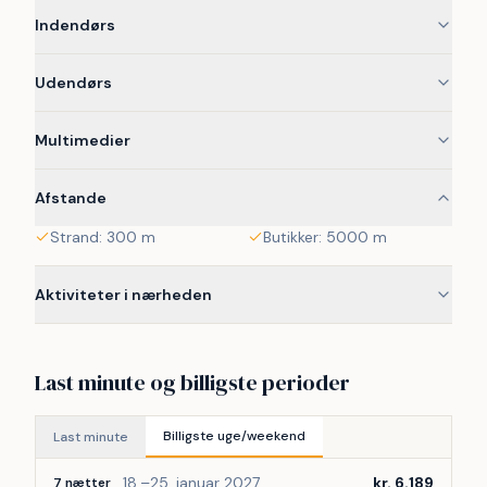
indbyder til lange aftener. Med kun 300 meter til vandet 
Indendørs
er det nemt at tage en spontan tur til stranden.
Udendørs
 Området omkring sommerhuset er præget af ro, åbne 
landskaber og nærheden til kysten. Stranden indbyder til 
badning, gåture og afslapning, mens de flade omgivelser 
Multimedier
er oplagte til cykelture. Her sænkes tempoet, og naturen 
bliver en del af ferien.
Afstande
 Rødby og omegn byder på lokale oplevelser i kort 
Strand: 300 m
Butikker: 5000 m
afstand. Små havne, gårdbutikker og udflugtsmål gør det 
let at variere ferien, samtidig med at området bevarer sin 
Aktiviteter i nærheden
rolige stemning. Det er et sted, hvor man både kan opleve 
og trække stikket.
Last minute og billigste perioder
Billigste uge/weekend
Last minute
18.–25. januar 2027
kr. 6.189
7 nætter