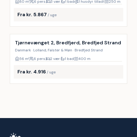
80
m²
6 pers.
3 vær.
1 bad
1 husdyr tilladt
250
m
Fra kr. 5.867
/ uge
Inkl. rengøring
Tjørnevænget 2, Bredfjerd, Bredfjed Strand
Danmark · Lolland, Falster & Møn · Bredfjed Strand
56
m²
6 pers.
2 vær.
1 bad
400
m
Fra kr. 4.916
/ uge