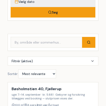
Vælg dato
Søg
Filtrér (aktive)
Sortér:
Bøsholmstien 40, Fjellerup
uge: 7.–14. september · kr. 5.881 · Gebyrer og forsikring
tillægges ved booking — slutprisen vises der.
100
m²
8 pers.
3 vær.
1 bad