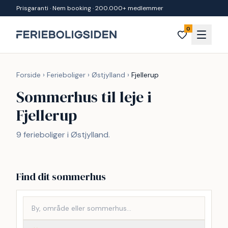
Spring til indhold
Prisgaranti · Nem booking · 200.000+ medlemmer
0
Forside
›
Ferieboliger
›
Østjylland
›
Fjellerup
Sommerhus til leje i
Fjellerup
9 ferieboliger i Østjylland.
Find dit sommerhus