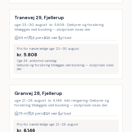
Tranevej 29, Fjellerup
uge: 23.–30. august · kr. 5.808 · Gebyrer og forsikring
tillægges ved booking — slutprisen vises der.
69
m²
6 pers.
3 vær.
1 bad
Pris for næste ledige uge: 23.–30. august
kr.
5.808
Uge 34 · ankomst søndag
Gebyrer og forsikring tillægges ved booking — slutprisen vises
der.
Inkl. rengøring
Granvej 28, Fjellerup
uge: 21.–28. august · kr. 6.146 · Inkl. rengøring. Gebyrer og
forsikring tillægges ved booking — slutprisen vises der.
79
m²
8 pers.
4 vær.
1 bad
Pris for næste ledige uge: 21.–28. august
kr.
6.146