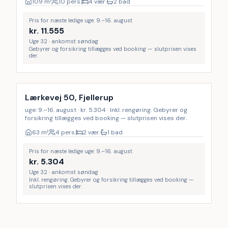
109
m²
10 pers.
4 vær.
2 bad
Pris for næste ledige uge: 9.–16. august
kr.
11.555
Uge 32 · ankomst søndag
Gebyrer og forsikring tillægges ved booking — slutprisen vises
der.
Inkl. rengøring
Lærkevej 50, Fjellerup
uge: 9.–16. august · kr. 5.304 · Inkl. rengøring. Gebyrer og
forsikring tillægges ved booking — slutprisen vises der.
63
m²
4 pers.
2 vær.
1 bad
Pris for næste ledige uge: 9.–16. august
kr.
5.304
Uge 32 · ankomst søndag
Inkl. rengøring. Gebyrer og forsikring tillægges ved booking —
slutprisen vises der.