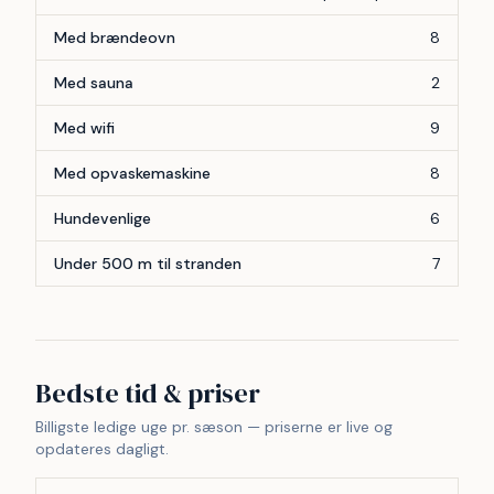
Med brændeovn
8
Med sauna
2
Med wifi
9
Med opvaskemaskine
8
Hundevenlige
6
Under 500 m til stranden
7
Bedste tid & priser
Billigste ledige uge pr. sæson — priserne er live og
opdateres dagligt.