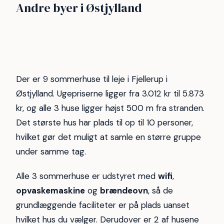
Glesborg
Grenaa
Andre byer i Østjylland
Ebeltoft
Grenå
32
15
Bønnerup Strand
Ugelbølle Strand
14
12
Odder
Vibæk
6
6
5
5
Der er 9 sommerhuse til leje i Fjellerup i
Østjylland. Ugepriserne ligger fra 3.012 kr til 5.873
kr, og alle 3 huse ligger højst 500 m fra stranden.
Det største hus har plads til op til 10 personer,
hvilket gør det muligt at samle en større gruppe
under samme tag.
Alle 3 sommerhuse er udstyret med
wifi
,
opvaskemaskine
og
brændeovn
, så de
grundlæggende faciliteter er på plads uanset
hvilket hus du vælger. Derudover er 2 af husene