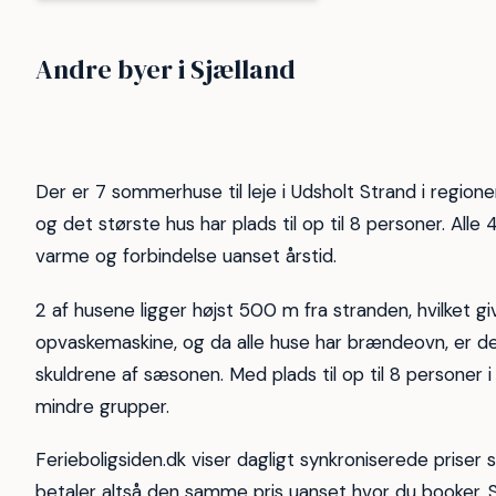
Nordsjælland
Vejby Str
Andre byer i Sjælland
Tisvilde hegn
Kulhuse
22
16
14
12
Der er 7 sommerhuse til leje i Udsholt Strand i regione
og det største hus har plads til op til 8 personer. Al
varme og forbindelse uanset årstid.
2 af husene ligger højst 500 m fra stranden, hvilket gi
opvaskemaskine, og da alle huse har brændeovn, er d
skuldrene af sæsonen. Med plads til op til 8 personer i
mindre grupper.
Ferieboligsiden.dk viser dagligt synkroniserede priser
betaler altså den samme pris uanset hvor du booker. S