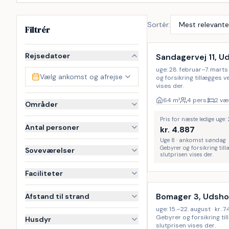
Sortér:
Filtrér
Rejsedatoer
Sandagervej 11, U
uge: 28. februar–7. marts 
Vælg ankomst og afrejse
og forsikring tillægges 
vises der.
64
m²
4 pers.
2 væ
Områder
Pris for næste ledige uge
Antal personer
kr.
4.887
Uge 8 · ankomst søndag
Gebyrer og forsikring til
Soveværelser
slutprisen vises der.
Inkl. rengøring
Faciliteter
Bomager 3, Udsho
Afstand til strand
uge: 15.–22. august · kr. 7.
Gebyrer og forsikring ti
Husdyr
slutprisen vises der.