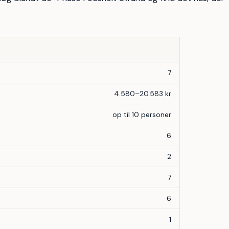
7
4.580–20.583 kr
op til 10 personer
6
2
7
6
1