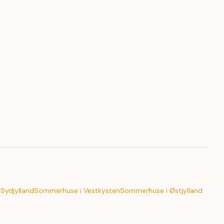
Sydjylland
Sommerhuse i Vestkysten
Sommerhuse i Østjylland