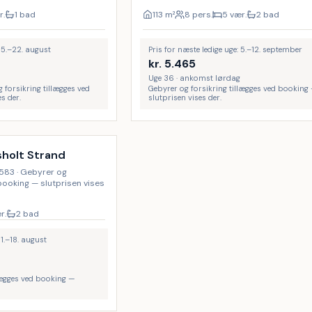
r.
1 bad
113
m²
8 pers.
5 vær.
2 bad
 15.–22. august
Pris for næste ledige uge: 5.–12. september
kr.
5.465
Uge 36 · ankomst lørdag
g forsikring tillægges ved
Gebyrer og forsikring tillægges ved booking
s der.
slutprisen vises der.
sholt Strand
22.583 · Gebyrer og
 booking — slutprisen vises
r.
2 bad
11.–18. august
lægges ved booking —