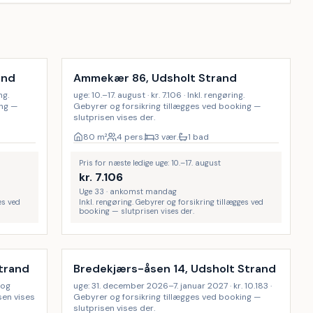
Inkl. rengøring
and
Ammekær 86, Udsholt Strand
ng.
uge: 10.–17. august · kr. 7.106 · Inkl. rengøring.
ing —
Gebyrer og forsikring tillægges ved booking —
slutprisen vises der.
80
m²
4 pers.
3 vær.
1 bad
Pris for næste ledige uge: 10.–17. august
kr.
7.106
Uge 33 · ankomst mandag
es ved
Inkl. rengøring. Gebyrer og forsikring tillægges ved
booking — slutprisen vises der.
Strand
Bredekjærs-åsen 14, Udsholt Strand
 og
uge: 31. december 2026–7. januar 2027 · kr. 10.183 ·
sen vises
Gebyrer og forsikring tillægges ved booking —
slutprisen vises der.