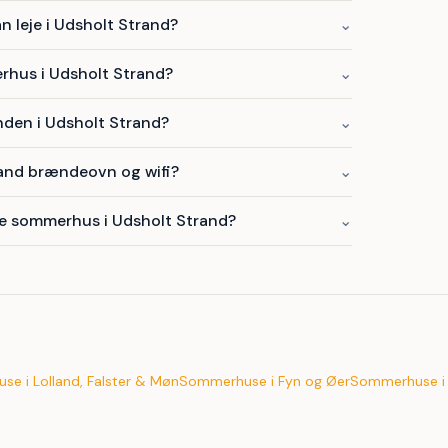
leje i Udsholt Strand?
⌄
erhus i Udsholt Strand?
⌄
nden i Udsholt Strand?
⌄
and brændeovn og wifi?
⌄
te sommerhus i Udsholt Strand?
⌄
e i Lolland, Falster & Møn
Sommerhuse i Fyn og Øer
Sommerhuse i 