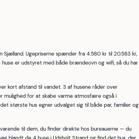
and
Frederiksværk
Rågeleje
14
11
n Sjælland. Ugepriserne spænder fra 4.580 kr til 20.583 kr,
le 4 huse er udstyret med både brændeovn og wifi, så du har
ver kort afstand til vandet. 3 af husene råder over
er mulighed for at skabe varme atmosfære også i
 det største hus egner udvalget sig til både par, familier og
 svarende til dem, du finder direkte hos bureauerne — du
øg blandt de 4 huse i Udsholt Strand og find det hus, der