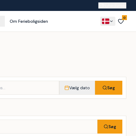
Nyhedsmail
0
Om Ferieboligsiden
Vælg dato
Søg
Søg