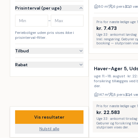
80
m²
6 pers.
3 væ
Prisinterval (per uge)
–
Pris for næste ledige uge:
kr.
7.473
Ferieboliger uden pris vises ikke i
Uge 33 · ankomst lørdag
prisinterval-filter.
Inkl. rengøring. Gebyrer o
booking — slutprisen vise
Tilbud
Rabat
Haver-Ager 5, Ud
uge: 11.–18. august · kr. 
forsikring tillægges ved
der.
147
m²
8 pers.
4 væ
Pris for næste ledige uge: 
kr.
22.583
Vis resultater
Uge 33 · ankomst tirsdag
Gebyrer og forsikring til
slutprisen vises der.
Nulstil alle