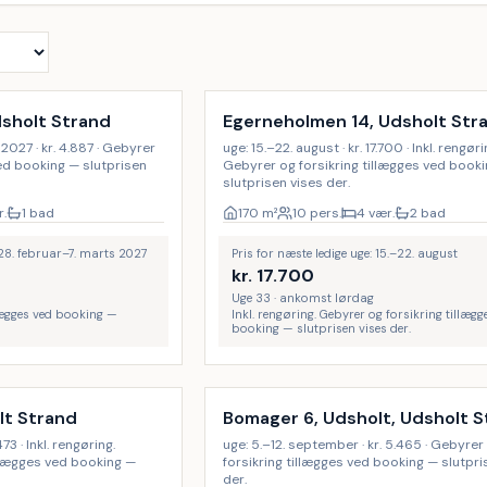
Inkl. rengøring
dsholt Strand
Egerneholmen 14, Udsholt Str
2027 · kr. 4.887 · Gebyrer
uge: 15.–22. august · kr. 17.700 · Inkl. rengøri
ved booking — slutprisen
Gebyrer og forsikring tillægges ved book
slutprisen vises der.
r.
1 bad
170
m²
10 pers.
4 vær.
2 bad
: 28. februar–7. marts 2027
Pris for næste ledige uge: 15.–22. august
kr.
17.700
Uge 33 · ankomst lørdag
lægges ved booking —
Inkl. rengøring. Gebyrer og forsikring tillægg
booking — slutprisen vises der.
lt Strand
Bomager 6, Udsholt, Udsholt 
473 · Inkl. rengøring.
uge: 5.–12. september · kr. 5.465 · Gebyrer
llægges ved booking —
forsikring tillægges ved booking — slutpri
der.