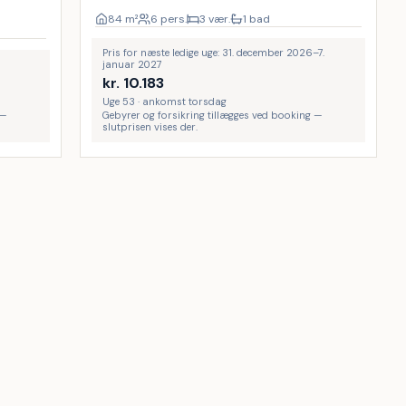
84
m²
6 pers.
3 vær.
1 bad
Pris for næste ledige uge: 31. december 2026–7.
januar 2027
kr.
10.183
Uge 53 · ankomst torsdag
 —
Gebyrer og forsikring tillægges ved booking —
slutprisen vises der.