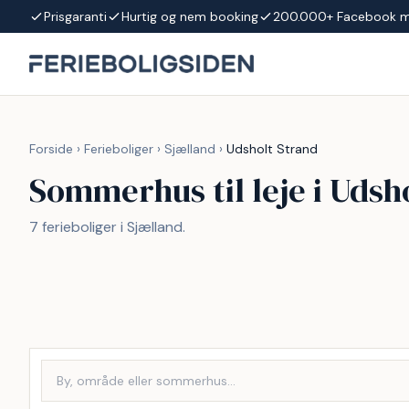
Spring til indhold
Prisgaranti
Hurtig og nem booking
200.000+ Facebook 
Forside
›
Ferieboliger
›
Sjælland
›
Udsholt Strand
Sommerhus til leje i Udsh
7 ferieboliger i Sjælland.