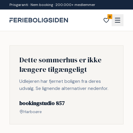
Spring til indhold
Prisgaranti · Nem booking · 200.000+ medlemmer
0
Dette sommerhus er ikke
længere tilgængeligt
Udlejeren har fjernet boligen fra deres
udvalg. Se lignende alternativer nedenfor.
bookingstudio 857
Harboøre