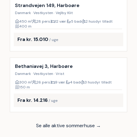
Strandvejen 149, Harboøre
Danmark · Vestkysten · Vejlby Klit
450
m²
28 pers.
12 vær.
5 bad
2 husdyr tilladt
400
m
Fra kr. 15.010
/ uge
Inkl. rengøring
Bethaniavej 3, Harboøre
Danmark · Vestkysten · Vrist
300
m²
26 pers.
9 vær.
4 bad
3 husdyr tilladt
150
m
Fra kr. 14.216
/ uge
Se alle aktive sommerhuse →