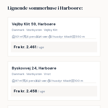
Lignende sommerhuse i Harboøre:
Vejlby Klit 59, Harboøre
Danmark · Vestkysten · Vejlby Klit
101
m²
6 pers.
4 vær.
1 husdyr tilladt
550
m
Fra kr. 2.461
/ uge
Byskovvej 24, Harboøre
Danmark · Vestkysten · Vrist
97
m²
6 pers.
3 vær.
1 husdyr tilladt
100
m
Fra kr. 2.458
/ uge
Inkl. rengøring