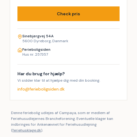
Check pris
Sinebjergvej 54A
5600 Dyreborg, Danmark
Ferieboligsiden
Hus nr. 257357
Har du brug for hjælp?
Vi sidder klar til at hjælpe dig med din booking.
info@ferieboligsiden.dk
Denne feriebolig udlejes af Campaya, som er medlem af
Feriehusudlejernes Brancheforening. Eventuelle klager kan
indbringes for Ankenævnet for Feriehusudlejning
(
feriehusklage.dk
).