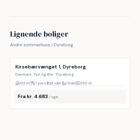
Lignende boliger
Andre sommerhuse i Dyreborg
Kirsebærvænget 1, Dyreborg
Danmark · Fyn og Øer · Dyreborg
133
m²
7 pers.
3 vær.
1 bad
350
m
Fra kr. 4.683
/ uge