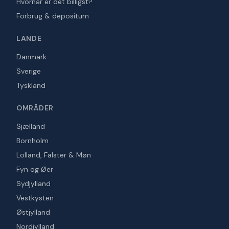
Hvornår er det billigst?
Forbrug & depositum
LANDE
Danmark
Sverige
Tyskland
OMRÅDER
Sjælland
Bornholm
Lolland, Falster & Møn
Fyn og Øer
Sydjylland
Vestkysten
Østjylland
Nordjylland