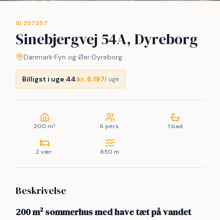
ID 257357
Sinebjergvej 54A, Dyreborg
Danmark
›
Fyn og Øer
›
Dyreborg
Billigst i uge 44:
kr. 6.197
/ uge
200 m²
6 pers.
1 bad
2 vær.
650 m
Beskrivelse
200 m² sommerhus med have tæt på vandet