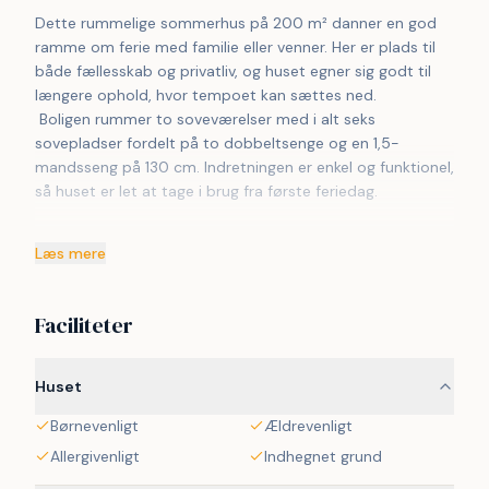
Dette rummelige sommerhus på 200 m² danner en god 
ramme om ferie med familie eller venner. Her er plads til 
både fællesskab og privatliv, og huset egner sig godt til 
længere ophold, hvor tempoet kan sættes ned.
 Boligen rummer to soveværelser med i alt seks 
sovepladser fordelt på to dobbeltsenge og en 1,5-
mandsseng på 130 cm. Indretningen er enkel og funktionel, 
så huset er let at tage i brug fra første feriedag.
 Der er ét badeværelse, og husets størrelse giver god 
Læs mere
bevægelsesfrihed i hverdagen. Indendørsarealerne 
inviterer til fælles måltider, spil og afslapning, uanset 
vejret.
Faciliteter
 Udenfor venter en stor have med masser af frugt og bær, 
som i efteråret kan nydes direkte fra busk og træ. Haven 
giver god plads til leg, ro og lange sommerdage i det fri.
Huset
 Der er kun cirka ti minutters gang til vandet, så spontane 
Børnevenligt
Ældrevenligt
strandture er nemme at passe ind. Samtidig er der kun 
fem minutters kørsel til Faaborg, hvor indkøb, caféer og 
Allergivenligt
Indhegnet grund
havnemiljø er lige ved hånden.