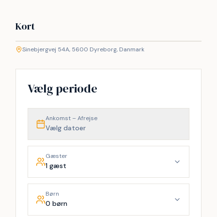
Kort
©
etMap
Sinebjergvej 54A, 5600 Dyreborg, Danmark
+
−
Vælg periode
Ankomst – Afrejse
Vælg datoer
Gæster
1 gæst
Børn
0 børn