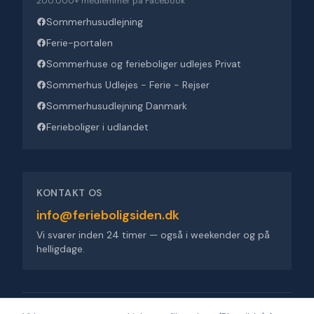
200.000+ medlemmer på Facebook
Sommerhusudlejning
Ferie-portalen
Sommerhuse og ferieboliger udlejes Privat
Sommerhus Udlejes - Ferie - Rejser
Sommerhusudlejning Danmark
Ferieboliger i udlandet
KONTAKT OS
info@ferieboligsiden.dk
Vi svarer inden 24 timer — også i weekender og på
helligdage.