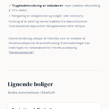
✓
Tryghedsforsikring er inkluderet
i lejen (dækker afbestilling
jf. VV's vilkår).
✓ Rengøring er obligatorisk og indgår i den viste pris.
Forbrug af el, vand og varme trækkes fra depositummet.
Overskydende depositum tilbagebetales efter afrejse.
Denne feriebolig udlejes af VillaVilla, som er medlem af
Feriehusudlejernes Brancheforening. Eventuelle klager kan
indbringes for Ankenævnet for Feriehusudlejning
(
feriehusklage.dk
).
Lignende boliger
Andre sommerhuse i Ebeltoft
Inkl. rengøring
9
%