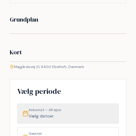
Grundplan
Kort
©
etMap
Majgårdsvej 21, 8400 Ebeltoft, Danmark
+
−
Vælg periode
Ankomst – Afrejse
Vælg datoer
Gæster