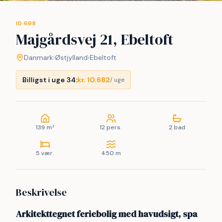
ID 698
Majgårdsvej 21, Ebeltoft
Danmark
›
Østjylland
›
Ebeltoft
Billigst i uge 34:
kr. 10.682
/ uge
139 m²
12 pers.
2 bad
5 vær.
450 m
Beskrivelse
Arkitekttegnet feriebolig med havudsigt, spa