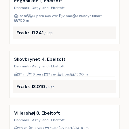
Engbakken 1, Ebeltoft
Danmark · Østjylland · Ebeltoft
172
m²
14 pers.
5 vær.
2 bad
3 husdyr tilladt
700
m
Fra kr. 11.341
/ uge
Inkl. rengøring
17
%
Skovbrynet 4, Ebeltoft
Danmark · Østjylland · Ebeltoft
211
m²
16 pers.
7 vær.
2 bad
1500
m
Fra kr. 13.010
/ uge
Inkl. rengøring
17
%
Villershøj 8, Ebeltoft
Danmark · Østjylland · Ebeltoft
212
m²
16 pers.
7 vær.
2 bad
1400
m