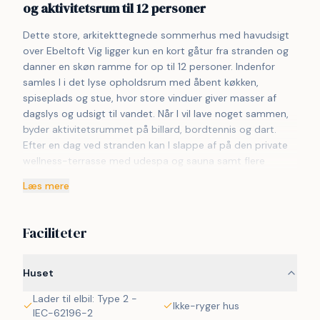
og aktivitetsrum til 12 personer
Dette store, arkitekttegnede sommerhus med havudsigt 
over Ebeltoft Vig ligger kun en kort gåtur fra stranden og 
danner en skøn ramme for op til 12 personer. Indenfor 
samles I i det lyse opholdsrum med åbent køkken, 
spiseplads og stue, hvor store vinduer giver masser af 
dagslys og udsigt til vandet. Når I vil lave noget sammen, 
byder aktivitetsrummet på billard, bordtennis og dart. 
Efter en dag ved stranden kan I slappe af på den private 
wellness-terrasse med udespa og sauna samt flere 
hyggelige opholdszoner og grillplads. Huset har fem 
Læs mere
soveværelser og to badeværelser, så alle kan komme 
godt fra start. I bor tæt på både natur, indkøb og 
Ebeltofts hyggelige byliv med seværdigheder.
Faciliteter
Huset
Lader til elbil: Type 2 -
Ikke-ryger hus
IEC-62196-2