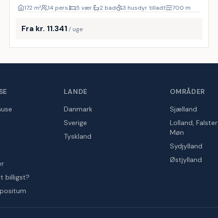
172
m²
14 pers.
5 vær.
2 bad
3 husdyr tilladt
700
m
Fra kr. 11.341
/ uge
SE
LANDE
OMRÅDER
huse
Danmark
Sjælland
Sverige
Lolland, Falste
Møn
Tyskland
Sydjylland
Østjylland
er
 billigst?
epositum