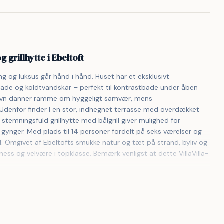
grillhytte i Ebeltoft
g og luksus går hånd i hånd. Huset har et eksklusivt 
de og koldtvandskar – perfekt til kontrastbade under åben 
vn danner ramme om hyggeligt samvær, mens 
 Udenfor finder I en stor, indhegnet terrasse med overdækket 
 stemningsfuld grillhytte med bålgrill giver mulighed for 
gynger. Med plads til 14 personer fordelt på seks værelser og 
. Omgivet af Ebeltofts smukke natur og tæt på strand, byliv og 
ess og velvære i topklasse. Bemærk venligst at dette VillaVilla-