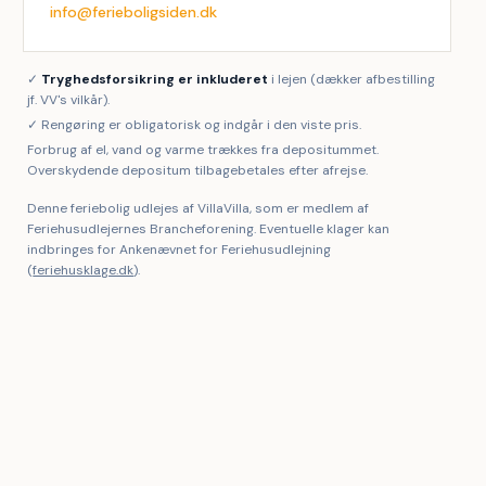
info@ferieboligsiden.dk
✓
Tryghedsforsikring er inkluderet
i lejen (dækker afbestilling
jf. VV's vilkår).
✓ Rengøring er obligatorisk og indgår i den viste pris.
Forbrug af el, vand og varme trækkes fra depositummet.
Overskydende depositum tilbagebetales efter afrejse.
Denne feriebolig udlejes af VillaVilla, som er medlem af
Feriehusudlejernes Brancheforening. Eventuelle klager kan
indbringes for Ankenævnet for Feriehusudlejning
(
feriehusklage.dk
).