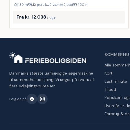
139
m²
12 pers.
5 vær.
2 bad
450
m
Fra kr. 12.038
/ uge
SOMMERHU
Alle sommer
Danmarks største uafhængige søgemaskine
Kort
til sommerhusudlejning. Vi søger på tværs af
Last minute
flere udlejningsbureauer.
Tilbud
Populære ug
Følg os på
Hvornår er det
Forbrug & d