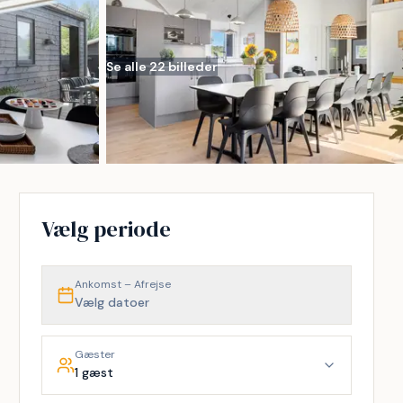
Se alle 22 billeder
Vælg periode
Ankomst – Afrejse
Vælg datoer
Gæster
1 gæst