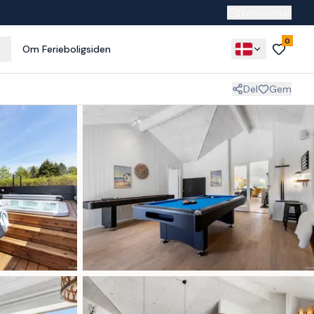
Nyhedsmail
0
Om Ferieboligsiden
Del
Gem