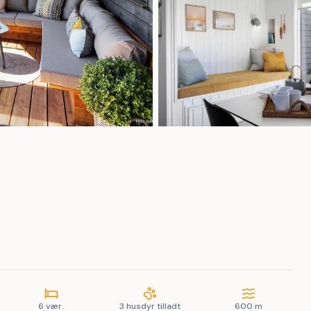
6 vær.
3 husdyr tilladt
600 m