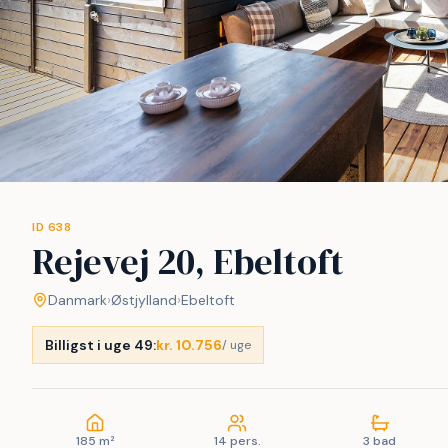
ID 638
Rejevej 20, Ebeltoft
Danmark
›
Østjylland
›
Ebeltoft
Billigst i uge 49:
kr. 10.756
/ uge
185 m²
14 pers.
3 bad