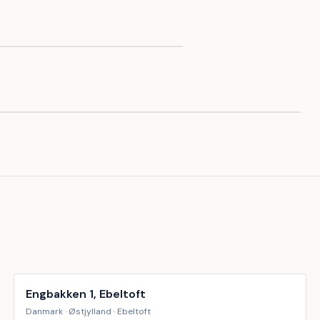
Inkl. rengøring
9
%
Engbakken 1, Ebeltoft
Danmark · Østjylland · Ebeltoft