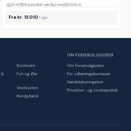
211
m²
16 pers.
7 vær.
2 bad
1500
m
Fra kr. 13.010
/ uge
OM FERIEBOLIGSIDEN
Bornholm
Om Ferieboligsiden
r &
Fyn og Øer
For udlejningsbureauer
Handelsbetingelser
Vestkysten
Privatlivs- og cookiepolitik
Nordjylland