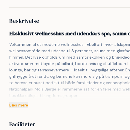
Beskrivelse
Eksklusivt wellnesshus med udendørs spa, sauna og 
Velkommen til et moderne wellnesshus i Ebeltoft, hvor afslapnin
wellnessområde med udespa til 8 personer, sauna med glasfaca
himmel. Det lyse opholdsrum med samtalekøkken og brændeo
aktivitetsrummet byder på billard, bordtennis og shuffleboard.
lounge, bar og terrassevarmere – ideelt til hyggelige aftener. En
grillhygge året rundt, og børnene kan more sig på trampolin og 
to hemse er huset perfekt til både familieferier og venneophold
Nationalpark Mols Bjerge er rammerne sat for en ferie med welln
hus ikke udlejes til ungdomsgrupper.
Læs mere
Faciliteter