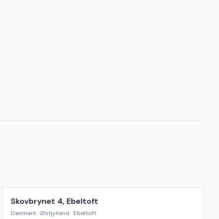
Inkl. rengøring
17
%
Skovbrynet 4, Ebeltoft
Danmark · Østjylland · Ebeltoft