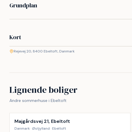
Grundplan
Kort
©
etMap
Rejevej 20, 8400 Ebeltoft, Danmark
+
−
Lignende boliger
Andre sommerhuse i Ebeltoft
Inkl. rengøring
9
%
Majgårdsvej 21, Ebeltoft
Danmark · Østjylland · Ebeltoft