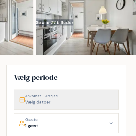
Se alle 27 billeder
Vælg periode
Ankomst – Afrejse
Vælg datoer
Gæster
1 gæst