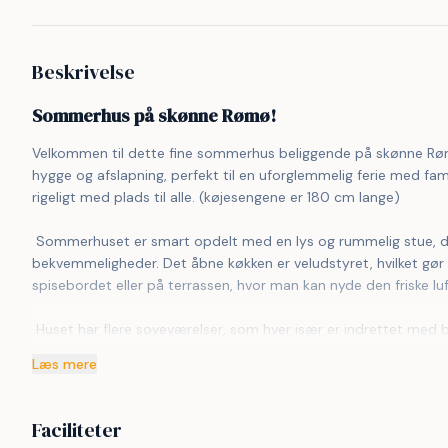
Beskrivelse
Sommerhus på skønne Rømø!
Velkommen til dette fine sommerhus beliggende på skønne Rømø
hygge og afslapning, perfekt til en uforglemmelig ferie med famil
rigeligt med plads til alle. (køjesengene er 180 cm lange) 
 Sommerhuset er smart opdelt med en lys og rummelig stue, der er indrettet med komfortable møbler og moderne 
bekvemmeligheder. Det åbne køkken er veludstyret, hvilket gør 
spisebordet eller på terrassen, hvor man kan nyde den friske lu
 Huset har flere soveværelser, som hver især er indrettet med behagelige senge og rigelig opbevaringsplads, hvilket sikrer en 
god nats søvn efter en dag fyldt med aktiviteter. Badeværelset 
Læs mere
1000 MB internet.
 Sommerhusets beliggenhed på Rømø gør det nemt at udforske øens mange attraktioner, herunder de vidtstrakte strande, 
Faciliteter
hyggelige caféer og charmerende butikker. Uanset om I ønsker en 