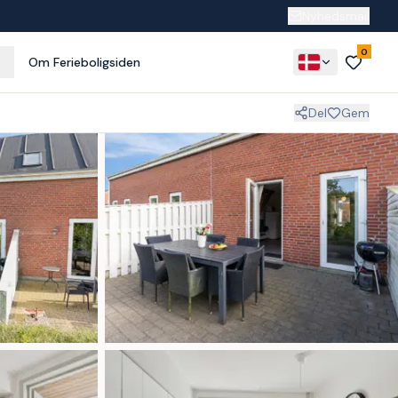
Nyhedsmail
0
Om Ferieboligsiden
Del
Gem