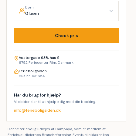
Børn
0 børn
Check pris
Vestergade 93B, hus 5
6792 Feriecenter Rim, Danmark
Ferieboligsiden
Hus nr. 166854
Har du brug for hjælp?
Vi sidder klar til at hjælpe dig med din booking.
info@ferieboligsiden.dk
Denne feriebolig udlejes af Campaya, som er medlem af
Feriehusudlejernes Brancheforening. Eventuelle klager kan