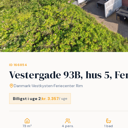
ID 166854
Vestergade 93B, hus 5, Fe
Danmark
›
Vestkysten
›
Feriecenter Rim
Billigst i uge 2:
kr. 3.357
/ uge
73 m²
4 pers.
1 bad