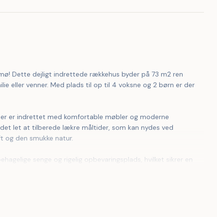
! Dette dejligt indrettede rækkehus byder på 73 m2 ren 
ie eller venner. Med plads til op til 4 voksne og 2 børn er der 
det let at tilberede lækre måltider, som kan nydes ved 
ft og den smukke natur.
er moderne og funktionelt, med alle nødvendige faciliteter. 
aktiv ferie med cykling og vandreture eller blot vil slappe af 