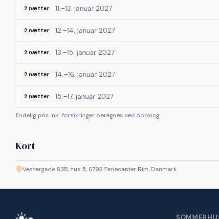
11.–13. januar 2027
2 nætter
12.–14. januar 2027
2 nætter
13.–15. januar 2027
2 nætter
14.–16. januar 2027
2 nætter
15.–17. januar 2027
2 nætter
Endelig pris inkl. forsikringer beregnes ved booking.
Kort
©
etMap
Vestergade 93B, hus 5, 6792 Feriecenter Rim, Danmark
+
−
SOMMERHU