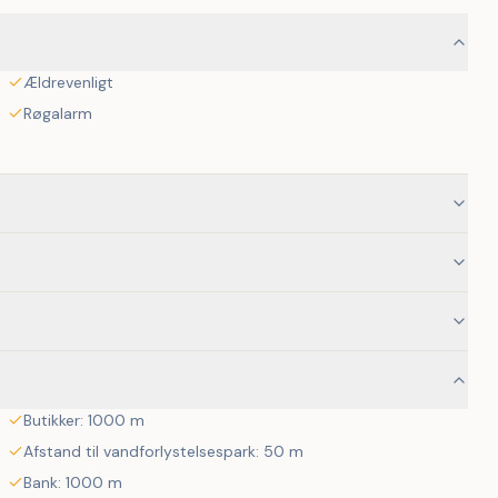
ekte udgangspunkt.
Ældrevenligt
Røgalarm
udstyrede sommerhus på Rømø!
Butikker: 1000 m
Afstand til vandforlystelsespark: 50 m
Bank: 1000 m