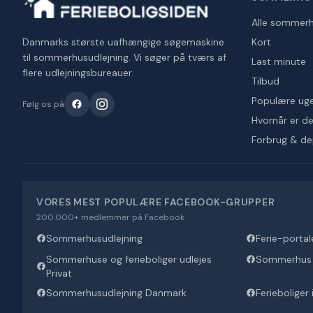
Alle sommer
Danmarks største uafhængige søgemaskine
Kort
til sommerhusudlejning. Vi søger på tværs af
Last minute
flere udlejningsbureauer.
Tilbud
Populære ug
Følg os på
Hvornår er det
Forbrug & d
VORES MEST POPULÆRE FACEBOOK-GRUPPER
200.000+ medlemmer på Facebook
Sommerhusudlejning
Ferie-portal
Sommerhuse og ferieboliger udlejes
Sommerhus U
Privat
Sommerhusudlejning Danmark
Ferieboliger