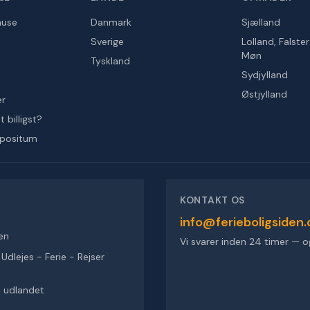
huse
Danmark
Sjælland
Sverige
Lolland, Falste
Møn
Tyskland
Sydjylland
Østjylland
er
 billigst?
epositum
KONTAKT OS
info@ferieboligsiden.
en
Vi svarer inden 24 timer — o
dlejes - Ferie - Rejser
 i udlandet