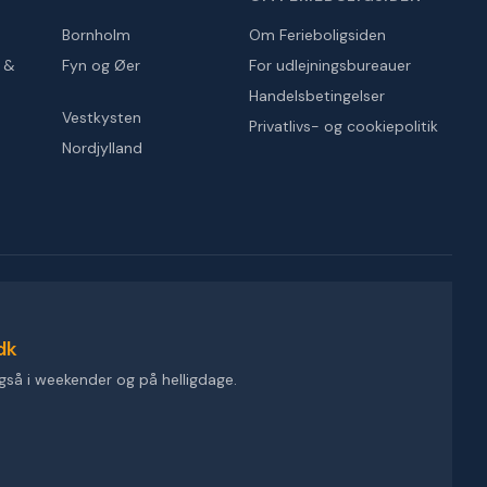
Bornholm
Om Ferieboligsiden
r &
Fyn og Øer
For udlejningsbureauer
Handelsbetingelser
Vestkysten
Privatlivs- og cookiepolitik
Nordjylland
dk
gså i weekender og på helligdage.