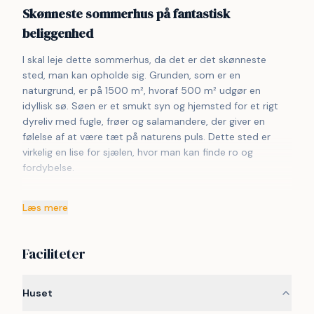
Skønneste sommerhus på fantastisk
beliggenhed
I skal leje dette sommerhus, da det er det skønneste 
sted, man kan opholde sig. Grunden, som er en 
naturgrund, er på 1500 m², hvoraf 500 m² udgør en 
idyllisk sø. Søen er et smukt syn og hjemsted for et rigt 
dyreliv med fugle, frøer og salamandere, der giver en 
følelse af at være tæt på naturens puls. Dette sted er 
virkelig en lise for sjælen, hvor man kan finde ro og 
fordybelse.
 Selve sommerhuset er personligt og hyggeligt indrettet 
Læs mere
med en varm og indbydende atmosfære. Det er udstyret 
med alt, hvad der behøves for et komfortabelt ophold. 
Panoramavinduerne giver en uforstyrret udsigt til søen, 
Faciliteter
hvilket gør det muligt at nyde naturen, selv når man er 
indenfor. I kan sidde i stuen og lade blikket glide over 
vandet, mens solens stråler danser på overfladen, eller I 
Huset
kan observere det rige dyreliv fra første parket.