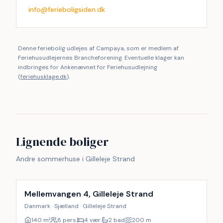
info@ferieboligsiden.dk
Denne feriebolig udlejes af Campaya, som er medlem af
Feriehusudlejernes Brancheforening. Eventuelle klager kan
indbringes for Ankenævnet for Feriehusudlejning
(
feriehusklage.dk
).
Lignende boliger
Andre sommerhuse i Gilleleje Strand
Inkl. rengøring
Mellemvangen 4, Gilleleje Strand
Danmark · Sjælland · Gilleleje Strand
140
m²
8 pers.
4 vær.
2 bad
200
m