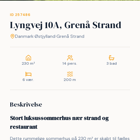
ID 257486
Lyngvej 10A, Grenå Strand
Danmark
›
Østjylland
›
Grenå Strand
230 m²
14 pers.
3 bad
6 vær.
200 m
Beskrivelse
Stort luksussommerhus nær strand og
restaurant
Dette rummelige sommerhus på 230 m² er skabt til fælles 