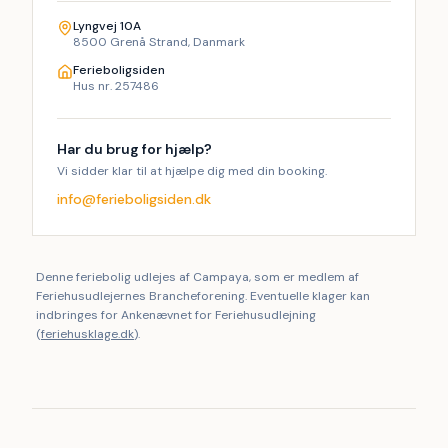
Lyngvej 10A
8500 Grenå Strand, Danmark
Ferieboligsiden
Hus nr. 257486
Har du brug for hjælp?
Vi sidder klar til at hjælpe dig med din booking.
info@ferieboligsiden.dk
Denne feriebolig udlejes af Campaya, som er medlem af
Feriehusudlejernes Brancheforening. Eventuelle klager kan
indbringes for Ankenævnet for Feriehusudlejning
(
feriehusklage.dk
).