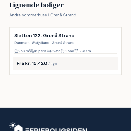
Lignende boliger
Andre sommerhuse i Grenå Strand
Inkl. rengøring
9
%
Sletten 122, Grenå Strand
Danmark · Østjylland · Grenå Strand
253
m²
18 pers.
7 vær.
3 bad
1200
m
Fra kr. 15.420
/ uge