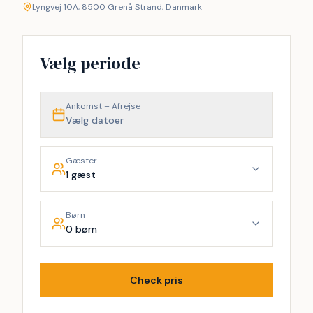
Lyngvej 10A, 8500 Grenå Strand, Danmark
+
−
Vælg periode
Ankomst – Afrejse
Vælg datoer
Gæster
1 gæst
Børn
0 børn
Check pris