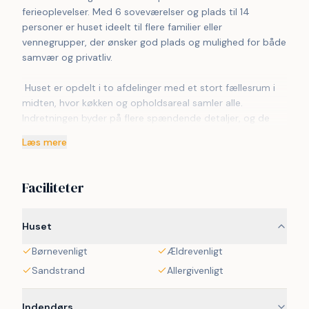
ferieoplevelser. Med 6 soveværelser og plads til 14 
personer er huset ideelt til flere familier eller 
vennegrupper, der ønsker god plads og mulighed for både 
samvær og privatliv.
 Huset er opdelt i to afdelinger med et stort fællesrum i 
midten, hvor køkken og opholdsareal samler alle. 
Indretningen byder på flere spændende detaljer, og de 
store værelser giver komfortable rammer – også når 
Læs mere
huset er fuldt besat.
 Wellness er en naturlig del af opholdet. Spabad og sauna 
Faciliteter
giver mulighed for afslapning året rundt, mens den private 
have og terrassen indbyder til udeliv, måltider og rolige 
stunder i fredelige omgivelser.
Huset
Børnevenligt
Ældrevenligt
 Området ved Grenå er særligt attraktivt for ferieophold. 
Kun 200 meter fra huset ligger den brede sandstrand 
Sandstrand
Allergivenligt
med gode badeforhold, og naturen omkring byder på 
kyst, skov og åbne landskaber, som indbyder til både 
Indendørs