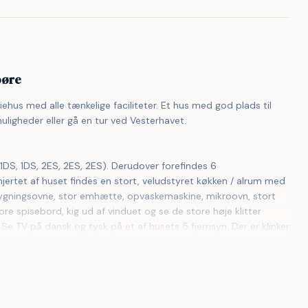
oøre
ehus med alle tænkelige faciliteter. Et hus med god plads til 
uligheder eller gå en tur ved Vesterhavet.
ertet af huset findes en stort, veludstyret køkken / alrum med 
ndbygningsovne, stor emhætte, opvaskemaskine, mikroovn, stort 
e spisebord, kig ud af vinduet og se de store høje klitter 
 Se TV på dansk og tysk på et af husets 5 fjernsyn. Der er klinker 
kulle det blive for koldt, eller skal stemningen blusses op, 
den intensive varme kan nydes.
/billard, airhockey og TV med spillekonsol (Playstation 3). 4 
kemaskine og tørretumbler er en selvfølge. Til børnene er der 2 