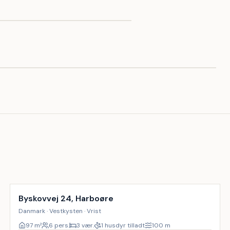
Byskovvej 24, Harboøre
Danmark · Vestkysten · Vrist
97
m²
6 pers.
3 vær.
1 husdyr tilladt
100
m