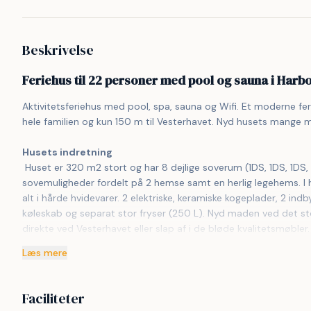
Beskrivelse
Feriehus til 22 personer med pool og sauna i Harb
Aktivitetsferiehus med pool, spa, sauna og Wifi. Et moderne feri
hele familien og kun 150 m til Vesterhavet. Nyd husets mange m
Husets indretning
 Huset er 320 m2 stort og har 8 dejlige soverum (1DS, 1DS, 1DS, 1DS, 1DS, 2ES, 2ES, 2ES). Derudover forefindes 6 
sovemuligheder fordelt på 2 hemse samt en herlig legehems. I hj
alt i hårde hvidevarer. 2 elektriske, keramiske kogeplader, 2 i
køleskab og separat stor fryser (250 L). Nyd maden ved det stor
direkte ved Vesterhavet eller slap af i de bløde kvalitetsmøbler.
med gulvvarme i opholdsrummene og trægulve i soveværelserne. S
Læs mere
sætter man blot gang i husets brændeovn, hvor flammerne og 
 Husets store wellnes poolafdeling rummer også 5-6 pers, spabad og sauna. Poolen er 20 m2 stor og har bl.a. ruschebane og 
modstrømsanlæg. Aktivitetsrummet indeholder: Bordfodbold, pool
Faciliteter
badeværelser, med toilet, bruser, håndvask samt gulvvarme. Vas