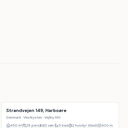
Inkl. rengøring
Strandvejen 149, Harboøre
Danmark · Vestkysten · Vejlby Klit
450
m²
28 pers.
12 vær.
5 bad
2 husdyr tilladt
400
m