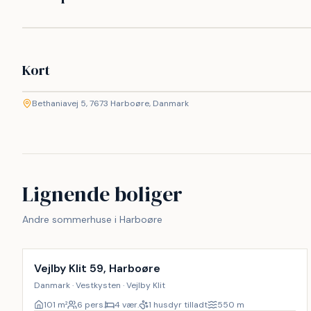
Kort
©
etMap
Bethaniavej 5, 7673 Harboøre, Danmark
+
−
Lignende boliger
Andre sommerhuse i Harboøre
Vejlby Klit 59, Harboøre
Danmark · Vestkysten · Vejlby Klit
101
m²
6 pers.
4 vær.
1 husdyr tilladt
550
m