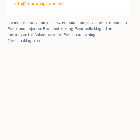
info@ferieboligsiden.dk
Denne feriebolig udlejes af SJ Feriehusudlejning, som er medlem af
Feriehusudlejernes Brancheforening. Eventuelle klager kan
indbringes for Ankenævnet for Feriehusudlejning
(
feriehusklage.dk
).