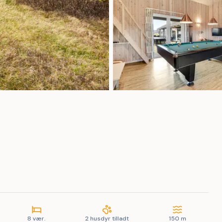
8 vær.
2 husdyr tilladt
150 m