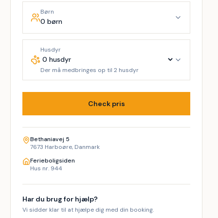
Børn
0 børn
Husdyr
Der må medbringes op til 2 husdyr
Check pris
Bethaniavej 5
7673 Harboøre, Danmark
Ferieboligsiden
Hus nr. 944
Har du brug for hjælp?
Vi sidder klar til at hjælpe dig med din booking.