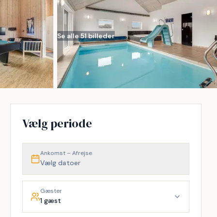
Se alle 51 billeder
Vælg periode
Ankomst – Afrejse
Vælg datoer
Gæster
1 gæst