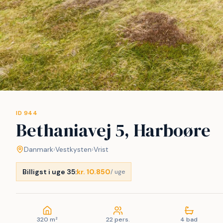
ID 944
Bethaniavej 5, Harboøre
Danmark
›
Vestkysten
›
Vrist
Billigst i uge 35:
kr. 10.850
/ uge
320 m²
22 pers.
4 bad