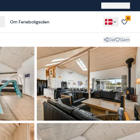
Nyhedsmail
0
Om Ferieboligsiden
Del
Gem