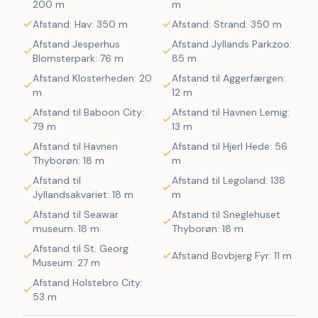
200 m
m
gåafstand til alle faciliteter i Vejlby Klit. Området byder på 
legepladser, købmand, og den populære restaurant John 
Afstand: Hav: 350 m
Afstand: Strand: 350 m
Wayne – alt inden for få minutters gang. Ferring Sø ligger 
Afstand Jesperhus
Afstand Jyllands Parkzoo:
kun få hundrede meter væk, og til det brusende Vesterhav 
Blomsterpark: 76 m
85 m
er der kun ca. 350 meter.
Afstand Klosterheden: 20
Afstand til Aggerfærgen:
m
12 m
Afstand til Baboon City:
Afstand til Havnen Lemig:
79 m
13 m
Afstand til Havnen
Afstand til Hjerl Hede: 56
Thyborøn: 18 m
m
Afstand til
Afstand til Legoland: 138
Jyllandsakvariet: 18 m
m
Afstand til Seawar
Afstand til Sneglehuset
museum: 18 m
Thyborøn: 18 m
Afstand til St. Georg
Afstand Bovbjerg Fyr: 11 m
Museum: 27 m
Afstand Holstebro City:
53 m