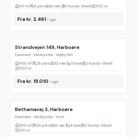
101
m²
6 pers.
4 vær.
1 husdyr tilladt
550
m
Fra kr. 2.461
/ uge
Inkl. rengøring
Strandvejen 149, Harboøre
Danmark · Vestkysten · Vejlby Klit
450
m²
28 pers.
12 vær.
5 bad
2 husdyr tilladt
400
m
Fra kr. 15.010
/ uge
Inkl. rengøring
Bethaniavej 3, Harboøre
Danmark · Vestkysten · Vrist
300
m²
26 pers.
9 vær.
4 bad
3 husdyr tilladt
150
m