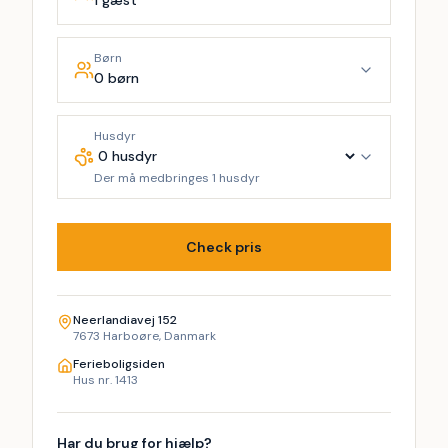
1 gæst
Børn
0 børn
Husdyr
Der må medbringes 1 husdyr
Check pris
Neerlandiavej 152
7673 Harboøre, Danmark
Ferieboligsiden
Hus nr. 1413
Har du brug for hjælp?