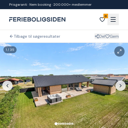
Spring til indhold
Prisgaranti · Nem booking · 200.000+ medlemmer
0
Tilbage til søgeresultater
Del
Gem
1
/
35