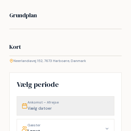
Grundplan
Kort
©
etMap
Neerlandiavej 152, 7673 Harboøre, Danmark
+
−
Vælg periode
Ankomst – Afrejse
Vælg datoer
Gæster