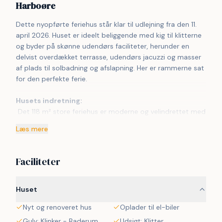
Harboøre
Dette nyopførte feriehus står klar til udlejning fra den 11. 
april 2026. Huset er ideelt beliggende med kig til klitterne 
og byder på skønne udendørs faciliteter, herunder en 
delvist overdækket terrasse, udendørs jacuzzi og masser 
af plads til solbadning og afslapning. Her er rammerne sat 
for den perfekte ferie.
Husets indretning:
 Det 118 m² store feriehus er moderne og velindrettet med 
god plads og høj funktionalitet. Det centrale køkken/alrum 
Læs mere
er kombineret med en hyggelig opholdsstue – husets 
hjerte, hvor hele familien kan være sammen, uanset om 
der laves mad, spilles spil eller ses film. I alrummet findes 
Faciliteter
også en indbydende alkove, perfekt til afslapning. Store 
vinduespartier giver masser af lys og udsigt til det smukke 
klitlandskab.
Huset
Nyt og renoveret hus
Oplader til el-biler
Køkkenet er moderne og fuldt udstyret med bl.a. 
induktionskogeplade, indbygningsovn, emhætte, 
Gulv: Klinker - Baderum
Udsigt: Klitter