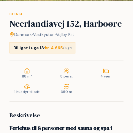
ID 1413
Neerlandiavej 152, Harboøre
Danmark
›
Vestkysten
›
Vejlby Klit
Billigst i uge 13:
kr. 4.665
/ uge
118 m²
8 pers.
4 vær.
1 husdyr tilladt
350 m
Beskrivelse
Feriehus til 8 personer med sauna og spa i