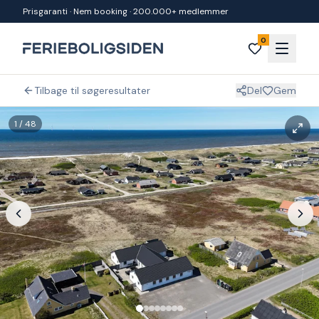
Spring til indhold
Prisgaranti · Nem booking · 200.000+ medlemmer
0
Tilbage til søgeresultater
Del
Gem
1
/
48