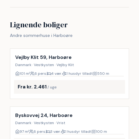
Lignende boliger
Andre sommerhuse i Harboøre
Vejlby Klit 59, Harboøre
Danmark · Vestkysten · Vejlby Klit
101
m²
6 pers.
4 vær.
1 husdyr tilladt
550
m
Fra kr. 2.461
/ uge
Byskovvej 24, Harboøre
Danmark · Vestkysten · Vrist
97
m²
6 pers.
3 vær.
1 husdyr tilladt
100
m