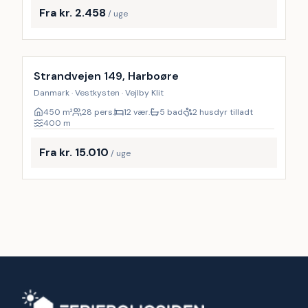
Fra kr. 2.458
/ uge
Inkl. rengøring
Strandvejen 149, Harboøre
Danmark · Vestkysten · Vejlby Klit
450
m²
28 pers.
12 vær.
5 bad
2 husdyr tilladt
400
m
Fra kr. 15.010
/ uge