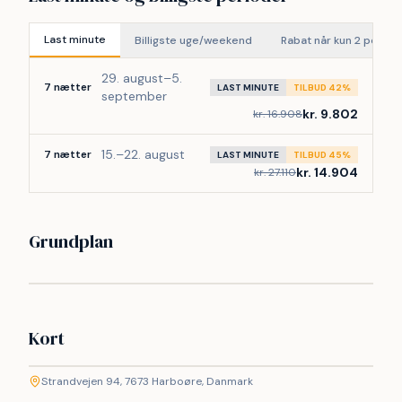
Last minute
Billigste uge/weekend
Rabat når kun 2 perso
29. august–5.
7 nætter
LAST MINUTE
TILBUD 42%
september
kr. 9.802
kr. 16.908
15.–22. august
7 nætter
LAST MINUTE
TILBUD 45%
kr. 14.904
kr. 27.110
Grundplan
Kort
©
etMap
Strandvejen 94, 7673 Harboøre, Danmark
+