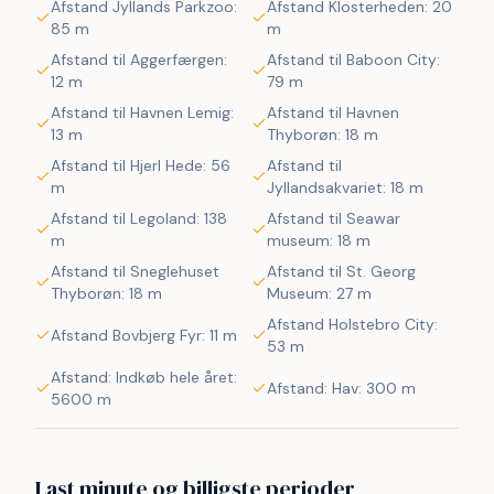
Afstand Jyllands Parkzoo:
Afstand Klosterheden: 20
 Huset er omgivet af i alt 215 m2 terrasser, hvor man altid 
85 m
m
har mulighed for at finde læ på feriens solrige dage. Her 
Afstand til Aggerfærgen:
Afstand til Baboon City:
finder man naturligvis havemøbler samt helt 
12 m
79 m
ekstraordinært både udekøkken/fiskerenseplads og grill. 
Til børnene er der desuden sandkasse og gyngestativ. 
Afstand til Havnen Lemig:
Afstand til Havnen
Dette fantastiske wellness-luksushus er beliggende på en 
13 m
Thyborøn: 18 m
godt 5.000 m2 skøn naturgrund i Vrist kun 300 m fra 
Afstand til Hjerl Hede: 56
Afstand til
Vesterhavet. Grunden ligger centralt i ferienbyen Vrist 
m
Jyllandsakvariet: 18 m
med kun 500 m til indkøb og samtidig ud til fredede 
Afstand til Legoland: 138
Afstand til Seawar
naturområder.
m
museum: 18 m
Afstand til Sneglehuset
Afstand til St. Georg
Ikke rygerhus
Thyborøn: 18 m
Museum: 27 m
Afstand Holstebro City:
Afstand Bovbjerg Fyr: 11 m
53 m
Afstand: Indkøb hele året:
Afstand: Hav: 300 m
5600 m
Last minute og billigste perioder