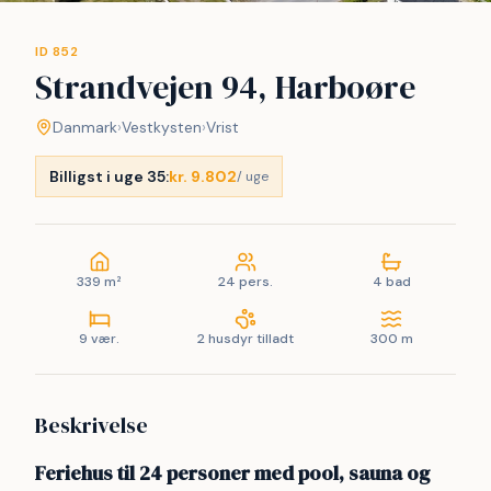
ID 852
Strandvejen 94, Harboøre
Danmark
›
Vestkysten
›
Vrist
Billigst i uge 35:
kr. 9.802
/ uge
339 m²
24 pers.
4 bad
9 vær.
2 husdyr tilladt
300 m
Beskrivelse
Feriehus til 24 personer med pool, sauna og