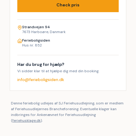
Check pris
Strandvejen 94
7673 Harboøre, Danmark
Ferieboligsiden
Hus nr. 852
Har du brug for hjælp?
Vi sidder klar til at hjælpe dig med din booking.
info@ferieboligsiden.dk
Denne feriebolig udlejes af SJ Feriehusudlejning, som er medlem
af Feriehusudlejernes Brancheforening. Eventuelle klager kan
indbringes for Ankenævnet for Feriehusudlejning
(
feriehusklage.dk
).