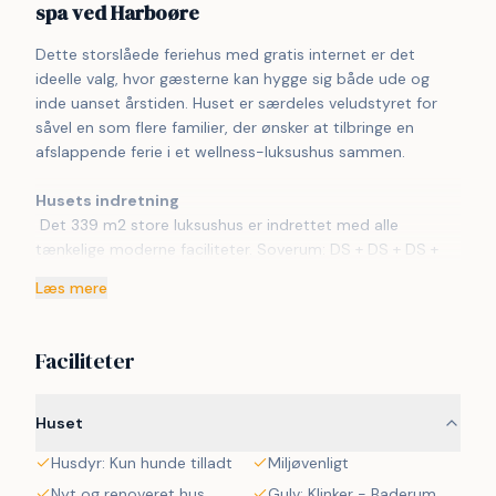
spa ved Harboøre
Dette storslåede feriehus med gratis internet er det 
ideelle valg, hvor gæsterne kan hygge sig både ude og 
inde uanset årstiden. Huset er særdeles veludstyret for 
såvel en som flere familier, der ønsker at tilbringe en 
afslappende ferie i et wellness-luksushus sammen.
Husets indretning
 Det 339 m2 store luksushus er indrettet med alle 
tænkelige moderne faciliteter. Soverum: DS + DS + DS + 
DS + DS + 2S + 2S + 2S + 2S, og dertil kommer 3 store 
Læs mere
hemse alle med madrasser (185 x 70 cm) og hyggestole 
til de mindste. Rummeligt, lyst og venlig køkken/alrum 
med store vinduespartier. Køkkenet er meget veludstyret 
Faciliteter
og velindrettet med bl.a. komfurer med ovne, mikroovn 
samt et stort køleskab med fryser. Fladskærms-TV på alle 
3 hemse og radio. Huset er indrettet med et stort 
Huset
aktivitetsrum med TV, billard, bordtennisbord, 
Husdyr: Kun hunde tilladt
Miljøvenligt
bordfodbold, et hyggeområde med sofaer og en rigtig 
bar med amerikaner køleskab. Flot pool/wellnessrum hvor 
Nyt og renoveret hus
Gulv: Klinker - Baderum