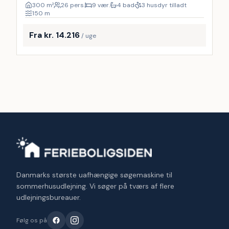
300
m²
26 pers.
9 vær.
4 bad
3 husdyr tilladt
150
m
Fra kr. 14.216
/ uge
Danmarks største uafhængige søgemaskine til
sommerhusudlejning. Vi søger på tværs af flere
udlejningsbureauer.
Følg os på