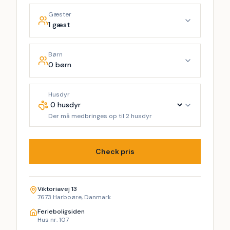
Gæster
1 gæst
Børn
0 børn
Husdyr
Der må medbringes op til 2 husdyr
Check pris
Viktoriavej 13
7673 Harboøre, Danmark
Ferieboligsiden
Hus nr. 107