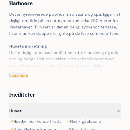
Harboøre
Dette nyrenoverede poolhus med sauna og spa, ligger i et 
dejligt område på en naturgrund kun cirka 200 meter fra 
Vesterhavet. Til huset er der en dejlig, sydvendt terrasse, 
hvor man kan slappe eller grille på de lyse sommeraftener.
Husets indretning
Dette dejlige poolhus har fået en total renovering og står 
lyst og dejligt. Helt nyt køkken som er kombineret med 
stuen, hvorfra der er direkte udgang til den dejlige, 
sydvendte terrasse. Således kan man gå direkte fra 
Læs mere
køkkenet med forsyninger til gæsterne udenfor eller til 
spisebordet i stuen. Køkkenet er veludstyret med 
mikrobølgeovn, opvaskemaskine, køle-fryseskab, separat 
Faciliteter
fryser på 50 liter og et glaskeramisk komfur. I stuen er der 
et stort Smart-TV, hvor man kan se DR1 eller tyske 
parabolkanaler, der er desuden mulighed for at streame 
Huset
TV / Radio / Apps, som I selv har et abonnement til. 
Husdyr: Kun hunde tilladt
Hav - gåafstand
Opholdsstuen byder dog også på en hyggelig sofagruppe 
med kig ind til poolrummet samt en brændeovn som 
Gulv: Klinker - Baderum
Udsigt: Klitter