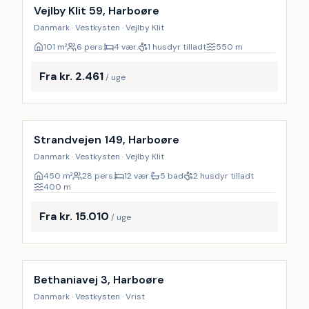
Vejlby Klit 59, Harboøre
Danmark · Vestkysten · Vejlby Klit
101
m²
6 pers.
4 vær.
1 husdyr tilladt
550
m
Fra kr. 2.461
/ uge
Inkl. rengøring
Strandvejen 149, Harboøre
Danmark · Vestkysten · Vejlby Klit
450
m²
28 pers.
12 vær.
5 bad
2 husdyr tilladt
400
m
Fra kr. 15.010
/ uge
Inkl. rengøring
Bethaniavej 3, Harboøre
Danmark · Vestkysten · Vrist