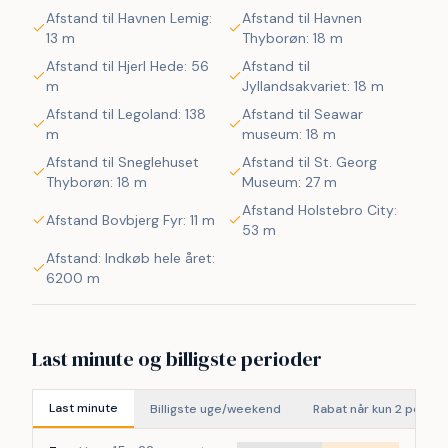
mere. Ca. 600 m fra huset ligger områdets købmand som 
Afstand til Havnen Lemig:
Afstand til Havnen
er sæsonåbnet, her kan der købes dagligvarer og 
13 m
Thyborøn: 18 m
rundstykker. På den anden side af vejen ligger områdets 
Afstand til Hjerl Hede: 56
Afstand til
lille Cafe som også har sæsonåbent. Området omkring 
m
Jyllandsakvariet: 18 m
Vejlby Klit er velegnet til gåture og cykelture. Ønsker man 
Afstand til Legoland: 138
Afstand til Seawar
et større udvalg af aktiviteter og seværdigheder så ligger 
m
museum: 18 m
Thyborøn og Lemvig blot en lille køretur væk fra huset. 
Afstand til Sneglehuset
Afstand til St. Georg
Begge byer byder på flere aktiviteter, butikker og 
Thyborøn: 18 m
Museum: 27 m
restauranter. Et dejligt nyrenoveret poolhus med god 
plads til familien eller hvis man er flere par som ønsker at 
Afstand Holstebro City:
Afstand Bovbjerg Fyr: 11 m
53 m
bo sammen.
Afstand: Indkøb hele året:
6200 m
Last minute og billigste perioder
Last minute
Billigste uge/weekend
Rabat når kun 2 perso