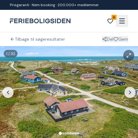
Spring til indhold
Prisgaranti · Nem booking · 200.000+ medlemmer
0
Tilbage til søgeresultater
Del
Gem
1
/
32