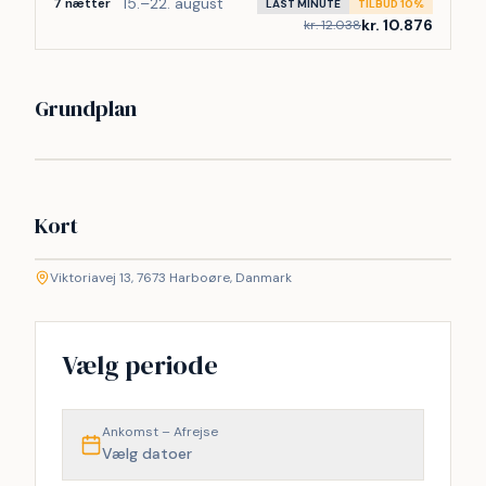
15.–22. august
7 nætter
LAST MINUTE
TILBUD 10%
kr. 10.876
kr. 12.038
Grundplan
Kort
©
etMap
Viktoriavej 13, 7673 Harboøre, Danmark
+
−
Vælg periode
Ankomst – Afrejse
Vælg datoer