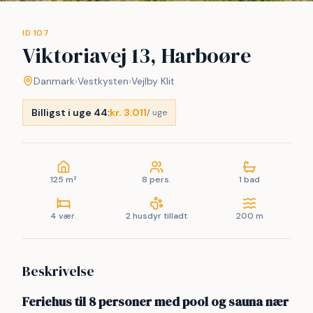
ID 107
Viktoriavej 13, Harboøre
Danmark
›
Vestkysten
›
Vejlby Klit
Billigst i uge 44:
kr. 3.011
/ uge
125 m²
8 pers.
1 bad
4 vær.
2 husdyr tilladt
200 m
Beskrivelse
Feriehus til 8 personer med pool og sauna nær