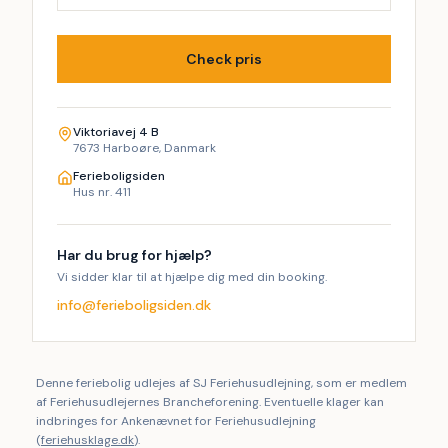
Check pris
Viktoriavej 4 B
7673 Harboøre, Danmark
Ferieboligsiden
Hus nr. 411
Har du brug for hjælp?
Vi sidder klar til at hjælpe dig med din booking.
info@ferieboligsiden.dk
Denne feriebolig udlejes af SJ Feriehusudlejning, som er medlem
af Feriehusudlejernes Brancheforening. Eventuelle klager kan
indbringes for Ankenævnet for Feriehusudlejning
(
feriehusklage.dk
).