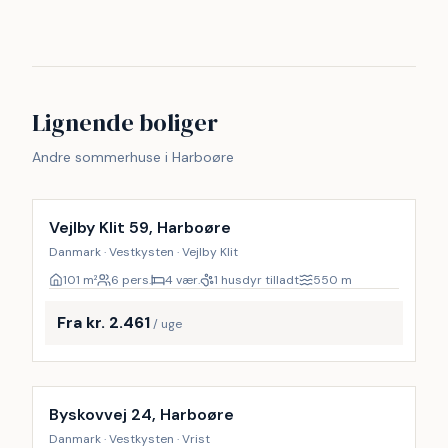
Lignende boliger
Andre sommerhuse i Harboøre
Vejlby Klit 59, Harboøre
Danmark · Vestkysten · Vejlby Klit
101
m²
6 pers.
4 vær.
1 husdyr tilladt
550
m
Fra kr. 2.461
/ uge
Byskovvej 24, Harboøre
Danmark · Vestkysten · Vrist