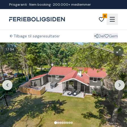
Spring til indhold
Prisgaranti · Nem booking · 200.000+ medlemmer
0
Tilbage til søgeresultater
Del
Gem
1
/
34