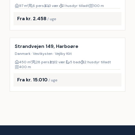
97
m²
6 pers.
3 vær.
1 husdyr tilladt
100
m
Fra kr. 2.458
/ uge
Inkl. rengøring
Strandvejen 149, Harboøre
Danmark · Vestkysten · Vejlby Klit
450
m²
28 pers.
12 vær.
5 bad
2 husdyr tilladt
400
m
Fra kr. 15.010
/ uge