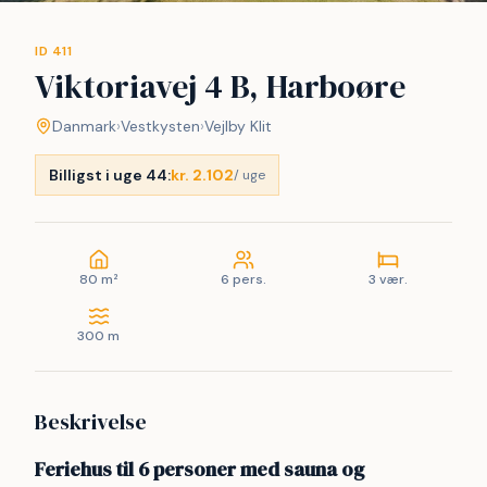
ID 411
Viktoriavej 4 B, Harboøre
Danmark
›
Vestkysten
›
Vejlby Klit
Billigst i uge 44:
kr. 2.102
/ uge
80 m²
6 pers.
3 vær.
300 m
Beskrivelse
Feriehus til 6 personer med sauna og