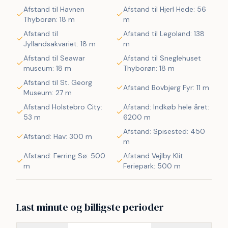
byder på nye maleriske oplevelse. I sæsonen kan du hente 
Afstand til Havnen
Afstand til Hjerl Hede: 56
morgenbrød, købmandsvarer eller måske invitere familien 
Thyborøn: 18 m
m
ud at spise kun ca. 5 min på gåben fra huset. Så hvad 
Afstand til
Afstand til Legoland: 138
enten du er til aktiv ferie eller total afslapning danner 
Jyllandsakvariet: 18 m
m
dette dejlige feriehus den perfekte ramme både hvad 
Afstand til Seawar
Afstand til Sneglehuset
angår hus, beliggenhed og omgivelser.
museum: 18 m
Thyborøn: 18 m
Afstand til St. Georg
Afstand Bovbjerg Fyr: 11 m
Museum: 27 m
Afstand Holstebro City:
Afstand: Indkøb hele året:
53 m
6200 m
Afstand: Spisested: 450
Afstand: Hav: 300 m
m
Afstand: Ferring Sø: 500
Afstand Vejlby Klit
m
Feriepark: 500 m
Last minute og billigste perioder