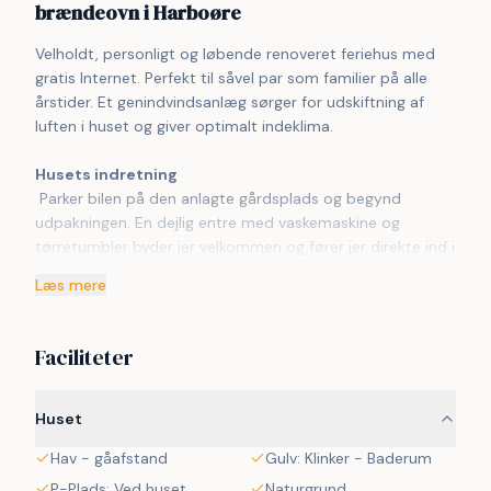
brændeovn i Harboøre
Velholdt, personligt og løbende renoveret feriehus med 
gratis Internet. Perfekt til såvel par som familier på alle 
årstider. Et genindvindsanlæg sørger for udskiftning af 
luften i huset og giver optimalt indeklima.
Husets indretning
 Parker bilen på den anlagte gårdsplads og begynd 
udpakningen. En dejlig entre med vaskemaskine og 
tørretumbler byder jer velkommen og fører jer direkte ind i 
den lyse og venlige opholdsstue. 3 soverum (1DS, 1DS, 
Læs mere
2ES). Dejligt Køkkenhjørne med alt i service og køkkengrej. 
Quooker Vandhane. Komfur med glaskeramiske 
kogeplader, emhætte som er integreret i loftet, mikroovn, 
Faciliteter
opvaskemaskine og køleskab med lille fryseboks. Tæt ved 
køkkenet står spisebordet til 6 personer med en hyggelig 
bænk og 4 stole. Opholdsstuen har dejlige lædermøbler 
Huset
hvorfra såvel danske som tyske kanaler kan ses på husets 
Hav - gåafstand
Gulv: Klinker - Baderum
fladskærm, der er desuden Chromecast så I kan streame 
Apps/TV/Radio så I kan streame de ting som I selv har et 
P-Plads: Ved huset
Naturgrund