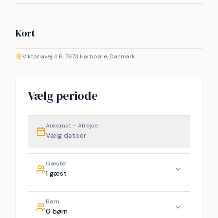
Kort
©
etMap
Viktoriavej 4 B, 7673 Harboøre, Danmark
+
−
Vælg periode
Ankomst – Afrejse
Vælg datoer
Gæster
1 gæst
Børn
0 børn