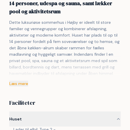
14 personer, udespa og sauna, samt lækker
pool og aktivitetsrum
Dette luksuriøse sommerhus i Højby er ideelt til store 
familier og vennegrupper og kombinerer afslapning, 
aktiviteter og moderne komfort. Huset har plads til op til 
14 personer fordelt på fem soveværelser og to hemse, og 
det åbne køkken-alrum skaber rammen for fælles 
madlavning og hyggeligt samvær. Indendørs finder I en 
privat pool, spa, sauna og et aktivitetsrum med spil som 
billard, bordtennis og dart, mens terrassen med grill og 
havemøbler indbyder til afslapning under åben himmel. 
Området byder på spændende attraktioner som Geopark 
Læs mere
Odsherred, Sommerland Sjælland og en af Sjællands 
bedste sandstrande, perfekt til badning. Naturen kan 
udforskes ved Korevlerne, og der er mulighed for golf, 
Faciliteter
kunstoplevelser og nem adgang til København, kun en 
time væk. Dette sommerhus sikrer en mindeværdig ferie 
for alle aldre. Bemærk venligst at dette VillaVilla-hus ikke 
Huset
udlejes til ungdomsgrupper.
Lader til elbil: Type 2 -