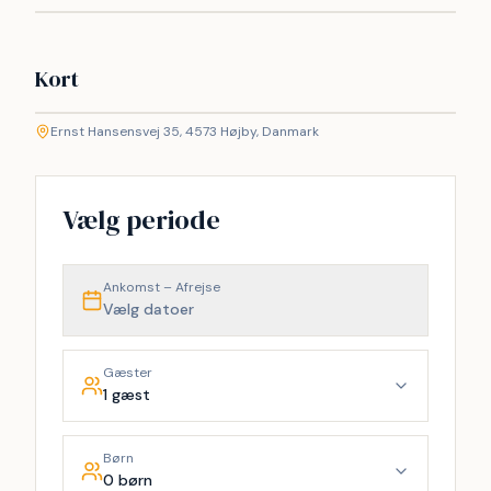
Kort
©
etMap
Ernst Hansensvej 35, 4573 Højby, Danmark
+
−
Vælg periode
Ankomst – Afrejse
Vælg datoer
Gæster
1 gæst
Børn
0 børn