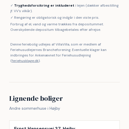
✓
Tryghedsforsikring er inkluderet
i lejen (dækker afbestilling
jf. VV's vilkår).
✓ Rengøring er obligatorisk og indgår i den viste pris.
Forbrug af el, vand og varme trækkes fra depositummet.
Overskydende depositum tilbagebetales efter afrejse.
Denne feriebolig udlejes af VillaVilla, som er medlem af
Feriehusudlejernes Brancheforening. Eventuelle klager kan
indbringes for Ankenævnet for Feriehusudlejning
(
feriehusklage.dk
).
Lignende boliger
Andre sommerhuse i Højby
Inkl. rengøring
9
%
Ernst Hansensvej 37, Højby