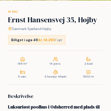
ID 592
Ernst Hansensvej 35, Højby
Danmark
›
Sjælland
›
Højby
Billigst i uge 49:
kr. 14.293
/ uge
199 m²
14 pers.
2 bad
5 vær.
3 husdyr tilladt
1900 m
Beskrivelse
Luksuriøst poolhus i Odsherred med plads til