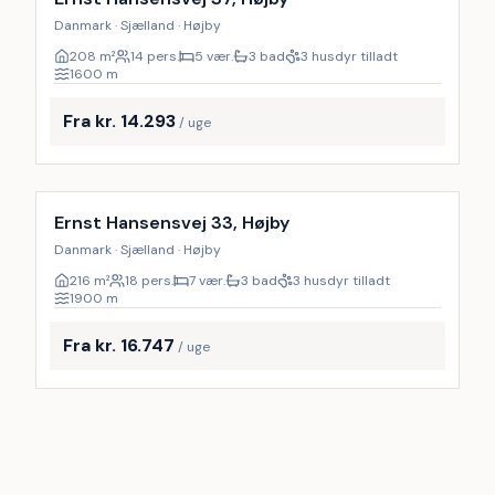
Danmark · Sjælland · Højby
208
m²
14 pers.
5 vær.
3 bad
3 husdyr tilladt
1600
m
Fra kr. 14.293
/ uge
Inkl. rengøring
17
%
Ernst Hansensvej 33, Højby
Danmark · Sjælland · Højby
216
m²
18 pers.
7 vær.
3 bad
3 husdyr tilladt
1900
m
Fra kr. 16.747
/ uge