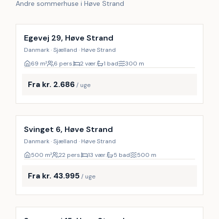
Andre sommerhuse i Høve Strand
Egevej 29, Høve Strand
Danmark · Sjælland · Høve Strand
69
m²
6 pers.
2 vær.
1 bad
300
m
Fra kr. 2.686
/ uge
Inkl. rengøring
Svinget 6, Høve Strand
Danmark · Sjælland · Høve Strand
500
m²
22 pers.
13 vær.
5 bad
500
m
Fra kr. 43.995
/ uge