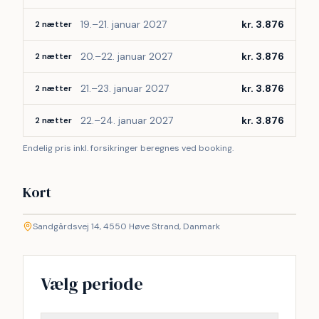
19.–21. januar 2027
kr. 3.876
2 nætter
20.–22. januar 2027
kr. 3.876
2 nætter
21.–23. januar 2027
kr. 3.876
2 nætter
22.–24. januar 2027
kr. 3.876
2 nætter
Endelig pris inkl. forsikringer beregnes ved booking.
Kort
©
etMap
Sandgårdsvej 14, 4550 Høve Strand, Danmark
+
−
Vælg periode