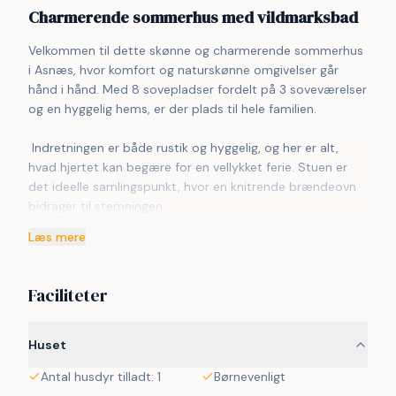
Charmerende sommerhus med vildmarksbad
Velkommen til dette skønne og charmerende sommerhus 
i Asnæs, hvor komfort og naturskønne omgivelser går 
hånd i hånd. Med 8 sovepladser fordelt på 3 soveværelser 
og en hyggelig hems, er der plads til hele familien.
 Indretningen er både rustik og hyggelig, og her er alt, 
hvad hjertet kan begære for en vellykket ferie. Stuen er 
det ideelle samlingspunkt, hvor en knitrende brændeovn 
bidrager til stemningen.
Læs mere
 Køkkenet er fuldt udstyret og indbyder til fælles 
madlavning. Efter dagens aktiviteter kan I forkæle jer selv 
med et dyb i spabadet eller det udendørs vildmarksbad.
Faciliteter
 Udendørs venter en delvist overdækket terrasse, ideel til 
sommerens måltider og grillhygge. Der er også en plads til 
Huset
leg, så de små kan brænde energi af.
Antal husdyr tilladt: 1
Børnevenligt