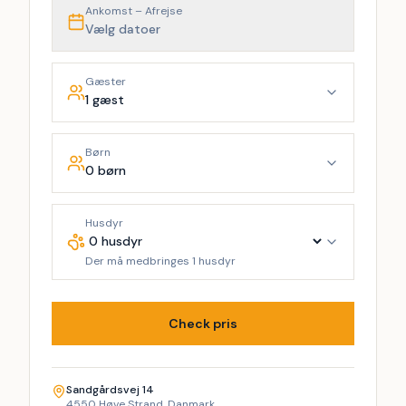
Ankomst – Afrejse
Vælg datoer
Gæster
1 gæst
Børn
0 børn
Husdyr
Der må medbringes 1 husdyr
Check pris
Sandgårdsvej 14
4550 Høve Strand, Danmark