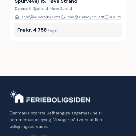
Spurvevej 15, Høve Strand
Danmark · Sjælland · Høve Strand
107
m²
4 pers.
3 vær.
1 bad
1 husdyr tilladt
600
m
Fra kr. 4.758
/ uge
Danmarks største uafhængige søgemaskine til
sommerhusudlejning. Vi søger på tværs af flere
udlejningsbureauer.