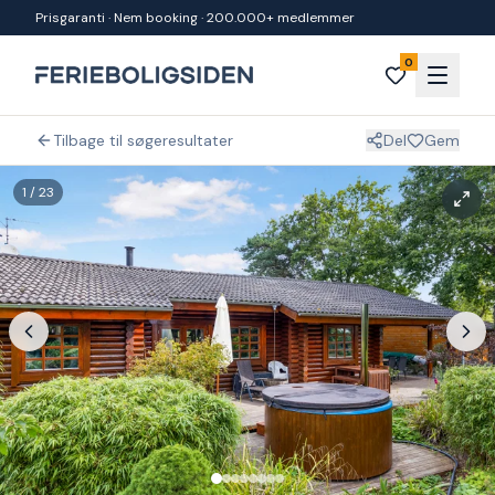
Spring til indhold
Prisgaranti · Nem booking · 200.000+ medlemmer
0
Tilbage til søgeresultater
Del
Gem
1
/
23