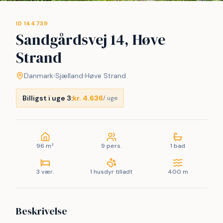
ID 144739
Sandgårdsvej 14, Høve
Strand
Danmark
›
Sjælland
›
Høve Strand
Billigst i uge 3:
kr. 4.636
/ uge
96 m²
9 pers.
1 bad
3 vær.
1 husdyr tilladt
400 m
Beskrivelse