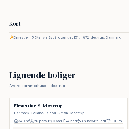
Kort
©
etMap
Elmestien 15 (Kør via Søgårdvænget 15) , 4872 Idestrup, Danmark
+
−
Lignende boliger
Andre sommerhuse i Idestrup
Inkl. rengøring
17
%
Elmestien 9, Idestrup
Danmark · Lolland, Falster & Møn · Idestrup
340
m²
26 pers.
10 vær.
4 bad
3 husdyr tilladt
900
m