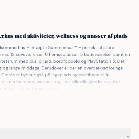
rhus med aktiviteter, wellness og masser af plads
oolsommerhus – et ægte Sammenhus™ – perfekt til store 
e med 12 soveværelser, 6 hemsepladser, 5 badeværelser samt en 
etsrum med bl.a. billard, bordfodbold og PlayStation 5. Det 
ng og lange middage. Derudover er der en overdækket lounge 
 Området byder også på legeplads og multibane til fri 
ldt med samvær, wellness og sjov. VillaVilla glæder sig til at 
e udlejes til ungdomsgrupper.