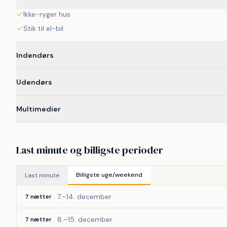
Ikke-ryger hus
Stik til el-bil
Indendørs
Udendørs
Multimedier
Last minute og billigste perioder
Billigste uge/weekend
Last minute
7.–14. december
7 nætter
8.–15. december
7 nætter