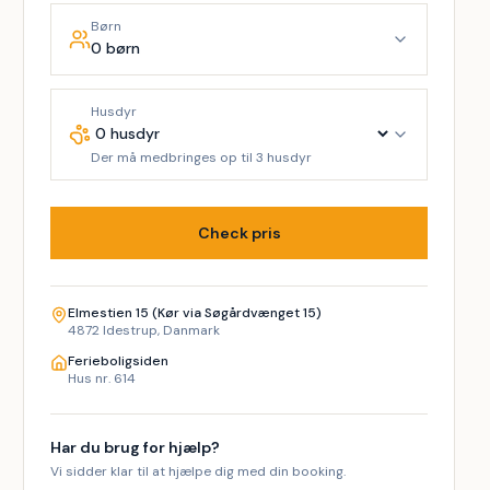
Børn
0 børn
Husdyr
Der må medbringes op til 3 husdyr
Check pris
Elmestien 15 (Kør via Søgårdvænget 15)
4872 Idestrup, Danmark
Ferieboligsiden
Hus nr. 614
Har du brug for hjælp?
Vi sidder klar til at hjælpe dig med din booking.