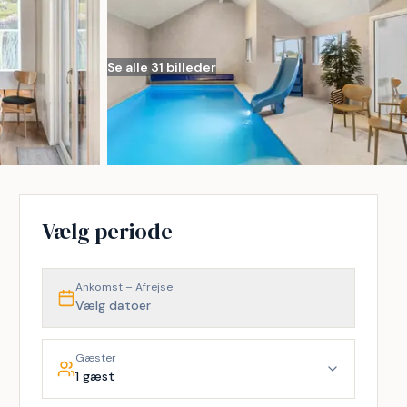
Se alle 31 billeder
Vælg periode
Ankomst – Afrejse
Vælg datoer
Gæster
1 gæst