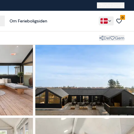
Nyhedsmail
0
Om Ferieboligsiden
Del
Gem