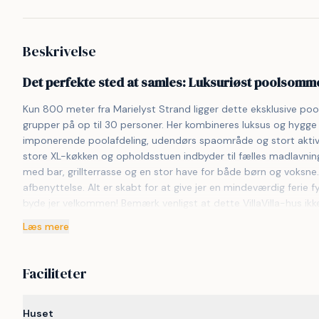
Beskrivelse
Det perfekte sted at samles: Luksuriøst poolsomme
Kun 800 meter fra Marielyst Strand ligger dette eksklusive p
grupper på op til 30 personer. Her kombineres luksus og hygg
imponerende poolafdeling, udendørs spaområde og stort aktivit
store XL-køkken og opholdsstuen indbyder til fælles madlavni
med bar, grillterrasse og en stor have for både børn og voksne.
afbenyttelse. Alt er skabt for at give jer en mindeværdig ferie fy
byde jer velkommen! Bemærk venligst at dette VillaVilla-hus ikk
Læs mere
Faciliteter
Huset