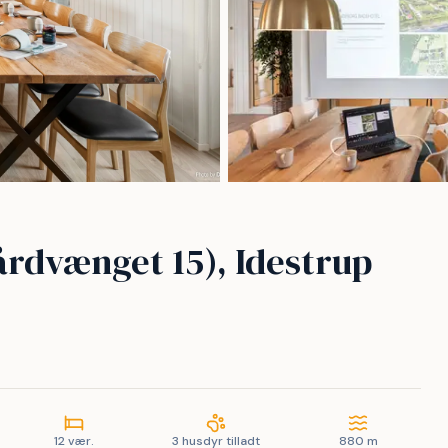
årdvænget 15), Idestrup
12 vær.
3 husdyr tilladt
880 m