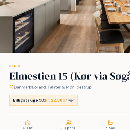
ID 614
Elmestien 15 (Kør via Søg
Danmark
›
Lolland, Falster & Møn
›
Idestrup
Billigst i uge 50:
kr. 22.380
/ uge
370 m²
30 pers.
5 bad