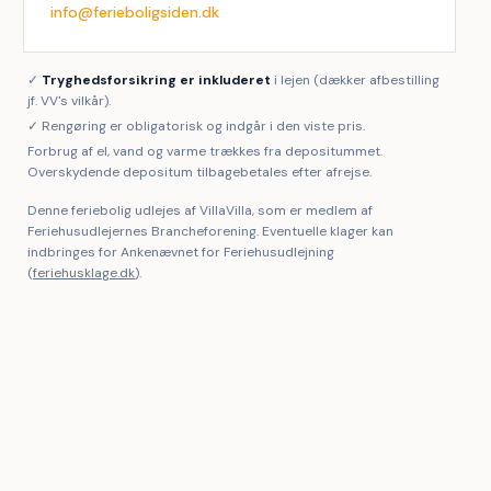
info@ferieboligsiden.dk
✓
Tryghedsforsikring er inkluderet
i lejen (dækker afbestilling
jf. VV's vilkår).
✓ Rengøring er obligatorisk og indgår i den viste pris.
Forbrug af el, vand og varme trækkes fra depositummet.
Overskydende depositum tilbagebetales efter afrejse.
Denne feriebolig udlejes af VillaVilla, som er medlem af
Feriehusudlejernes Brancheforening. Eventuelle klager kan
indbringes for Ankenævnet for Feriehusudlejning
(
feriehusklage.dk
).