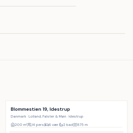
Inkl. rengøring
Blommestien 19, Idestrup
Danmark · Lolland, Falster & Møn · Idestrup
200
m²
14 pers.
6 vær.
2 bad
875
m