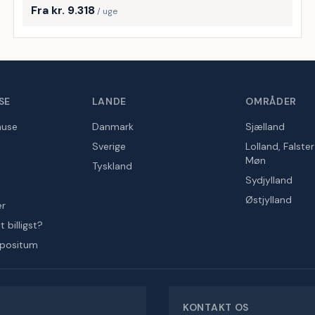
Fra kr. 9.318
/ uge
SE
LANDE
OMRÅDER
huse
Danmark
Sjælland
Sverige
Lolland, Falste
Møn
Tyskland
Sydjylland
Østjylland
er
 billigst?
epositum
KONTAKT OS