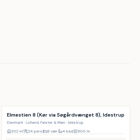
Inkl. rengøring
9
%
Elmestien 8 (Kør via Søgårdvænget 8), Idestrup
Danmark · Lolland, Falster & Møn · Idestrup
302
m²
24 pers.
9 vær.
4 bad
900
m