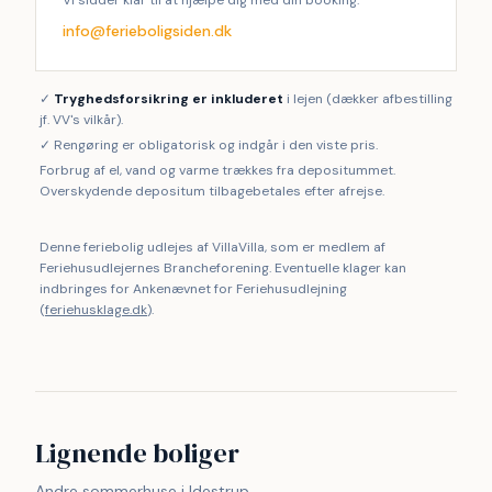
Vi sidder klar til at hjælpe dig med din booking.
info@ferieboligsiden.dk
✓
Tryghedsforsikring er inkluderet
i lejen (dækker afbestilling
jf. VV's vilkår).
✓ Rengøring er obligatorisk og indgår i den viste pris.
Forbrug af el, vand og varme trækkes fra depositummet.
Overskydende depositum tilbagebetales efter afrejse.
Denne feriebolig udlejes af VillaVilla, som er medlem af
Feriehusudlejernes Brancheforening. Eventuelle klager kan
indbringes for Ankenævnet for Feriehusudlejning
(
feriehusklage.dk
).
Lignende boliger
Andre sommerhuse i Idestrup