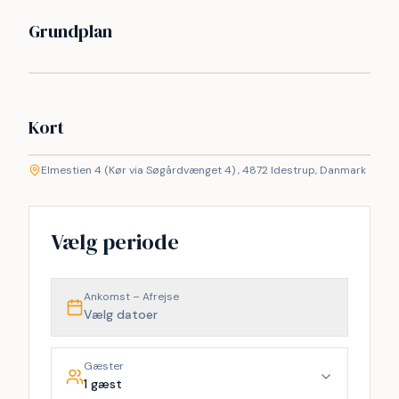
Grundplan
Kort
©
etMap
Elmestien 4 (Kør via Søgårdvænget 4) , 4872 Idestrup, Danmark
+
−
Vælg periode
Ankomst – Afrejse
Vælg datoer
Gæster
1 gæst