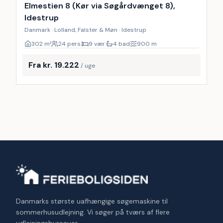
9
%
Elmestien 8 (Kør via Søgårdvænget 8),
Idestrup
Danmark · Lolland, Falster & Møn · Idestrup
302
m²
24 pers.
9 vær.
4 bad
900
m
Fra kr. 19.222
/ uge
Danmarks største uafhængige søgemaskine til
sommerhusudlejning. Vi søger på tværs af flere