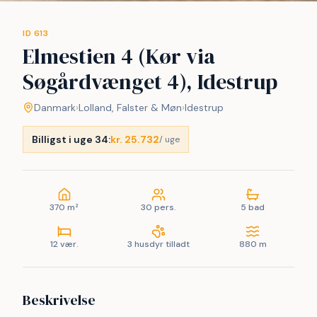
ID 613
Elmestien 4 (Kør via
Søgårdvænget 4), Idestrup
Danmark
›
Lolland, Falster & Møn
›
Idestrup
Billigst i uge 34:
kr. 25.732
/ uge
370 m²
30 pers.
5 bad
12 vær.
3 husdyr tilladt
880 m
Beskrivelse