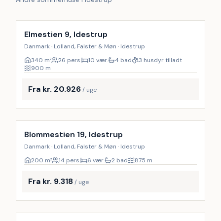
Inkl. rengøring
17
%
Elmestien 9, Idestrup
Danmark · Lolland, Falster & Møn · Idestrup
340
m²
26 pers.
10 vær.
4 bad
3 husdyr tilladt
900
m
Fra kr. 20.926
/ uge
Inkl. rengøring
Blommestien 19, Idestrup
Danmark · Lolland, Falster & Møn · Idestrup
200
m²
14 pers.
6 vær.
2 bad
875
m
Fra kr. 9.318
/ uge
Inkl. rengøring