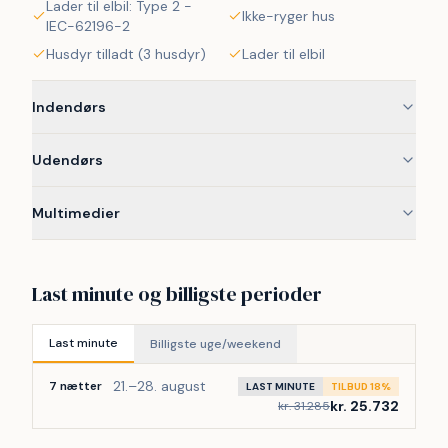
Lader til elbil: Type 2 -
Ikke-ryger hus
IEC-62196-2
Husdyr tilladt (3 husdyr)
Lader til elbil
Indendørs
Udendørs
Multimedier
Last minute og billigste perioder
Last minute
Billigste uge/weekend
21.–28. august
7 nætter
LAST MINUTE
TILBUD 18%
kr. 25.732
kr. 31.285