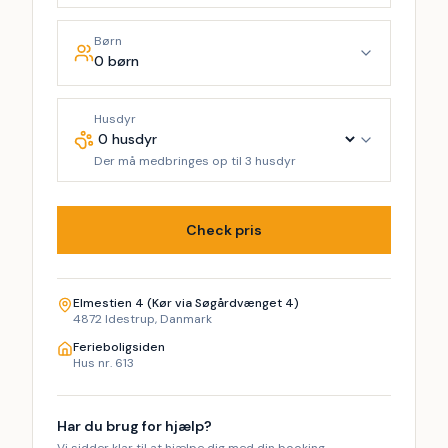
Børn
0 børn
Husdyr
Der må medbringes op til 3 husdyr
Check pris
Elmestien 4 (Kør via Søgårdvænget 4)
4872 Idestrup, Danmark
Ferieboligsiden
Hus nr. 613
Har du brug for hjælp?