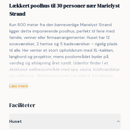
Lækkert poolhus til 30 personer nær Marielyst
Strand
Kun 800 meter fra den børnevenlige Marielyst Strand 
ligger dette imponerende poolhus, perfekt til ferie med 
familie, venner eller firmaarrangementer. Huset har 12 
soveværelser, 2 hemse og 5 badeværelser – rigelig plads 
til alle. Her venter et stort opholdsrum med XL-køkken, 
langbord og projektor, mens poolområdet byder på 
vandleg og afslapning året rundt. Udenfor finder I et 
eksklusivt wellnessområde med spa, sauna, koldtvandskar 
og udebruser. Aktivitetsrummet har billard, bordtennis, 
dart, bordfodbold, bar og vinkøleskab – ideelt til 
Læs mere
hyggelige aftener. Den store terrasse indbyder til grill og 
samvær, mens haven har gynger til børnene. Nær huset er 
der både multibane og fælles legeplads. To el-
Faciliteter
ladestandere gør det nemt at lade bilen. Dette 
Sammenhus™ fra VillaVilla kombinerer luksus, fællesskab 
og oplevelser midt i populære Marielyst. Bemærk venligst 
Huset
at dette VillaVilla-hus ikke udlejes til ungdomsgrupper.