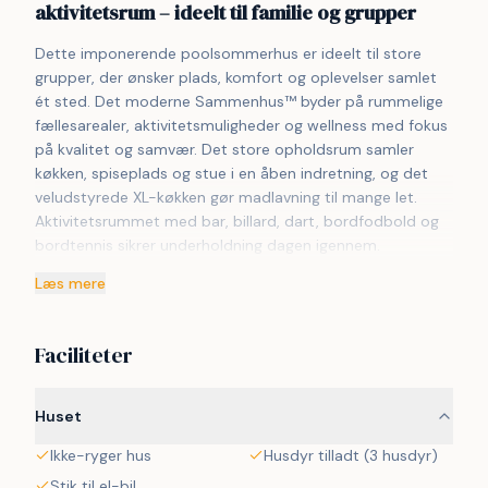
aktivitetsrum – ideelt til familie og grupper
Dette imponerende poolsommerhus er ideelt til store 
grupper, der ønsker plads, komfort og oplevelser samlet 
ét sted. Det moderne Sammenhus™ byder på rummelige 
fællesarealer, aktivitetsmuligheder og wellness med fokus 
på kvalitet og samvær. Det store opholdsrum samler 
køkken, spiseplads og stue i en åben indretning, og det 
veludstyrede XL-køkken gør madlavning til mange let. 
Aktivitetsrummet med bar, billard, dart, bordfodbold og 
bordtennis sikrer underholdning dagen igennem. 
Poolrummet med indendørs pool og rutsjebane skaber 
Læs mere
vandglæde året rundt, mens udespa, sauna og udebruser 
indbyder til afslapning. Huset rummer 8 værelser samt 
hems med 4 pladser og har 4 badeværelser. Den store 
Faciliteter
terrasse med lounge og grill fuldender oplevelsen, og 
området byder på fælles legeplads og multibane. 
Beliggende i naturskønne Ivenack i Tyskland.

Huset
Ikke-ryger hus
Husdyr tilladt (3 husdyr)
Området er under opbygning, så der kan periodevis 
forekomme byggestøj.

Stik til el-bil