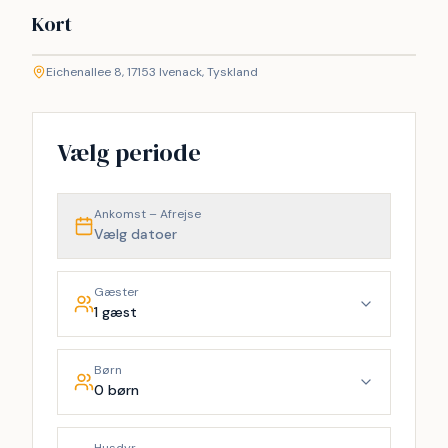
Kort
©
etMap
Eichenallee 8, 17153 Ivenack, Tyskland
+
−
Vælg periode
Ankomst – Afrejse
Vælg datoer
Gæster
1 gæst
Børn
0 børn