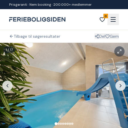
Spring til indhold
Prisgaranti · Nem booking · 200.000+ medlemmer
0
Tilbage til søgeresultater
Del
Gem
1
/
17