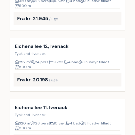
320
m²
26 pers.
10 vær.
4 bad
3 husdyr tilladt
500
m
Fra kr. 21.945
/ uge
Inkl. rengøring
9
%
Eichenallee 12, Ivenack
Tyskland · Ivenack
292
m²
24 pers.
9 vær.
4 bad
3 husdyr tilladt
500
m
Fra kr. 20.198
/ uge
Inkl. rengøring
Eichenallee 11, Ivenack
Tyskland · Ivenack
320
m²
26 pers.
10 vær.
4 bad
3 husdyr tilladt
500
m