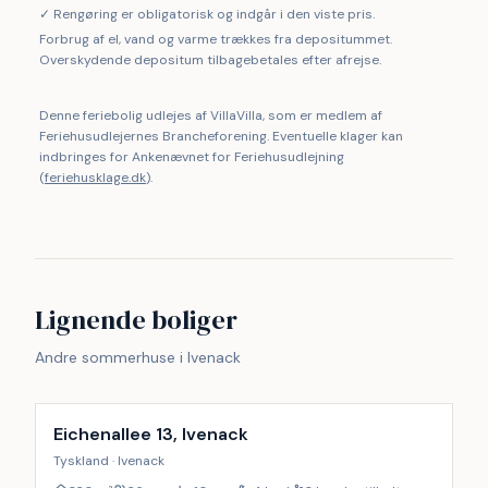
✓ Rengøring er obligatorisk og indgår i den viste pris.
Forbrug af el, vand og varme trækkes fra depositummet.
Overskydende depositum tilbagebetales efter afrejse.
Denne feriebolig udlejes af VillaVilla, som er medlem af
Feriehusudlejernes Brancheforening. Eventuelle klager kan
indbringes for Ankenævnet for Feriehusudlejning
(
feriehusklage.dk
).
Lignende boliger
Andre sommerhuse i Ivenack
Inkl. rengøring
9
%
Eichenallee 13, Ivenack
Tyskland · Ivenack