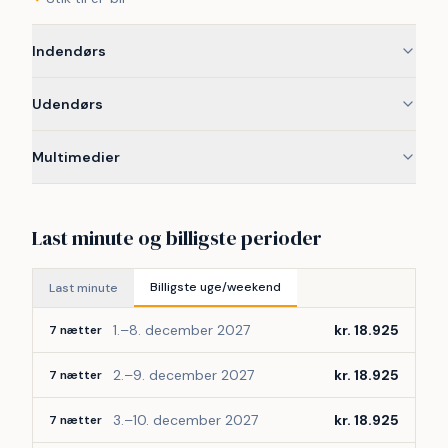
Bemærk venligst, de viste billeder er demo-billeder, da 
Indendørs
huset er under opførelse, så det færdige hus og 
udearealerne kan afvige fra demobillederne. 
Udendørs
Demobillederne kan i nogle tilfælde være AI-genererede.
Multimedier
Last minute og billigste perioder
Billigste uge/weekend
Last minute
1.–8. december 2027
kr. 18.925
7 nætter
2.–9. december 2027
kr. 18.925
7 nætter
3.–10. december 2027
kr. 18.925
7 nætter