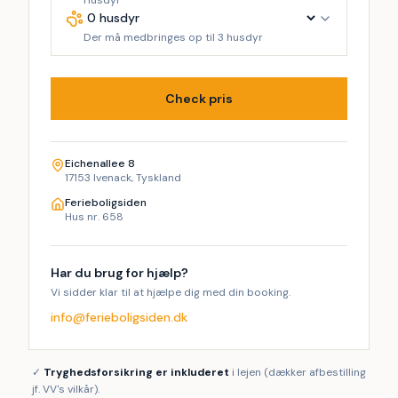
Husdyr
Der må medbringes op til 3 husdyr
Check pris
Eichenallee 8
17153 Ivenack, Tyskland
Ferieboligsiden
Hus nr. 658
Har du brug for hjælp?
Vi sidder klar til at hjælpe dig med din booking.
info@ferieboligsiden.dk
✓
Tryghedsforsikring er inkluderet
i lejen (dækker afbestilling
jf. VV's vilkår).