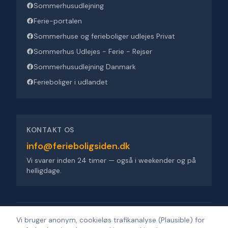
Sommerhusudlejning
Ferie-portalen
Sommerhuse og ferieboliger udlejes Privat
Sommerhus Udlejes - Ferie - Rejser
Sommerhusudlejning Danmark
Ferieboliger i udlandet
KONTAKT OS
info@ferieboligsiden.dk
Vi svarer inden 24 timer — også i weekender og på
helligdage.
Ferieboligsiden ApS
·
Trigevej 9, 8382 Hinnerup
·
CVR 36909676
Vi bruger anonym, cookieløs trafikanalyse (Plausible) for