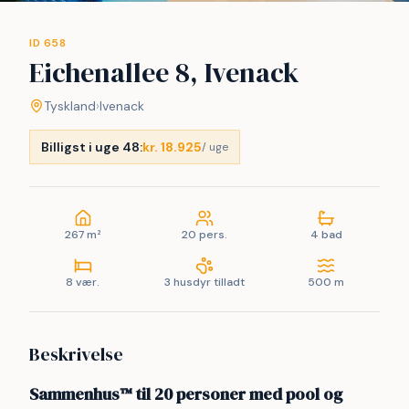
ID 658
Eichenallee 8, Ivenack
Tyskland
›
Ivenack
Billigst i uge 48:
kr. 18.925
/ uge
267 m²
20 pers.
4 bad
8 vær.
3 husdyr tilladt
500 m
Beskrivelse
Sammenhus™ til 20 personer med pool og