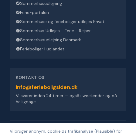
Sommerhusudlejning
Ferie-portalen
Sommerhuse og ferieboliger udlejes Privat
Sommerhus Udlejes - Ferie - Rejser
Sommerhusudlejning Danmark
Ferieboliger i udlandet
KONTAKT OS
info@ferieboligsiden.dk
Vi svarer inden 24 timer — også i weekender og på
helligdage.
Ferieboligsiden ApS
·
Trigevej 9, 8382 Hinnerup
·
CVR 36909676
Vi bruger anonym, cookieløs trafikanalyse (Plausible) for