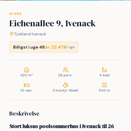
ID 659
Eichenallee 9, Ivenack
Tyskland
›
Ivenack
Billigst i uge 48:
kr. 22.478
/ uge
320 m²
26 pers.
4 bad
10 vær.
3 husdyr tilladt
500 m
Beskrivelse
Stort luksus poolsommerhus i Ivenack til 26