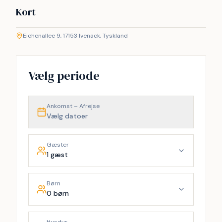
Kort
©
etMap
Eichenallee 9, 17153 Ivenack, Tyskland
+
−
Vælg periode
Ankomst – Afrejse
Vælg datoer
Gæster
1 gæst
Børn
0 børn