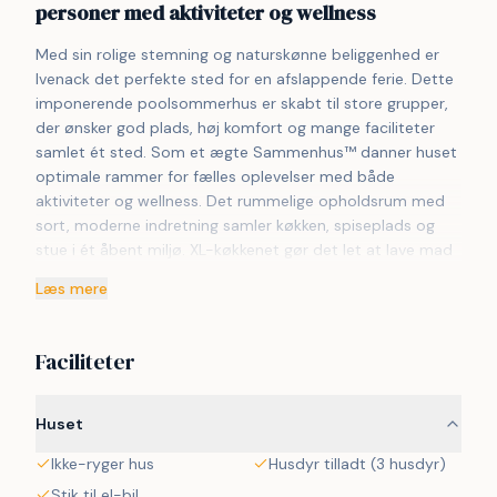
personer med aktiviteter og wellness
Med sin rolige stemning og naturskønne beliggenhed er 
Ivenack det perfekte sted for en afslappende ferie. Dette 
imponerende poolsommerhus er skabt til store grupper, 
der ønsker god plads, høj komfort og mange faciliteter 
samlet ét sted. Som et ægte Sammenhus™ danner huset 
optimale rammer for fælles oplevelser med både 
aktiviteter og wellness. Det rummelige opholdsrum med 
sort, moderne indretning samler køkken, spiseplads og 
stue i ét åbent miljø. XL-køkkenet gør det let at lave mad 
til mange, og det lange spisebord har plads til hele 
Læs mere
selskabet. Aktivitetsrummet med bar, billard, bordtennis, 
dart og bordfodbold bliver hurtigt feriens sociale 
centrum. Poolrummet med rutsjebane sikrer vandglæde 
Faciliteter
året rundt, mens udespa og sauna indbyder til afslapning. 
Huset rummer 10 værelser, hems og 4 badeværelser. 
Terrassen samt fælles legeplads og multibane fuldender 
Huset
ferieoplevelsen.

Ikke-ryger hus
Husdyr tilladt (3 husdyr)
Bemærk venligst, de viste billeder er demo-billeder, da 
Stik til el-bil