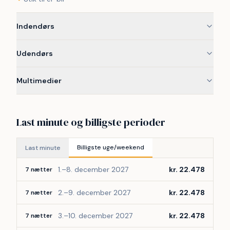
huset er under opførelse, så det færdige hus og 
udearealerne kan afvige fra demobillederne. 
Indendørs
Demobillederne kan i nogle tilfælde være AI-genererede.
Udendørs
Multimedier
Last minute og billigste perioder
Billigste uge/weekend
Last minute
1.–8. december 2027
kr. 22.478
7 nætter
2.–9. december 2027
kr. 22.478
7 nætter
3.–10. december 2027
kr. 22.478
7 nætter