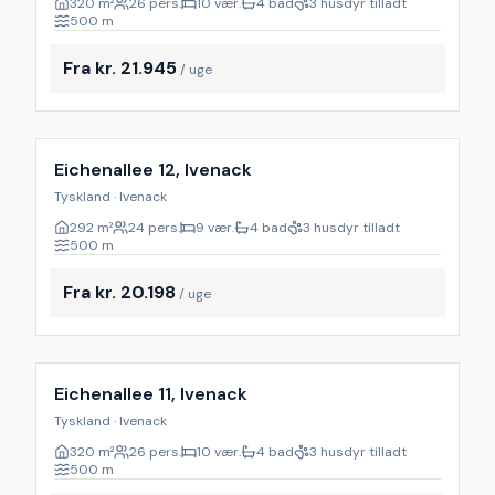
320
m²
26 pers.
10 vær.
4 bad
3 husdyr tilladt
500
m
Fra kr. 21.945
/ uge
Inkl. rengøring
9
%
Eichenallee 12, Ivenack
Tyskland · Ivenack
292
m²
24 pers.
9 vær.
4 bad
3 husdyr tilladt
500
m
Fra kr. 20.198
/ uge
Inkl. rengøring
Eichenallee 11, Ivenack
Tyskland · Ivenack
320
m²
26 pers.
10 vær.
4 bad
3 husdyr tilladt
500
m