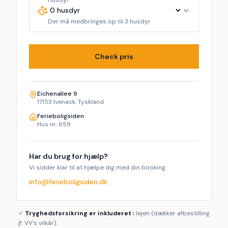
Husdyr
Der må medbringes op til 3 husdyr
Check pris
Eichenallee 9
17153 Ivenack, Tyskland
Ferieboligsiden
Hus nr. 659
Har du brug for hjælp?
Vi sidder klar til at hjælpe dig med din booking.
info@ferieboligsiden.dk
✓
Tryghedsforsikring er inkluderet
i lejen (dækker afbestilling
jf. VV's vilkår).