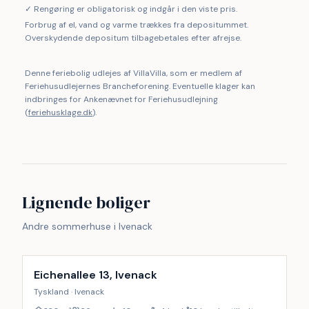
✓ Rengøring er obligatorisk og indgår i den viste pris.
Forbrug af el, vand og varme trækkes fra depositummet.
Overskydende depositum tilbagebetales efter afrejse.
Denne feriebolig udlejes af VillaVilla, som er medlem af
Feriehusudlejernes Brancheforening. Eventuelle klager kan
indbringes for Ankenævnet for Feriehusudlejning
(
feriehusklage.dk
).
Lignende boliger
Andre sommerhuse i Ivenack
Inkl. rengøring
9
%
Eichenallee 13, Ivenack
Tyskland · Ivenack