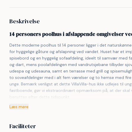
Beskrivelse
14 personers poolhus i afslappende omgivelser v
Dette moderne poolhus til 14 personer ligger i det naturskønne 
for hyggelige gåture og afslapning ved vandet. Huset har et i
spisebord og en hyggelig sofaafdeling, ideelt til samvær med fa
og dart, mens poolafdelingen med vandrutsjebane tilbyder sjov
udespa og udesauna, samt en terrasse med grill og spisemuligh
to soveafdelinger med i alt fem værelser og to hemse med fire
unge. Bemærk venligst at dette VillaVilla-hus ikke udlejes til 
fastboende, gør vi ekstraordinært opmærksom på, at der skal væ
benyttes efter dette tidspunkt.
Læs mere
Faciliteter