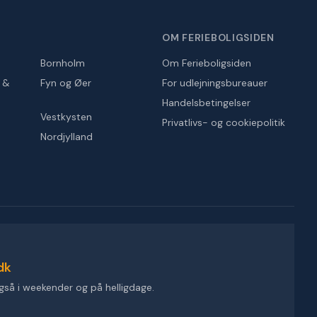
OM FERIEBOLIGSIDEN
Bornholm
Om Ferieboligsiden
r &
Fyn og Øer
For udlejningsbureauer
Handelsbetingelser
Vestkysten
Privatlivs- og cookiepolitik
Nordjylland
dk
gså i weekender og på helligdage.