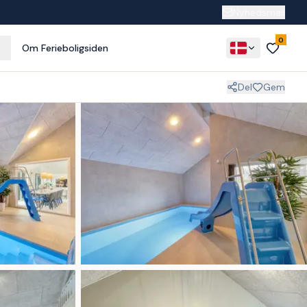
Nyhedsmail
0
Om Ferieboligsiden
Del
Gem