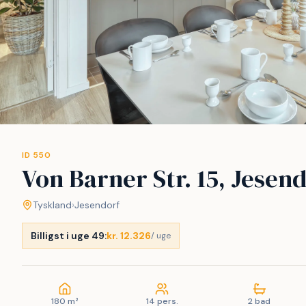
ID 550
Von Barner Str. 15, Jesen
Tyskland
›
Jesendorf
Billigst i uge 49:
kr. 12.326
/ uge
180 m²
14 pers.
2 bad