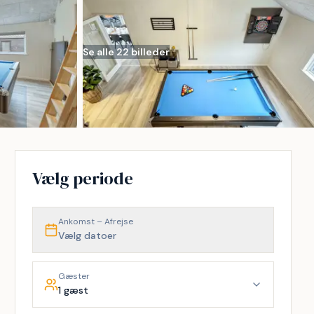
Se alle 22 billeder
Vælg periode
Ankomst – Afrejse
Vælg datoer
Gæster
1 gæst