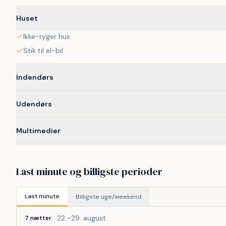
Huset
Ikke-ryger hus
Stik til el-bil
Indendørs
Udendørs
Multimedier
Last minute og billigste perioder
Last minute
Billigste uge/weekend
22.–29. august
7 nætter