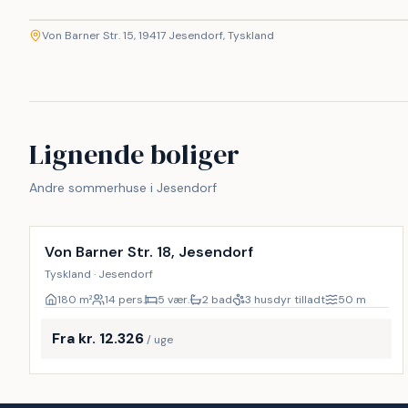
etMap
Von Barner Str. 15, 19417 Jesendorf, Tyskland
+
−
Lignende boliger
Andre sommerhuse i Jesendorf
Inkl. rengøring
27
%
Von Barner Str. 18, Jesendorf
Tyskland · Jesendorf
180
m²
14 pers.
5 vær.
2 bad
3 husdyr tilladt
50
m
Fra kr. 12.326
/ uge