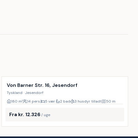
Inkl. rengøring
14
%
Von Barner Str. 16, Jesendorf
Tyskland · Jesendorf
180
m²
14 pers.
5 vær.
2 bad
3 husdyr tilladt
50
m
Fra kr. 12.326
/ uge