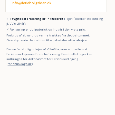
info@ferieboligsiden.dk
✓
Tryghedsforsikring er inkluderet
i lejen (dækker afbestilling
jf. VV's vilkår).
✓ Rengøring er obligatorisk og indgår i den viste pris.
Forbrug af el, vand og varme trækkes fra depositummet.
Overskydende depositum tilbagebetales efter afrejse.
Denne feriebolig udlejes af VillaVilla, som er medlem af
Feriehusudlejernes Brancheforening. Eventuelle klager kan
indbringes for Ankenævnet for Feriehusudlejning
(
feriehusklage.dk
).