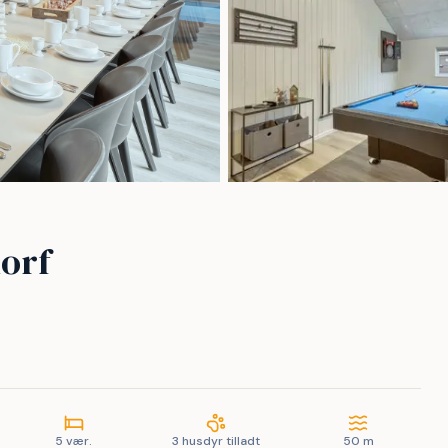
dorf
5 vær.
3 husdyr tilladt
50 m