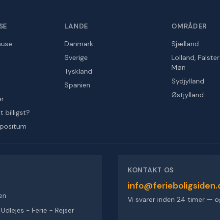
SE
LANDE
OMRÅDER
huse
Danmark
Sjælland
Sverige
Lolland, Falste
Møn
Tyskland
Sydjylland
Spanien
Østjylland
er
 billigst?
epositum
KONTAKT OS
info@ferieboligsiden.
en
Vi svarer inden 24 timer — o
dlejes - Ferie - Rejser