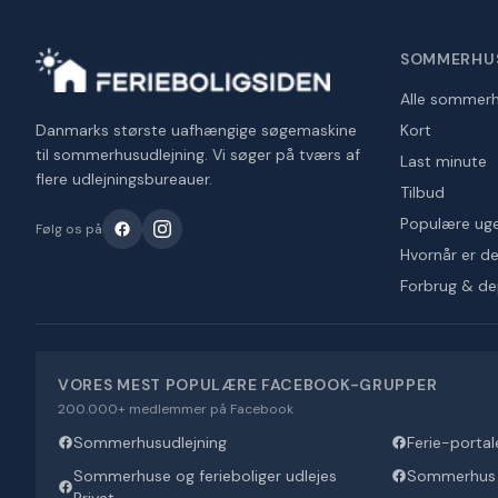
SOMMERHU
Alle sommer
Danmarks største uafhængige søgemaskine
Kort
til sommerhusudlejning. Vi søger på tværs af
Last minute
flere udlejningsbureauer.
Tilbud
Populære ug
Følg os på
Hvornår er det
Forbrug & d
VORES MEST POPULÆRE FACEBOOK-GRUPPER
200.000+ medlemmer på Facebook
Sommerhusudlejning
Ferie-portal
Sommerhuse og ferieboliger udlejes
Sommerhus U