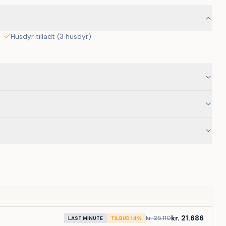
Husdyr tilladt (3 husdyr)
kr. 21.686
kr. 25.110
LAST MINUTE
TILBUD 14%