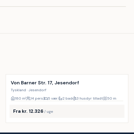
Inkl. rengøring
23
%
Von Barner Str. 17, Jesendorf
Tyskland · Jesendorf
180
m²
14 pers.
5 vær.
2 bad
3 husdyr tilladt
50
m
Fra kr. 12.326
/ uge