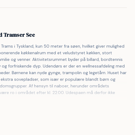
ed Tramser See
Trams i Tyskland, kun 50 meter fra søen, hvilket giver mulighed 
mponerende køkkenalrum med et veludstyret køkken, stort 
milie og venner. Aktivitetsrummet byder på billard, bordtennis 
 og forfriskende dyp. Udendørs er der en wellnessafdeling med 
eder. Børnene kan nyde gynge, trampolin og legetårn. Huset har 
 ekstra sovepladser, som især er populære blandt børn og 
ungdomsgrupper. Af hensyn til naboer, herunder områdets 
re ro i området efter kl. 22.00. Udespaen må derfor ikke 