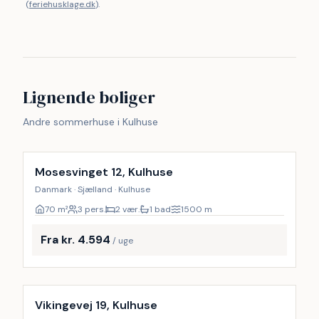
(
feriehusklage.dk
).
Lignende boliger
Andre sommerhuse i Kulhuse
Inkl. rengøring
Mosesvinget 12, Kulhuse
Danmark · Sjælland · Kulhuse
70
m²
3 pers.
2 vær.
1 bad
1500
m
Fra kr. 4.594
/ uge
Vikingevej 19, Kulhuse