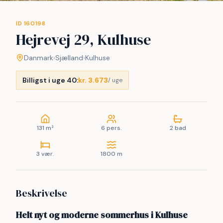
ID 160198
Hejrevej 29, Kulhuse
Danmark
›
Sjælland
›
Kulhuse
Billigst i uge 40:
kr. 3.673
/ uge
131 m²
6 pers.
2 bad
3 vær.
1800 m
Beskrivelse
Helt nyt og moderne sommerhus i Kulhuse