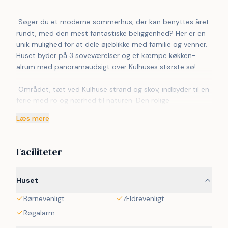
 Søger du et moderne sommerhus, der kan benyttes året 
rundt, med den mest fantastiske beliggenhed? Her er en 
unik mulighed for at dele øjeblikke med familie og venner. 
Huset byder på 3 soveværelser og et kæmpe køkken-
alrum med panoramaudsigt over Kulhuses største sø!
 Området, tæt ved Kulhuse strand og skov, indbyder til en 
ferie med ro og nærhed til naturen. Den rolige 
beliggenhed giver en unik mulighed for afslapning og 
Læs mere
fordybelse i det naturskønne område. Kulhuses største sø 
tilføjer et ekstra strejf af skønhed og ro til ferieopholdet.
Faciliteter
 Uanset årstiden er dette sommerhus et ideelt 
tilflugtssted. Området byder på en lang række 
attraktioner og aktiviteter, der kan nydes året rundt. Fra 
Huset
solrige dage på stranden til vandreture i skoven og 
Børnevenligt
Ældrevenligt
afslappede øjeblikke ved søbredden, er der noget for 
enhver smag.
Røgalarm