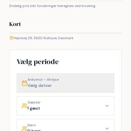
Endelig pris inkl. forsikringer beregnes ved booking.
Kort
©
etMap
Hejrevej 29, 3630 Kulhuse, Danmark
+
−
Vælg periode
Ankomst – Afrejse
Vælg datoer
Gæster
1 gæst
Børn