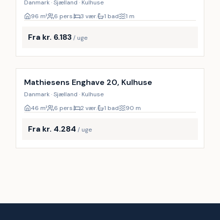
Danmark · Sjælland · Kulhuse
96
m²
6 pers.
3 vær.
1 bad
1
m
Fra kr. 6.183
/ uge
Inkl. rengøring
Mathiesens Enghave 20, Kulhuse
Danmark · Sjælland · Kulhuse
46
m²
6 pers.
2 vær.
1 bad
90
m
Fra kr. 4.284
/ uge