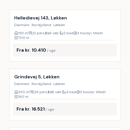
Inkl. rengøring
Helledievej 143, Løkken
Danmark · Nordjylland · Løkken
193
m²
12 pers.
4 vær.
2 bad
3 husdyr tilladt
700
m
Fra kr. 10.410
/ uge
Inkl. rengøring
9
%
Grindevej 5, Løkken
Danmark · Nordjylland · Løkken
250
m²
26 pers.
8 vær.
4 bad
3 husdyr tilladt
180
m
Fra kr. 16.521
/ uge
Inkl. rengøring