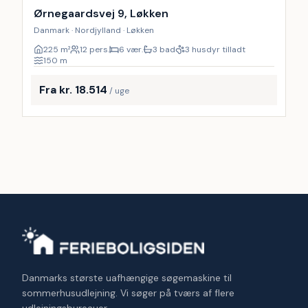
10
%
Ørnegaardsvej 9, Løkken
Danmark · Nordjylland · Løkken
225
m²
12 pers.
6 vær.
3 bad
3 husdyr tilladt
150
m
Fra kr. 18.514
/ uge
Danmarks største uafhængige søgemaskine til
sommerhusudlejning. Vi søger på tværs af flere