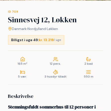
ID 708
Sinnesvej 12, Løkken
Danmark
›
Nordjylland
›
Løkken
Billigst i uge 49:
kr. 13.219
/ uge
165 m²
12 pers.
2 bad
5 vær.
3 husdyr tilladt
550 m
Beskrivelse
Stemningsfuldt sommerhus til 12 personer i