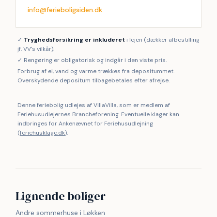
info@ferieboligsiden.dk
✓
Tryghedsforsikring er inkluderet
i lejen (dækker afbestilling
jf. VV's vilkår).
✓ Rengøring er obligatorisk og indgår i den viste pris.
Forbrug af el, vand og varme trækkes fra depositummet.
Overskydende depositum tilbagebetales efter afrejse.
Denne feriebolig udlejes af VillaVilla, som er medlem af
Feriehusudlejernes Brancheforening. Eventuelle klager kan
indbringes for Ankenævnet for Feriehusudlejning
(
feriehusklage.dk
).
Lignende boliger
Andre sommerhuse i Løkken