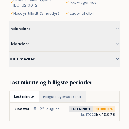
Ikke-ryger hus
IEC-62196-2
Husdyr tilladt (3 husdyr)
Lader til elbil
Indendørs
Udendørs
Multimedier
Last minute og billigste perioder
Last minute
Billigste uge/weekend
15.–22. august
7 nætter
LAST MINUTE
TILBUD 18%
kr. 13.976
kr. 17.020