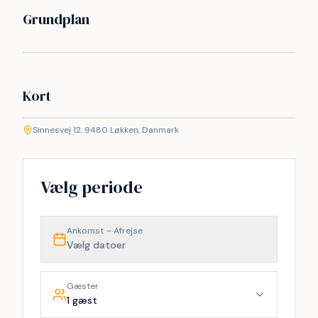
Grundplan
Kort
©
etMap
Sinnesvej 12, 9480 Løkken, Danmark
+
−
Vælg periode
Ankomst – Afrejse
Vælg datoer
Gæster
1 gæst