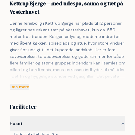
Kettrup Bjerge – med udespa, sauna og tæt på
Vesterhavet
Denne feriebolig i Kettrup Bjerge har plads til 12 personer 
og ligger naturskønt tæt på Vesterhavet, kun ca. 550 
meter fra stranden. Boligen er lys og moderne indrettet 
med åbent køkken, spiseplads og stue, hvor store vinduer 
giver flot udsigt til det kuperede landskab. Her er fem 
soveværelser, to badeværelser og gode rammer for både 
flere familier og større grupper. Indendørs kan I samles om 
billard og bordtennis, mens terrassen indbyder til måltider 
i det fri og hyggelige stunder ved gasgrillen. Det private 
wellnessområde med udespa, udesauna og udebruser 
Læs mere
giver mulighed for afslapning året rundt. Området byder 
på klitter, bakker, strandture og smukke solnedgange, og 
både Løkken, Blokhus og familievenlige oplevelser ligger 
Faciliteter
inden for kort afstand.
Huset
Lader til elbil: Type 2 -