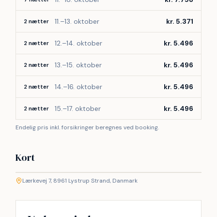
11.–13. oktober
kr. 5.371
2 nætter
12.–14. oktober
kr. 5.496
2 nætter
13.–15. oktober
kr. 5.496
2 nætter
14.–16. oktober
kr. 5.496
2 nætter
15.–17. oktober
kr. 5.496
2 nætter
Endelig pris inkl. forsikringer beregnes ved booking.
Kort
©
etMap
Lærkevej 7, 8961 Lystrup Strand, Danmark
+
−