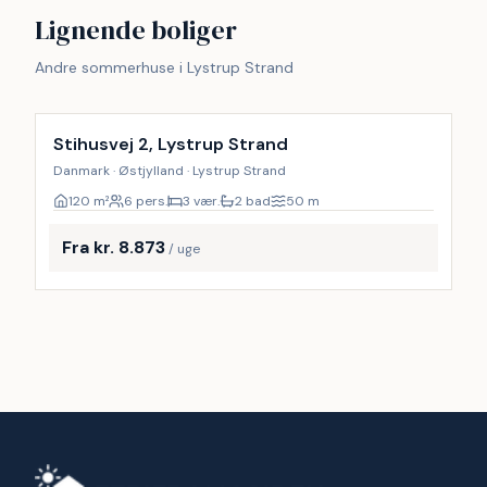
Lignende boliger
Andre sommerhuse i Lystrup Strand
Inkl. rengøring
Stihusvej 2, Lystrup Strand
Danmark · Østjylland · Lystrup Strand
120
m²
6 pers.
3 vær.
2 bad
50
m
Fra kr. 8.873
/ uge