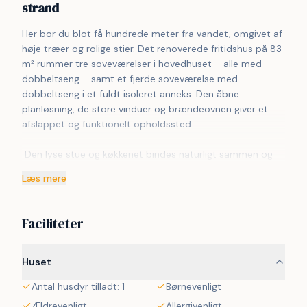
strand
Her bor du blot få hundrede meter fra vandet, omgivet af 
høje træer og rolige stier. Det renoverede fritidshus på 83 
m² rummer tre soveværelser i hovedhuset – alle med 
dobbeltseng – samt et fjerde soveværelse med 
dobbeltseng i et fuldt isoleret anneks. Den åbne 
planløsning, de store vinduer og brændeovnen giver et 
afslappet og funktionelt opholdssted.
 Den lyse stue og køkkenet bindes naturligt sammen og 
åbner mod den store træterrasse, hvor både sol og læ 
Læs mere
findes dagen igennem. Ét af værelserne har direkte 
adgang hertil, og annekset giver fleksible muligheder for 
gæster eller større familier.
Faciliteter
 Terrassen skaber flere udendørs zoner, hvor du kan nyde 
morgenkaffe, middag i skyggen eller aftener i det 
Huset
udendørs spabad. Det overdækkede område giver plads 
Antal husdyr tilladt: 1
Børnevenligt
til grill og samvær, mens haven tilbyder rum til leg, ro og 
små udendørs projekter.
Ældrevenligt
Allergivenligt