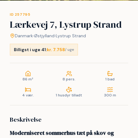
ID 257795
Lærkevej 7, Lystrup Strand
Danmark
›
Østjylland
›
Lystrup Strand
Billigst i uge 41:
kr. 7.758
/ uge
86 m²
8 pers.
1 bad
4 vær.
1 husdyr tilladt
300 m
Beskrivelse
Moderniseret sommerhus tæt på skov og