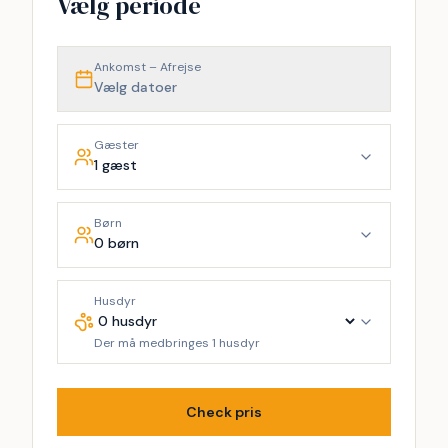
Vælg periode
Ankomst – Afrejse
Vælg datoer
Gæster
1 gæst
Børn
0 børn
Husdyr
Der må medbringes 1 husdyr
Check pris