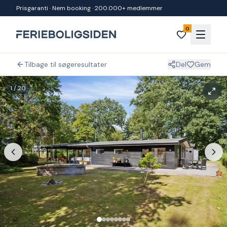
Spring til indhold
Prisgaranti · Nem booking · 200.000+ medlemmer
0
Tilbage til søgeresultater
Del
Gem
1
/
20