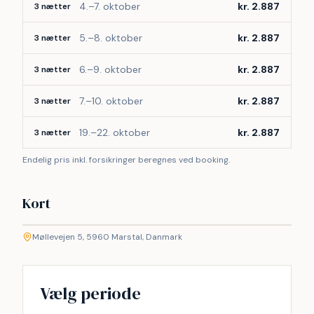
4.–7. oktober
kr. 2.887
3 nætter
5.–8. oktober
kr. 2.887
3 nætter
6.–9. oktober
kr. 2.887
3 nætter
7.–10. oktober
kr. 2.887
3 nætter
19.–22. oktober
kr. 2.887
3 nætter
Endelig pris inkl. forsikringer beregnes ved booking.
Kort
©
etMap
Møllevejen 5, 5960 Marstal, Danmark
+
−
Vælg periode