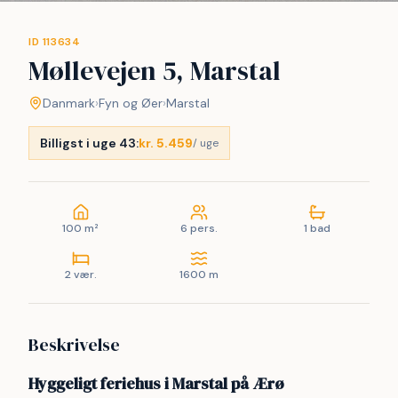
ID 113634
Møllevejen 5, Marstal
Danmark
›
Fyn og Øer
›
Marstal
Billigst i uge 43:
kr. 5.459
/ uge
100 m²
6 pers.
1 bad
2 vær.
1600 m
Beskrivelse
Hyggeligt feriehus i Marstal på Ærø