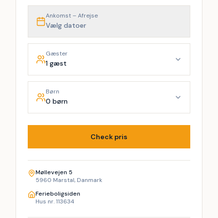
Ankomst – Afrejse
Vælg datoer
Gæster
1 gæst
Børn
0 børn
Check pris
Møllevejen 5
5960 Marstal, Danmark
Ferieboligsiden
Hus nr. 113634