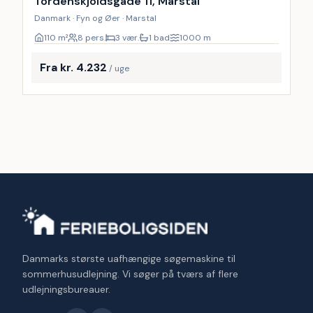
Tordenskjoldsgade 11, Marstal
Danmark · Fyn og Øer · Marstal
110
m²
8 pers.
3 vær.
1 bad
1000
m
Fra kr. 4.232
/ uge
Danmarks største uafhængige søgemaskine til
sommerhusudlejning. Vi søger på tværs af flere
udlejningsbureauer.