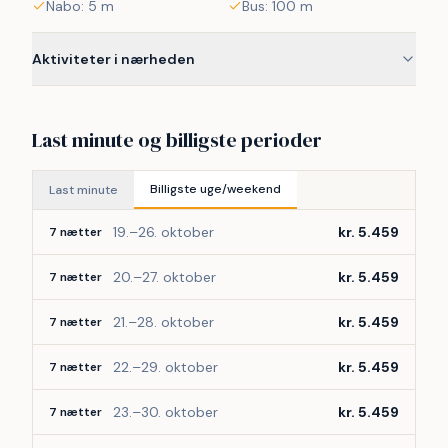
Nabo: 5 m
Bus: 100 m
 Ærø har en meget spændende og alsidig natur. Vitsø Nor 
ved Søby byder på et fantastisk fugle- og dyreliv. På 
Aktiviteter i nærheden
strandene kan man ud over at bade finde rav, forsteninger 
og meget andet. Urehoved, Gråsten Nor, Stokkeby Nor, 
Sjoen og meget mere er uovertrufne naturområder. 
Last minute og billigste perioder
 Langs Ærøs kyster er der desuden et meget fint fiskeri 
efter alle mulige fisk.
Billigste uge/weekend
Last minute
 Ærøskøbing er den kendte Eventyrby, hvor man kan gå 
19.–26. oktober
kr. 5.459
7 nætter
rundt og shoppe, besøge restauranter, nyde havnelivet 
eller blot se på de velbevarede huse.
20.–27. oktober
kr. 5.459
7 nætter
21.–28. oktober
kr. 5.459
7 nætter
22.–29. oktober
kr. 5.459
7 nætter
23.–30. oktober
kr. 5.459
7 nætter