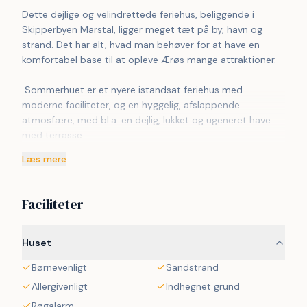
Dette dejlige og velindrettede feriehus, beliggende i 
Skipperbyen Marstal, ligger meget tæt på by, havn og 
strand. Det har alt, hvad man behøver for at have en 
komfortabel base til at opleve Ærøs mange attraktioner.
 Sommerhuet er et nyere istandsat feriehus med 
moderne faciliteter, og en hyggelig, afslappende 
atmosfære, med bl.a. en dejlig, lukket og ugeneret have 
med terrasse. 
Læs mere
 I boligen finder man et stort spisekøkken, stue samt to 
værelser på 1. sal. Der findes opvaskemaskine, 
vaskemaskine, TV med DVD, musikanlæg, microbølegovn 
Faciliteter
og køle/fryseskab.
 Der er desuden trådløst fiberbredbånd i huset.
Huset
 Gæster skal selv medbringe linned, håndklæder, 
Børnevenligt
Sandstrand
viskestykker og klude.
 Sengene i soveværelse 1 er en 180 cm bred seng som står 
Allergivenligt
Indhegnet grund
midt i værelset. Kan skilles ad til to enkeltsenge. I 
Røgalarm