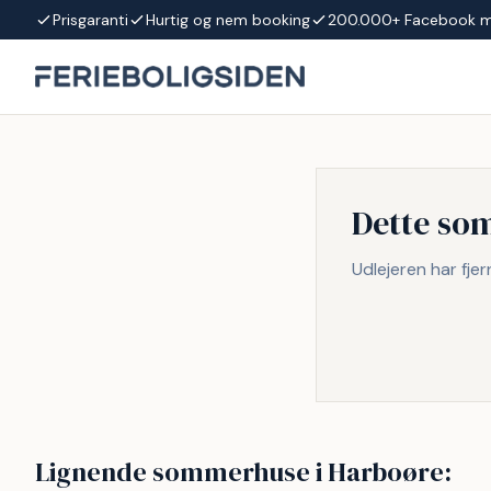
Spring til indhold
Prisgaranti
Hurtig og nem booking
200.000+ Facebook 
Dette so
Udlejeren har fje
Lignende sommerhuse i Harboøre:
Inkl. rengørin