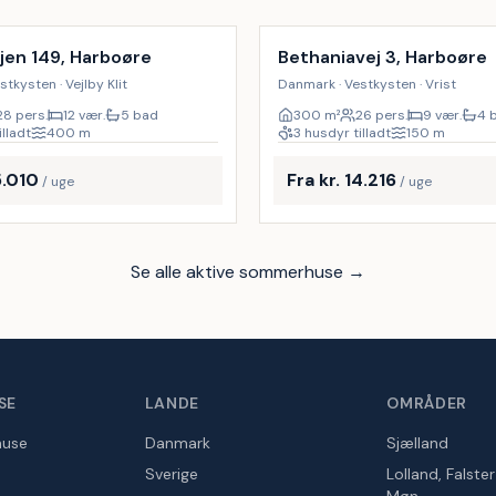
jen 149, Harboøre
Bethaniavej 3, Harboøre
tkysten · Vejlby Klit
Danmark · Vestkysten · Vrist
28 pers.
12 vær.
5 bad
300
m²
26 pers.
9 vær.
4 
illadt
400
m
3 husdyr tilladt
150
m
5.010
Fra kr. 14.216
/ uge
/ uge
Se alle aktive sommerhuse →
SE
LANDE
OMRÅDER
huse
Danmark
Sjælland
Sverige
Lolland, Falste