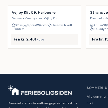
Vejlby Klit 59, Harboøre
Strandve
Danmark · Vestkysten · Vejlby Klit
Danmark · Ves
101
m²
6 pers.
4 vær.
1 husdyr tilladt
450
m²
550
m
2 husdyr t
Fra kr. 2.461
Fra kr. 1
/ uge
SOMMERHU
Alle sommer
Danmarks største uafhængige søgemaskine
Kort