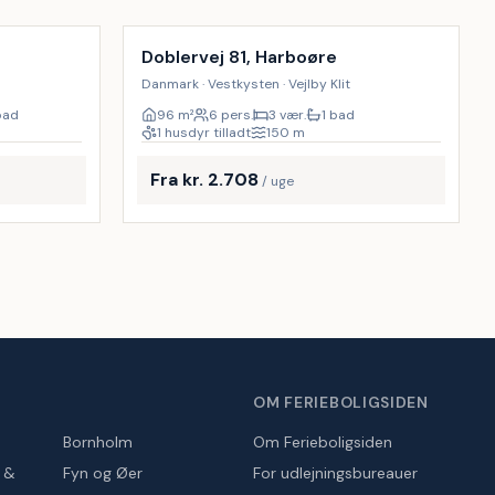
Doblervej 81, Harboøre
Danmark · Vestkysten · Vejlby Klit
bad
96
m²
6 pers.
3 vær.
1 bad
1 husdyr tilladt
150
m
Fra kr. 2.708
/ uge
OM FERIEBOLIGSIDEN
Bornholm
Om Ferieboligsiden
r &
Fyn og Øer
For udlejningsbureauer