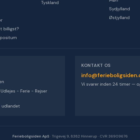
Møn
Tyskland
Sydjylland
Østjylland
er
 billigst?
epositum
KONTAKT OS
info@ferieboligsiden.
en
Vi svarer inden 24 timer — o
dlejes - Ferie - Rejser
 i udlandet
Ferieboligsiden ApS
·
Trigevej 9, 8382 Hinnerup
·
CVR 36909676