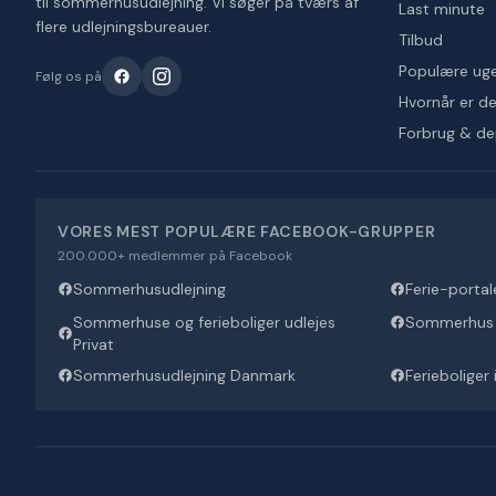
til sommerhusudlejning. Vi søger på tværs af
Last minute
flere udlejningsbureauer.
Tilbud
Populære ug
Følg os på
Hvornår er det
Forbrug & d
VORES MEST POPULÆRE FACEBOOK-GRUPPER
200.000+ medlemmer på Facebook
Sommerhusudlejning
Ferie-portal
Sommerhuse og ferieboliger udlejes
Sommerhus U
Privat
Sommerhusudlejning Danmark
Ferieboliger