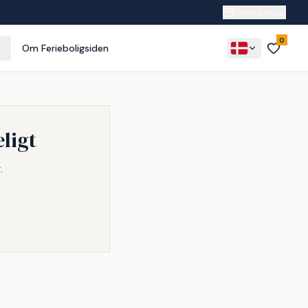
Nyhedsmail
0
Om Ferieboligsiden
ligt
.