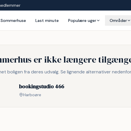
medlemmer
Sommerhuse
Last minute
Populære uger
Områder
mmerhus er ikke længere tilgænge
rnet boligen fra deres udvalg. Se lignende alternativer nedenfor
bookingstudio 466
Harboøre
g
Inkl. rengøring