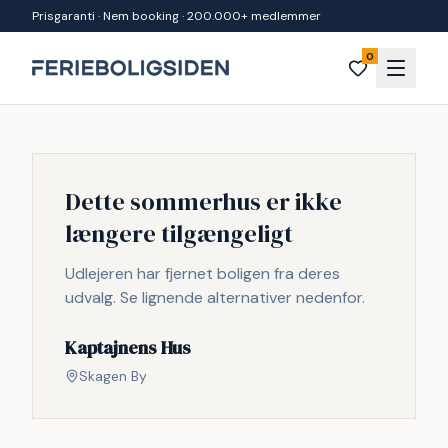
Spring til indhold
Prisgaranti · Nem booking · 200.000+ medlemmer
0
Dette sommerhus er ikke
længere tilgængeligt
Udlejeren har fjernet boligen fra deres
udvalg. Se lignende alternativer nedenfor.
Kaptajnens Hus
Skagen By