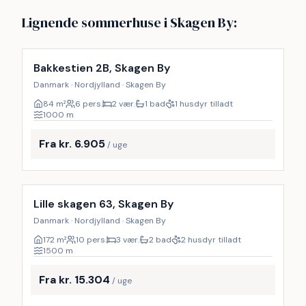
Lignende sommerhuse i Skagen By:
Inkl. rengøring
Bakkestien 2B, Skagen By
Danmark · Nordjylland · Skagen By
84
m²
6 pers.
2 vær.
1 bad
1 husdyr tilladt
1000
m
Fra kr. 6.905
/ uge
Inkl. rengøring
Lille skagen 63, Skagen By
Danmark · Nordjylland · Skagen By
172
m²
10 pers.
3 vær.
2 bad
2 husdyr tilladt
1500
m
Fra kr. 15.304
/ uge
Inkl. rengøring