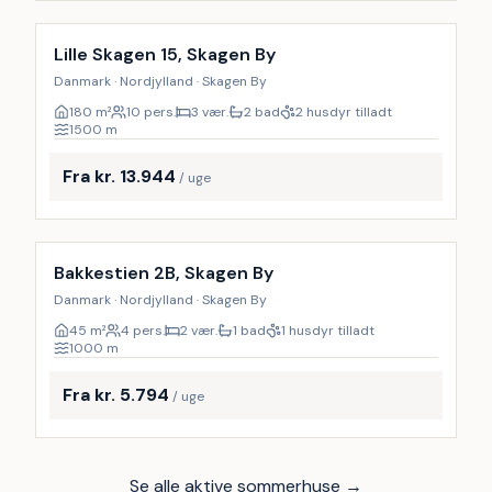
Lille Skagen 15, Skagen By
Danmark · Nordjylland · Skagen By
180
m²
10 pers.
3 vær.
2 bad
2 husdyr tilladt
1500
m
Fra kr. 13.944
/ uge
Inkl. rengøring
Bakkestien 2B, Skagen By
Danmark · Nordjylland · Skagen By
45
m²
4 pers.
2 vær.
1 bad
1 husdyr tilladt
1000
m
Fra kr. 5.794
/ uge
Se alle aktive sommerhuse →