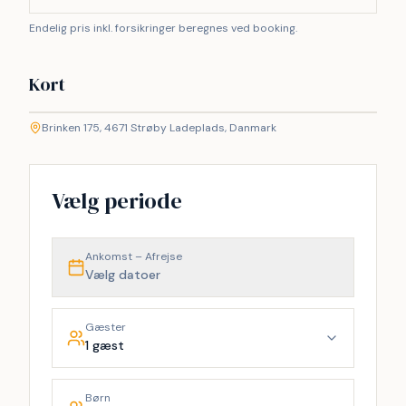
Endelig pris inkl. forsikringer beregnes ved booking.
Kort
©
etMap
Brinken 175, 4671 Strøby Ladeplads, Danmark
+
−
Vælg periode
Ankomst – Afrejse
Vælg datoer
Gæster
1 gæst
Børn