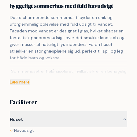
hyggeligt sommerhus med fuld havudsigt
Dette charmerende sommerhus tilbyder en unik og 
uforglemmelig oplevelse med fuld udsigt til vandet. 
Facaden mod vandet er designet i glas, hvilket skaber en 
fantastisk panoramaudsigt over det smukke landskab og 
giver masser af naturligt lys indendørs. Foran huset 
strækker en stor græsplæne sig ud, perfekt til spil og leg 
for både børn og voksne.
 Sommerhuset er helårsisoleret, hvilket sikrer en behagelig 
temperatur uanset årstid. Lige nedenfor huset finder du 
Læs mere
en idyllisk stenstrand, hvor du kan nyde naturen i ro og 
mag. Hvis du foretrækker at bade, er der en god 
badestrand med badebro lidt til højre for huset, hvor du 
Faciliteter
kan tage en forfriskende dukkert i det klare vand.
 Indendørs byder sommerhuset på en hyggelig atmosfære 
Huset
med en brændeovn, der skaber varme og hygge på kølige 
Havudsigt
aftener. Udenfor kan du slappe af på den rummelige 