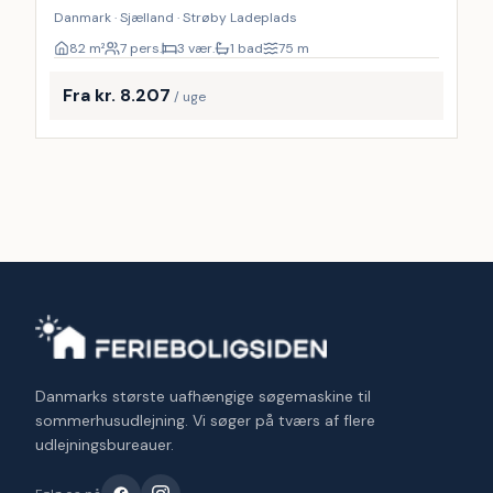
Danmark · Sjælland · Strøby Ladeplads
82
m²
7 pers.
3 vær.
1 bad
75
m
Fra kr. 8.207
/ uge
Danmarks største uafhængige søgemaskine til
sommerhusudlejning. Vi søger på tværs af flere
udlejningsbureauer.