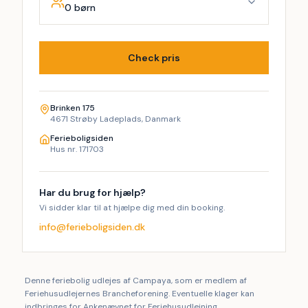
0 børn
Check pris
Brinken 175
4671 Strøby Ladeplads, Danmark
Ferieboligsiden
Hus nr. 171703
Har du brug for hjælp?
Vi sidder klar til at hjælpe dig med din booking.
info@ferieboligsiden.dk
Denne feriebolig udlejes af Campaya, som er medlem af
Feriehusudlejernes Brancheforening. Eventuelle klager kan
indbringes for Ankenævnet for Feriehusudlejning