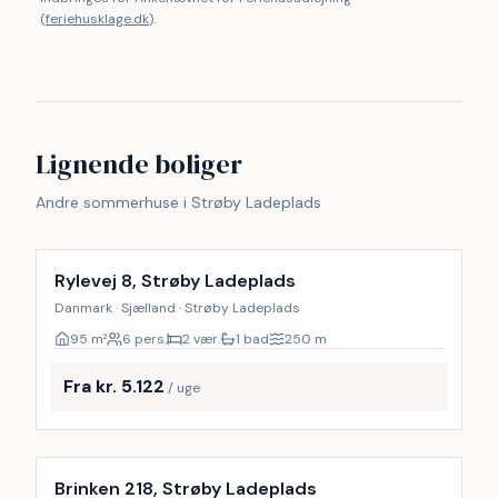
(
feriehusklage.dk
).
Lignende boliger
Andre sommerhuse i Strøby Ladeplads
Rylevej 8, Strøby Ladeplads
Danmark · Sjælland · Strøby Ladeplads
95
m²
6 pers.
2 vær.
1 bad
250
m
Fra kr. 5.122
/ uge
Inkl. rengøring
Brinken 218, Strøby Ladeplads