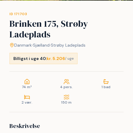
ID 171703
Brinken 175, Strøby
Ladeplads
Danmark
›
Sjælland
›
Strøby Ladeplads
Billigst i uge 40:
kr. 5.206
/ uge
74 m²
4 pers.
1 bad
2 vær.
150 m
Beskrivelse