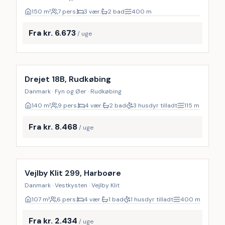
150
m²
7 pers.
3 vær.
2 bad
400
m
Fra kr. 6.673
/ uge
Inkl. rengøring
18
%
Drejet 18B, Rudkøbing
Danmark · Fyn og Øer · Rudkøbing
140
m²
9 pers.
4 vær.
2 bad
3 husdyr tilladt
115
m
Fra kr. 8.468
/ uge
Vejlby Klit 299, Harboøre
Danmark · Vestkysten · Vejlby Klit
107
m²
6 pers.
4 vær.
1 bad
1 husdyr tilladt
400
m
Fra kr. 2.434
/ uge