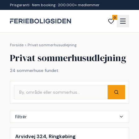
Spring til indhold
Prisgaranti · Nem booking · 200.000+ medlemmer
0
Forside
>
Privat sommerhusudlejning
Privat sommerhusudlejning
24 sommerhuse fundet.
Filtrér
Inkl. rengøring
Arvidvej 324, Ringkøbing