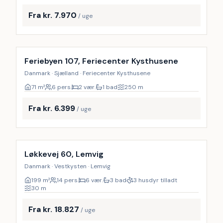
Fra kr. 7.970
/ uge
Inkl. rengøring
Feriebyen 107, Feriecenter Kysthusene
Danmark · Sjælland · Feriecenter Kysthusene
71
m²
6 pers.
2 vær.
1 bad
250
m
Fra kr. 6.399
/ uge
Inkl. rengøring
9
%
Løkkevej 60, Lemvig
Danmark · Vestkysten · Lemvig
199
m²
14 pers.
6 vær.
3 bad
3 husdyr tilladt
30
m
Fra kr. 18.827
/ uge