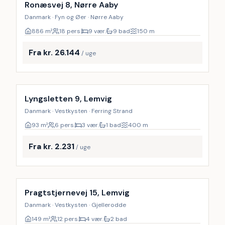
18
%
Ronæsvej 8, Nørre Aaby
Danmark · Fyn og Øer · Nørre Aaby
886
m²
18 pers.
9 vær.
9 bad
150
m
Fra kr. 26.144
/ uge
Lyngsletten 9, Lemvig
Danmark · Vestkysten · Ferring Strand
93
m²
6 pers.
3 vær.
1 bad
400
m
Fra kr. 2.231
/ uge
Inkl. rengøring
Pragtstjernevej 15, Lemvig
Danmark · Vestkysten · Gjellerodde
149
m²
12 pers.
4 vær.
2 bad