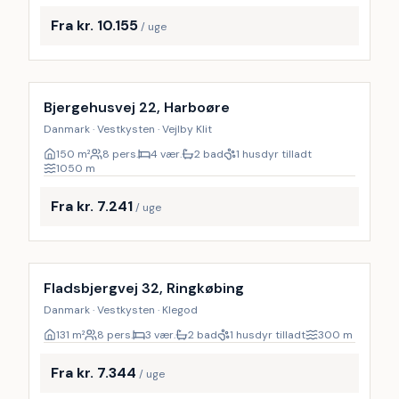
Fra kr. 10.155
/ uge
Inkl. rengøring
Bjergehusvej 22, Harboøre
Danmark · Vestkysten · Vejlby Klit
150
m²
8 pers.
4 vær.
2 bad
1 husdyr tilladt
1050
m
Fra kr. 7.241
/ uge
Inkl. rengøring
Fladsbjergvej 32, Ringkøbing
Danmark · Vestkysten · Klegod
131
m²
8 pers.
3 vær.
2 bad
1 husdyr tilladt
300
m
Fra kr. 7.344
/ uge