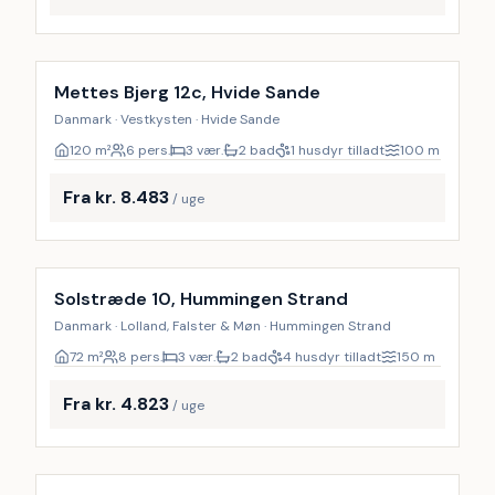
Inkl. rengøring
Mettes Bjerg 12c, Hvide Sande
Danmark · Vestkysten · Hvide Sande
120
m²
6 pers.
3 vær.
2 bad
1 husdyr tilladt
100
m
Fra kr. 8.483
/ uge
Inkl. rengøring
Solstræde 10, Hummingen Strand
Danmark · Lolland, Falster & Møn · Hummingen Strand
72
m²
8 pers.
3 vær.
2 bad
4 husdyr tilladt
150
m
Fra kr. 4.823
/ uge
Inkl. rengøring