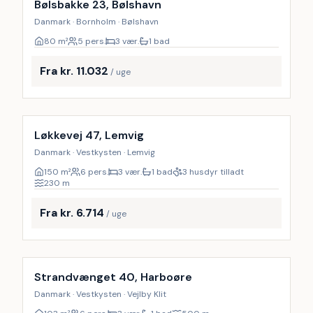
Bølsbakke 23, Bølshavn
Danmark · Bornholm · Bølshavn
80
m²
5 pers.
3 vær.
1 bad
Fra kr. 11.032
/ uge
Inkl. rengøring
9
%
Løkkevej 47, Lemvig
Danmark · Vestkysten · Lemvig
150
m²
6 pers.
3 vær.
1 bad
3 husdyr tilladt
230
m
Fra kr. 6.714
/ uge
Strandvænget 40, Harboøre
Danmark · Vestkysten · Vejlby Klit