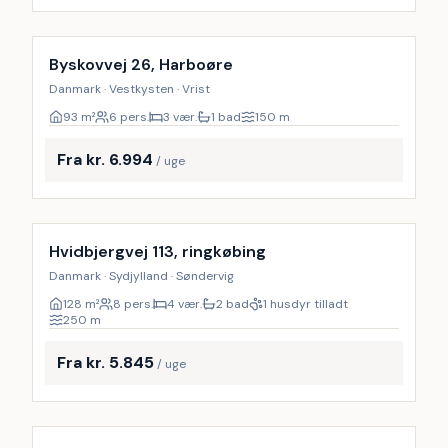
Byskovvej 26, Harboøre
Danmark · Vestkysten · Vrist
93
m²
6 pers.
3 vær.
1 bad
150
m
Fra kr. 6.994
/ uge
Inkl. rengøring
Hvidbjergvej 113, ringkøbing
Danmark · Sydjylland · Søndervig
128
m²
8 pers.
4 vær.
2 bad
1 husdyr tilladt
250
m
Fra kr. 5.845
/ uge
Inkl. rengøring