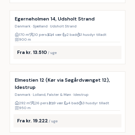
Inkl. rengøring
Egerneholmen 14, Udsholt Strand
Danmark · Sjælland · Udsholt Strand
170
m²
10 pers.
4 vær.
2 bad
1 husdyr tilladt
900
m
Fra kr. 13.510
/ uge
Inkl. rengøring
9
%
Elmestien 12 (Kør via Søgårdvænget 12),
Idestrup
Danmark · Lolland, Falster & Møn · Idestrup
292
m²
26 pers.
9 vær.
4 bad
3 husdyr tilladt
950
m
Fra kr. 19.222
/ uge