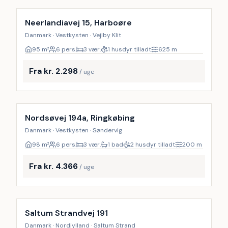
Neerlandiavej 15, Harboøre
Danmark · Vestkysten · Vejlby Klit
95
m²
6 pers.
3 vær.
1 husdyr tilladt
625
m
Fra kr. 2.298
/ uge
Nordsøvej 194a, Ringkøbing
Danmark · Vestkysten · Søndervig
98
m²
6 pers.
3 vær.
1 bad
2 husdyr tilladt
200
m
Fra kr. 4.366
/ uge
Inkl. rengøring
Saltum Strandvej 191
Danmark · Nordjylland · Saltum Strand