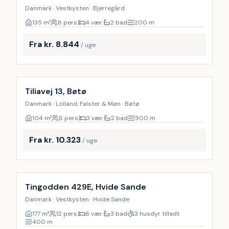
Danmark · Vestkysten · Bjerregård
135
m²
8 pers.
4 vær.
2 bad
200
m
Fra kr. 8.844
/ uge
Inkl. rengøring
Tiliavej 13, Bøtø
Danmark · Lolland, Falster & Møn · Bøtø
104
m²
6 pers.
3 vær.
2 bad
900
m
Fra kr. 10.323
/ uge
Inkl. rengøring
9
%
Tingodden 429E, Hvide Sande
Danmark · Vestkysten · Hvide Sande
177
m²
12 pers.
6 vær.
3 bad
3 husdyr tilladt
400
m